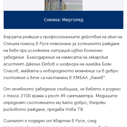
Снимка: Мирголед
Бързата реакция и професионалните действия на екип на
Спешна помощ в Русе помогнаха за успешното раждане
на бебе при усложнена ситуация извън болнично
заведение. Благодарение на намесата на лекарския
асистент Джелил Еюбов и шофьора на линейка Боян
Спасов, майката и новороденото момченце са в добро
състояние и вече са настанени в УМБАЛ „Канев“.
От лечебното заведение съобщиха, че бебето е родено
с тегло 3100 грама и ръст 49 сантиметра. Медиците
определят състоянието му като добро, въпреки
рисковото раждане, предава Нова ТВ.
Сигналът е подаден от квартал в Русе, след