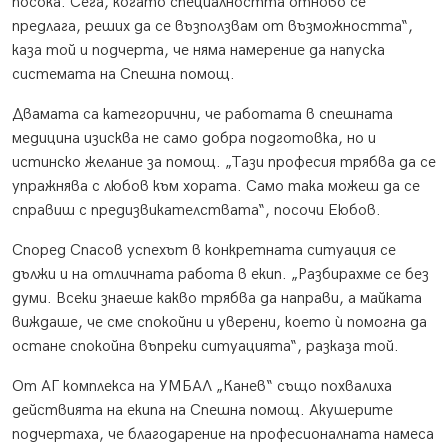
посока. Сега, когато специалността отново се
предлага, реших да се възползвам от възможността“,
каза той и подчерта, че няма намерение да напуска
системата на Спешна помощ.
Двамата са категорични, че работата в спешната
медицина изисква не само добра подготовка, но и
истинско желание за помощ. „Тази професия трябва да се
упражнява с любов към хората. Само така можеш да се
справиш с предизвикателствата“, посочи Еюбов.
Според Спасов успехът в конкретната ситуация се
дължи и на отличната работа в екип. „Разбирахме се без
думи. Всеки знаеше какво трябва да направи, а майката
виждаше, че сме спокойни и уверени, което ѝ помогна да
остане спокойна въпреки ситуацията“, разказа той.
От АГ комплекса на УМБАЛ „Канев“ също похвалиха
действията на екипа на Спешна помощ. Акушерите
подчертаха, че благодарение на професионалната намеса