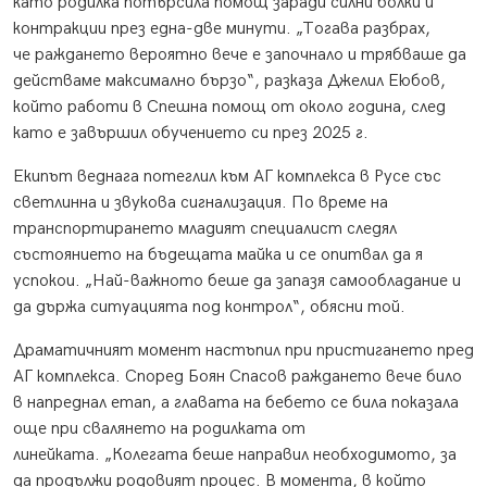
като родилка потърсила помощ заради силни болки и
контракции през една-две минути. „Тогава разбрах,
че раждането вероятно вече е започнало и трябваше да
действаме максимално бързо“, разказа Джелил Еюбов,
който работи в Спешна помощ от около година, след
като е завършил обучението си през 2025 г.
Екипът веднага потеглил към АГ комплекса в Русе със
светлинна и звукова сигнализация. По време на
транспортирането младият специалист следял
състоянието на бъдещата майка и се опитвал да я
успокои. „Най-важното беше да запазя самообладание и
да държа ситуацията под контрол“, обясни той.
Драматичният момент настъпил при пристигането пред
АГ комплекса. Според Боян Спасов раждането вече било
в напреднал етап, а главата на бебето се била показала
още при свалянето на родилката от
линейката. „Колегата беше направил необходимото, за
да продължи родовият процес. В момента, в който