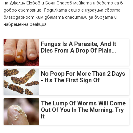
на Джелил Еюбов и Боян Спасов майката и бебето са в
добро състояние. Родилката също е изразила своята
благодарност към двамата спасители за бързата и
навременна реакция.
Fungus Is A Parasite, And It
Dies From A Drop Of Plain...
No Poop For More Than 2 Days
- It's The First Sign Of
The Lump Of Worms Will Come
Out Of You In The Morning. Try
It