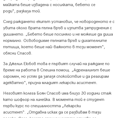
майката беше извадена с носилката, бебето се
роди“, разказа той.
След раждането екипът установил, че новороденото е с
увита около врата пъпна връв и изпитва затруднения с
дишането. „Бебето беше посиняло и не можеше да диша
нормално. Освободихме пъпната връв и дихателните
пътища, което беше най-важното в този момент“,
обясни Спасов.
За Джелил Еюбов това е първият случай на раждане по
време на работа в Спешна помощ. „Адреналинът беше
огромен, но успях да запазя спокойствие и да реагирам
адекватно“, призна младият лекарски асистент.
Неговият колега Боян Спасов има близо 30 години стаж
като шофьор на линейка. В момента той е студент
първи курс по специалността „Лекарски
асистент“. „Отдавна исках да се развивам в тази