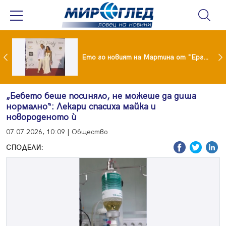
ики Кънчев се разведе тайно като Геро
Ето го новият на Мартина от "Ергенът"
„Бебето беше посиняло, не можеше да диша
нормално“: Лекари спасиха майка и
новороденото ѝ
07.07.2026, 10:09 | Общество
СПОДЕЛИ: