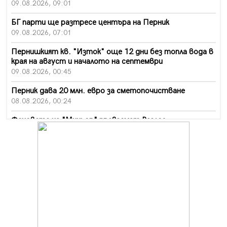
09.08.2026, 09:01
БГ парти ще разтресе центъра на Перник
09.08.2026, 07:01
Пернишкият кв. "Изток" още 12 дни без топла вода в
края на август и началото на септември
09.08.2026, 00:45
Перник дава 20 млн. евро за сметопочистване
08.08.2026, 00:24
Феновете на "Миньор" превземат Разлог
07.08.2026, 14:52
Ремонтът на ул. "Ален мак" в Перник е в заключителен
етап
07.08.2026, 14:10
Фолклорен ансамбъл „Кладница“ с голямата награда от
фестивал в Полша
07.08.2026, 13:05