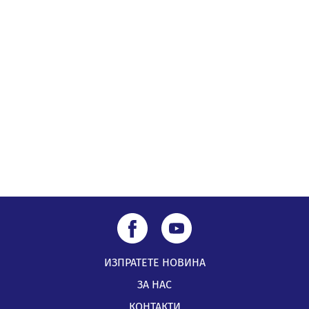
05.08.2026, 09:02
Млади мъже от Перник в инициатива „Перник
подкрепя своите пенсионери“
05.08.2026, 08:57
5 случая на хепатит от началото на юли до сега в
Перник
05.08.2026, 00:32
ИЗПРАТЕТЕ НОВИНА
ЗА НАС
КОНТАКТИ