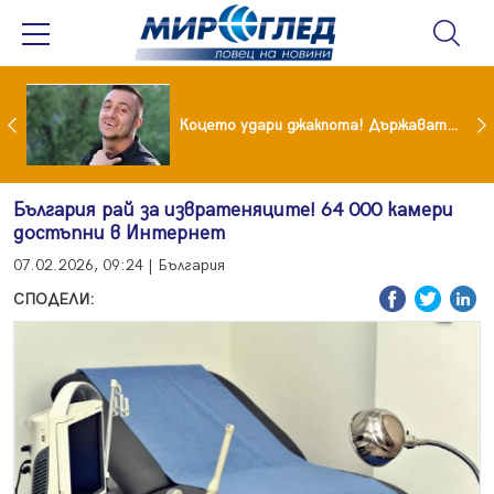
преди бурята! Защо Саня Армутлиева продължава да мълчи за раздялата с Дара?
Коцето удари джакпота! Държавата му плаща 95 000 евро
България рай за извратеняците! 64 000 камери
достъпни в Интернет
07.02.2026, 09:24 | България
СПОДЕЛИ: