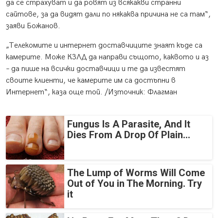
да се страхуват и да ровят из всякакви странни
сайтове, за да видят дали по някаква причина не са там“,
заяви Божанов.
„Телекомите и интернет доставчиците знаят къде са
камерите. Може КЗЛД да направи същото, каквото и аз
– да пише на всички доставчици и те да известят
своите клиенти, че камерите им са достъпни в
Интернет“, каза още той. /Източник: Флагман
Fungus Is A Parasite, And It
Dies From A Drop Of Plain...
The Lump of Worms Will Come
Out of You in The Morning. Try
it