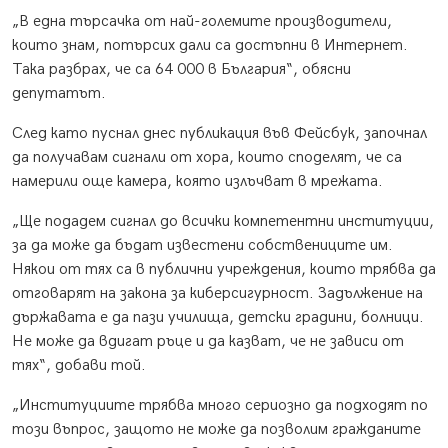
„В една търсачка от най-големите производители,
които знам, потърсих дали са достъпни в Интернет.
Така разбрах, че са 64 000 в България“, обясни
депутатът.
След като пуснал днес публикация във Фейсбук, започнал
да получавам сигнали от хора, които споделят, че са
намерили още камера, която излъчват в мрежата.
„Ще подадем сигнал до всички компетентни институции,
за да може да бъдат известени собствениците им.
Някои от тях са в публични учреждения, които трябва да
отговарят на закона за киберсигурност. Задължение на
държавата е да пази училища, детски градини, болници.
Не може да вдигат ръце и да казват, че не зависи от
тях“, добави той.
„Институциите трябва много сериозно да подходят по
този въпрос, защото не може да позволим гражданите