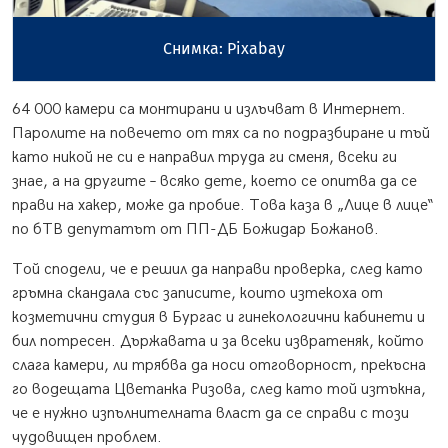
Снимка: Pixabay
64 000 камери са монтирани и излъчват в Интернет.
Паролите на повечето от тях са по подразбиране и тъй
като никой не си е направил труда ги сменя, всеки ги
знае, а на другите – всяко дете, което се опитва да се
прави на хакер, може да пробие. Това каза в „Лице в лице“
по бТВ депутатът от ПП-ДБ Божидар Божанов.
Той сподели, че е решил да направи проверка, след като
гръмна скандала със записите, които изтекоха от
козметични студия в Бургас и гинекологични кабинети и
бил потресен. Държавата и за всеки извратеняк, който
слага камери, ли трябва да носи отговорност, прекъсна
го водещата Цветанка Ризова, след като той изтъкна,
че е нужно изпълнителната власт да се справи с този
чудовищен проблем.