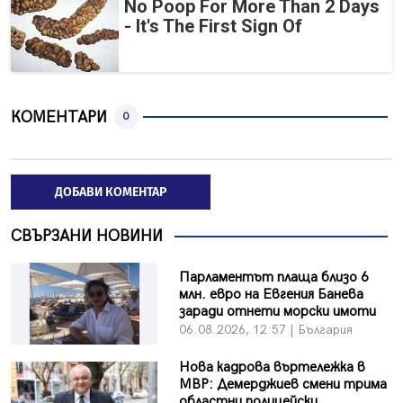
No Poop For More Than 2 Days
- It's The First Sign Of
КОМЕНТАРИ
0
ДОБАВИ КОМЕНТАР
СВЪРЗАНИ НОВИНИ
Парламентът плаща близо 6
млн. евро на Евгения Банева
заради отнети морски имоти
06.08.2026, 12:57 | България
Нова кадрова въртележка в
МВР: Демерджиев смени трима
областни полицейски