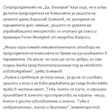
Съпредседателят на „Да, България“ каза още, че е искал
да пита председателя на Комисията за защита на
личните данни Борислав Божинов, но заседание на
парламента днес нямаше, защото по думите му
управляващото мнозинство се опитало да спаси и
премиера Росен Желязков от неудобни въпроси.
„Много хора помнят некомпетентните отговори на
председателя на комисията по време на изслушването в
парламента. Не мисля, че сега ще са по-добри, но сме
подали жалба пред Конституционния съд за неговото
освобождаване“, заяви Божанов.
„Нужна е превенция за тези неща, за да не се случват,
защото е ясно и не бива държавата да следи всеки какво
прави в частния имот. Това, което се случи, е сериозно
проникване в личното пространство на хората - нещо,
което е доста чувствително и опасно. Това е
отвратително, гнусно и брутално“, коментира той.