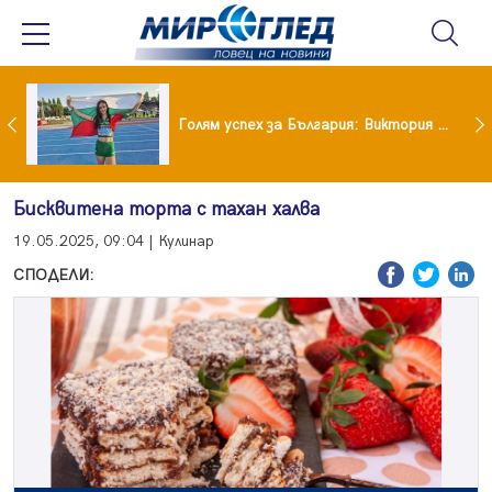
Когато всичко те дразни: тези трикове променят настроението за минути
Голям успех за България: Виктория Ангелова грабна световна титла в тройния скок
Бисквитена торта с тахан халва
19.05.2025, 09:04 | Кулинар
СПОДЕЛИ: