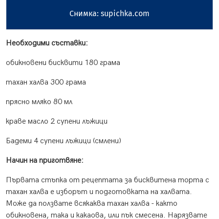
Снимка: supichka.com
Необходими съставки:
обикновени бисквити 180 грама
тахан халва 300 грама
прясно мляко 80 мл
краве масло 2 супени лъжици
Бадеми 4 супени лъжици (смлени)
Начин на приготвяне:
Първата стъпка от рецептата за бисквитена торта с
тахан халва е изборът и подготовката на халвата.
Може да ползвате всякаква тахан халва - както
обикновена, така и какаова, или пък смесена. Нарязвате