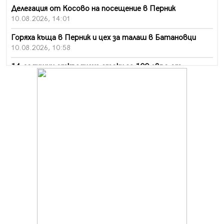
Делегация от Косово на посещение в Перник
10.08.2026, 14:01
Горяха къща в Перник и цех за талаш в Батановци
10.08.2026, 10:58
14-годишни откраднаха стоки за 100 евро от
хипермаркет в Перник
10.08.2026, 10:55
Деца трошиха площадка в Перник, задържаха 18-
годишен
10.08.2026, 10:52
Мъж рани с нож жена си в Перник, баща би дъщеря си
в Радомир
10.08.2026, 10:47
Кой е 20 000-ия посетител на изложбата на Дали в
Перник
10.08.2026, 08:36
Шестото издание "Пейка" в Перник: Много музика и