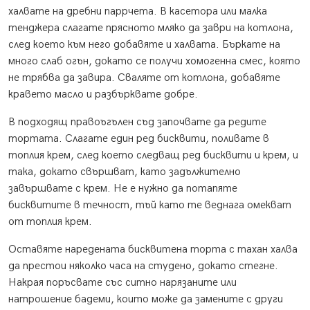
халвате на дребни паррчета. В касетора или малка
тенджера слагате прясното мляко да заври на котлона,
след което към него добавяте и халвата. Бъркате на
много слаб огън, докато се получи хомогенна смес, която
не трябва да завира. Сваляте от котлона, добавяте
кравето масло и разбърквате добре.
В подходящ правоъгълен съд започвате да редите
тортата. Слагате един ред бисквити, поливате в
топлия крем, след което следващ ред бисквити и крем, и
така, докато свършват, като задължително
завършвате с крем. Не е нужно да потапяте
бисквитите в течност, тъй като те веднага омекват
от топлия крем.
Оставяте наредената бисквитена торта с тахан халва
да престои няколко часа на студено, докато стегне.
Накрая поръсвате със ситно нарязаните или
натрошение бадеми, които може да замените с други