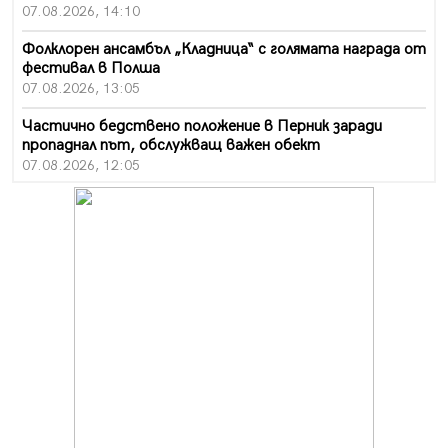
07.08.2026, 14:10
Фолклорен ансамбъл „Кладница“ с голямата награда от
фестивал в Полша
07.08.2026, 13:05
Частично бедствено положение в Перник заради
пропаднал път, обслужващ важен обект
07.08.2026, 12:05
Да отговорим на жегите с филм под звездите днес и
утре
07.08.2026, 10:21
Първите крачки в помощ на пенсионерите в Перник,
вече са факт
07.08.2026, 09:18
Пак ограничават камионите по магистралите в петък
и неделя. Ето обходните маршрути
07.08.2026, 07:55
Ето какво вдъхнови Здравка Евтимова за новата ѝ