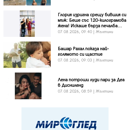
Глория изригна срещу бившия си
мъж: Беше със 120-килограмова
жена! Искаше бърза печалба...
07.08.2026, 09:40 | Жълтини
Башар Рахал показа най-
голямото си щастие
07.08.2026, 09:03 | Жълтини
Лена потроши луди пари за Деа
в Дисниленд
07.08.2026, 08:59 | Жълтини