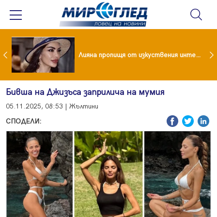
Популярен риалити герой заряза жена си заради друга
Лияна пропищя от изкуствения интелект
Бивша на Джизъса заприлича на мумия
05.11.2025, 08:53 | Жълтини
СПОДЕЛИ: