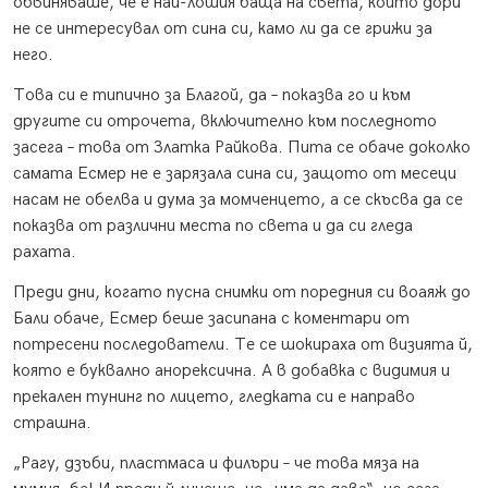
обвиняваше, че е най-лошия баща на света, който дори
не се интересувал от сина си, камо ли да се грижи за
него.
Това си е типично за Благой, да – показва го и към
другите си отрочета, включително към последното
засега – това от Златка Райкова. Пита се обаче доколко
самата Есмер не е зарязала сина си, защото от месеци
насам не обелва и дума за момченцето, а се скъсва да се
показва от различни места по света и да си гледа
рахата.
Преди дни, когато пусна снимки от поредния си воаяж до
Бали обаче, Есмер беше засипана с коментари от
потресени последователи. Те се шокираха от визията й,
която е буквално анорексична. А в добавка с видимия и
прекален тунинг по лицето, гледката си е направо
страшна.
„Рагу, дзъби, пластмаса и филъри – че това мяза на