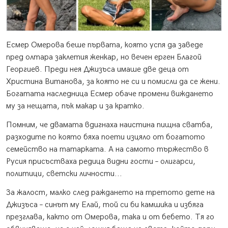
Есмер Омерова беше първата, която успя да заведе
пред олтара заклетия женкар, но вечен ерген Благой
Георгиев. Преди нея Джизъса имаше две деца от
Христина Витанова, за която не си и помисли да се жени.
Богатата наследница Есмер обаче промени виждането
му за нещата, пък макар и за кратко.
Помним, че двамата вдигнаха наистина пищна сватба,
разходите по която бяха поети изцяло от богатото
семейство на татарката. А на самото тържество в
Русия присъстваха редица видни гости – олигарси,
политици, светски личности...
За жалост, малко след раждането на третото дете на
Джизъса – синът му Елай, той си би камшика и избяга
презглава, както от Омерова, така и от бебето. Тя го