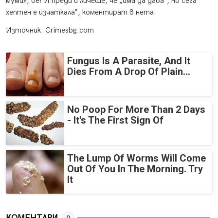
мумия, бе! И преди й личеше, че „има да дава“, но сега
хептен е изчаткала“, коментират в нета.
Източник: Crimesbg.com
Fungus Is A Parasite, And It
Dies From A Drop Of Plain...
No Poop For More Than 2 Days
- It's The First Sign Of
The Lump Of Worms Will Come
Out Of You In The Morning. Try
It
0