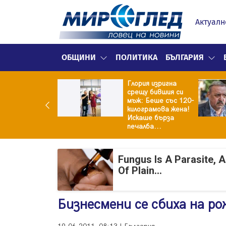
Актуалн
ОБЩИНИ
ПОЛИТИКА
БЪЛГАРИЯ
Глория изригна
ия и майка си
срещу бившия си
троиха къща от
мъж: Беше със 120-
0 стъклени
килограмова жена!
илки
Искаше бърза
печалба...
Fungus Is A Parasite, 
Of Plain...
Бизнесмени се сбиха на ро