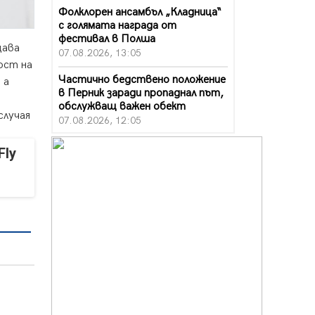
Фолклорен ансамбъл „Кладница“
с голямата награда от
фестивал в Полша
щава
07.08.2026, 13:05
ост на
Частично бедствено положение
 а
в Перник заради пропаднал път,
обслужващ важен обект
случая
07.08.2026, 12:05
Да отговорим на жегите с филм
Fly
под звездите днес и утре
07.08.2026, 10:21
Първите крачки в помощ на
пенсионерите в Перник, вече са
факт
07.08.2026, 09:18
Пак ограничават камионите по
магистралите в петък и неделя.
Ето обходните маршрути
07.08.2026, 07:55