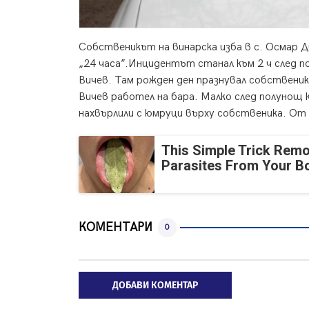
Собственикът на винарска изба в с. Осмар Д
„24 часа”.
Инцидентът станал към 2 ч след 
Вичев. Там рожден ден празнувал собственик
Вичев работел на бара. Малко след полунощ 
нахвърлили с юмруци върху собственика. От 
This Simple Trick Remo
Parasites From Your B
КОМЕНТАРИ
0
ДОБАВИ КОМЕНТАР