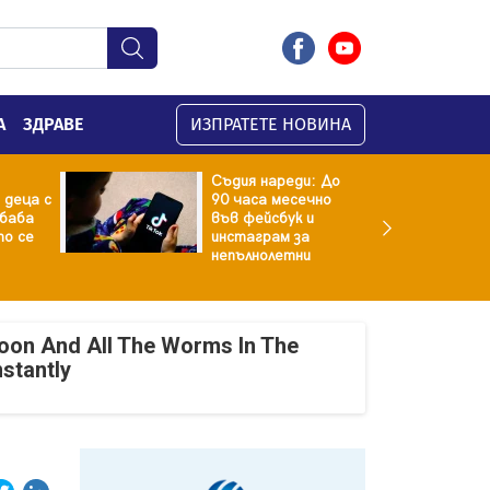
А
ЗДРАВЕ
ИЗПРАТЕТЕ НОВИНА
Съдия нареди: До
 деца с
90 часа месечно
баба
във фейсбук и
то се
инстаграм за
непълнолетни
oon And All The Worms In The
nstantly