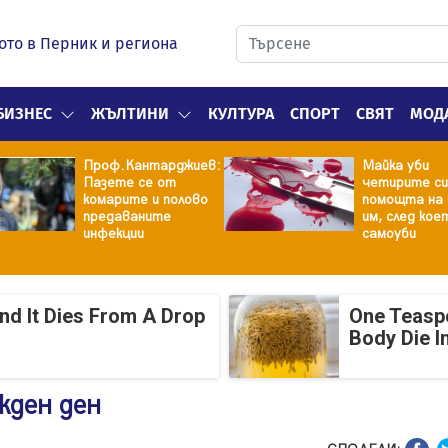
ото в Перник и региона
БИЗНЕС
ЖЪЛТИНИ
КУЛТУРА
СПОРТ
СВЯТ
МОД
Проф.Кантарджиев:
Майка уби
Пазете се от
четирите си
комарите и полово
помощта на 
предаваните
им, след кое
инфекции
самоуби
And It Dies From A Drop
One Teasp
Body Die I
жден ден