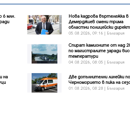
 6 млн.
Нова кадрова въртележка в
аради
Демерджиев смени трима
областни полицейски дирек
я
05.08.2026, 09:16 | България
Спират камионите от над 2
по магистралите заради ви
температури
я
04.08.2026, 08:05 | България
и на
Две допълнителни линейки п
уци
Черноморието в пика на сез
я
01.08.2026, 08:28 | България