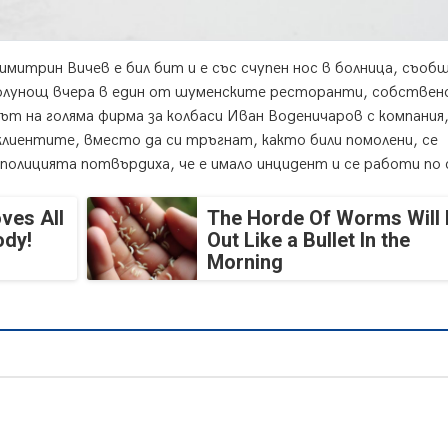
имитрин Вичев е бил бит и е със счупен нос в болница, съоб
полунощ вчера в един от шуменските ресторанти, собствен
ът на голяма фирма за колбаси Иван Воденичаров с компания,
клиентите, вместо да си тръгнат, както били помолени, се
полицията потвърдиха, че е имало инцидент и се работи по 
ves All
The Horde Of Worms Will 
ody!
Out Like a Bullet In the
Morning