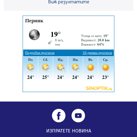
Здравният министър Катя Ивкова и депутата от
Виж резултатите
Перник Мартин Жлябинков обходиха здравни
заведения в Перник
05.08.2026, 09:06
Извънредният и пълномощен посланик на Иран на
посещение в музея в Перник
05.08.2026, 09:02
Млади мъже от Перник в инициатива „Перник
подкрепя своите пенсионери“
05.08.2026, 08:57
ИЗПРАТЕТЕ НОВИНА