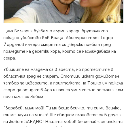
Цяла България буквално гърми заради бруталното
показно убийство във Враца. Абитуриентът Тодор
Йорданов намери смъртта си зверски пребит пред
погледите на десетки хора, които се наслаждаваха на
сеира.
Убийците на младежа са в ареста, но протестите в
областния град не спират. Стотици искат доживотен
затвор за извергите, а приятелката на Тошко им пожела
скоро да отидат в Ада и написа умилително послания към
починалия си любим.
"Здравей, мили мой! Ти ми беше всичко, ти си ми всичко,
ти ме научи на много! Ще сбъднем плановете си в другия
ни живот ЗАЕДНО! Нашата любов беше най-истинската