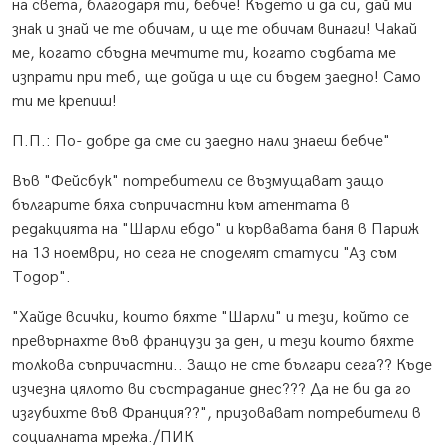
на света, благодаря ти, бебче! Където и да си, дай ми
знак и знай че те обичам, и ще те обичам винаги! Чакай
ме, когато сбъдна мечтите ти, когато съдбата ме
изпрати при теб, ще дойда и ще си бъдем заедно! Само
ти ме крепиш!
П.П.: По- добре да сме си заедно нали знаеш бебче"
Във "Фейсбук" потребители се възмущават защо
българите бяха съпричастни към атентата в
редакцията на "Шарли ебдо" и кървавата баня в Париж
на 13 ноември, но сега не споделят статуси "Аз съм
Тодор".
"Хайде всички, които бяхте "Шарли" и тези, който се
превърнахте във французи за ден, и тези които бяхте
толкова съпричастни.. Защо не сте българи сега?? Къде
изчезна цялото ви състрадание днес??? Да не би да го
изгубихте във Франция??", призовават потребители в
социалната мрежа./ПИК