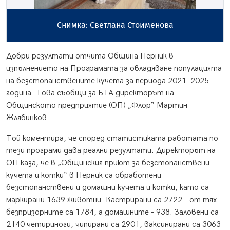
Снимка: Светлана Стоименова
Добри резултати отчита Община Перник в
изпълнението на Програмата за овладяване популацията
на безстопанствените кучета за периода 2021–2025
година. Това съобщи за БТА директорът на
Общинското предприятие (ОП) „Флор“ Мартин
Жлябинков.
Той коментира, че според статистиката работата по
тези програми дава реални резултати. Директорът на
ОП каза, че в „Общинския приют за безстопанствени
кучета и котки“ в Перник са обработени
безстопанствени и домашни кучета и котки, като са
маркирани 1639 животни. Кастрирани са 2722 – от тях
безпризорните са 1784, а домашните – 938. Заловени са
2140 четириноги, чипирани са 2901, ваксинирани са 3063