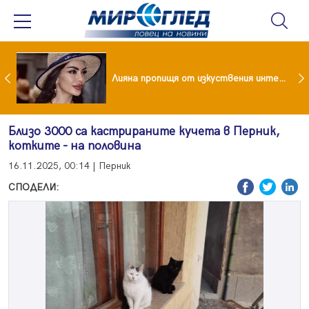
Популярен риалити герой заряза жена си заради друга
Лияна пропищя от изкуствения интелект
Близо 3000 са кастрираните кучета в Перник,
котките - на половина
16.11.2025, 00:14 | Перник
СПОДЕЛИ: