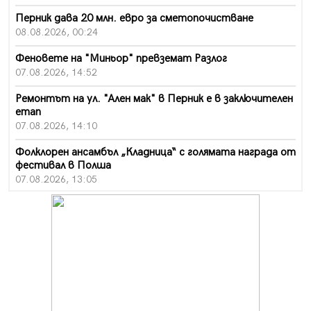
Перник дава 20 млн. евро за сметопочистване
08.08.2026, 00:24
Феновете на "Миньор" превземат Разлог
07.08.2026, 14:52
Ремонтът на ул. "Ален мак" в Перник е в заключителен
етап
07.08.2026, 14:10
Фолклорен ансамбъл „Кладница“ с голямата награда от
фестивал в Полша
07.08.2026, 13:05
Частично бедствено положение в Перник заради
пропаднал път, обслужващ важен обект
07.08.2026, 12:05
Да отговорим на жегите с филм под звездите днес и
утре
07.08.2026, 10:21