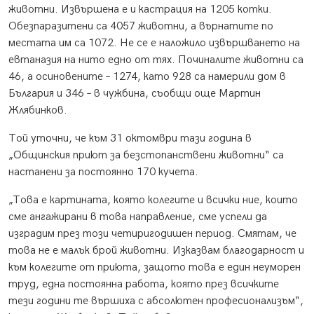
животни. Извършена е и кастрация на 1205 котки.
Обезпаразитени са 4057 животни, а върнатите по
местата им са 1072. Не се е наложило извършването на
евтаназия на нито едно от тях. Починалите животни са
46, а осиновените – 1274, като 928 са намерили дом в
България и 346 – в чужбина, съобщи още Мартин
Жлябинков.
Той уточни, че към 31 октомври тази година в
„Общинския приют за безстопанствени животни“ са
настанени за постоянно 170 кучета.
„Това е картината, която колегите и всички ние, които
сме ангажирани в това направление, сме успели да
изградим през този четиригодишен период. Смятам, че
това не е малък брой животни. Изказвам благодарност и
към колегите от приюта, защото това е един неуморен
труд, една постоянна работа, която през всичките
тези години те вършиха с абсолютен професионализъм“,