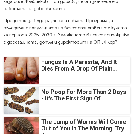
каза още Жлябинков. Той добави, че от значение е и
работата на доброволците.
Предстои да бъде разписана новата Програма за
овладяване популацията на безстопанствените кучета
за периода 2025–2030 г. Заложеното в нея се припокрива
с досегашната, допълни директорът на ОП „Флор“.
Fungus Is A Parasite, And It
Dies From A Drop Of Plain...
No Poop For More Than 2 Days
- It's The First Sign Of
The Lump of Worms Will Come
Out of You in The Morning. Try