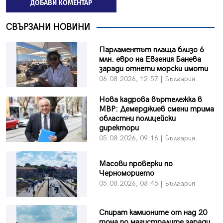
ДОБАВИ КОМЕНТАР
СВЪРЗАНИ НОВИНИ
Парламентът плаща близо 6
млн. евро на Евгения Банева
заради отнети морски имоти
06.08.2026, 12:57 | България
Нова кадрова въртележка в
МВР: Демерджиев смени трима
областни полицейски
директори
05.08.2026, 09:16 | България
Масови проверки по
Черноморието
05.08.2026, 08:45 | България
Спират камионите от над 20
тона по магистралите заради