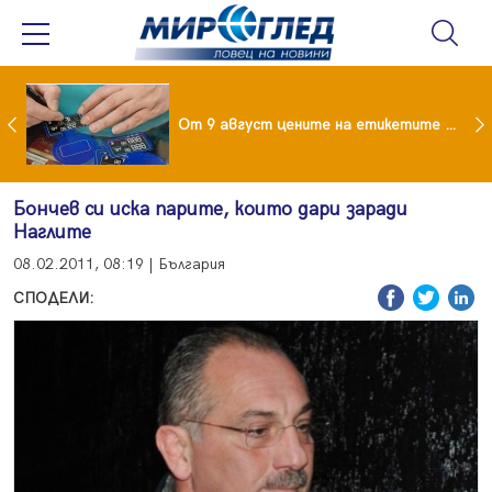
 за изграждане на 13-етажна "мегаджамия" разгневи жителите на Лондон
От 9 август цените на етикетите само в евро
Бончев си иска парите, които дари заради
Наглите
08.02.2011, 08:19 | България
СПОДЕЛИ: