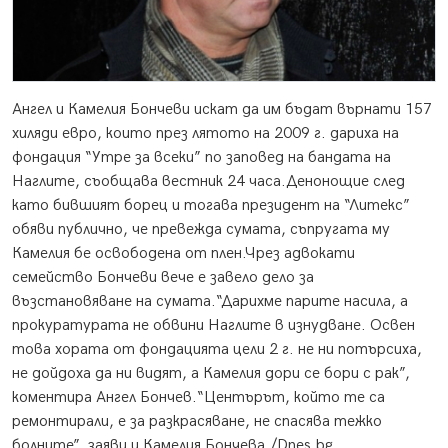
Ангел и Камелия Бончеви искат да им бъдат върнати 157
хиляди евро, които през лятото на 2009 г. дариха на
фондация “Утре за всеки” по заповед на бандата на
Наглите, съобщава вестник 24 часа.
Денонощие след
като бившият борец и тогава президент на “Литекс”
обяви публично, че превежда сумата, съпругата му
Камелия бе освободена от плен.Чрез адвокати
семейство Бончеви вече е завело дело за
възстановяване на сумата.“Дарихме парите насила, а
прокуратурата не обвини Наглите в изнудване. Освен
това хората от фондацията цели 2 г. не ни потърсиха,
не дойдоха да ни видят, а Камелия дори се бори с рак”,
коментира Ангел Бончев.“Центърът, който те са
ремонтирали, е за разкрасяване, не спасява тежко
болните”, заяви и Камелия Бончева./Dnes.bg