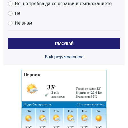
05.08.2026, 10:00
Не, но трябва да се ограничи съдържанието
По-малко тежки катастрофи в Пернишко от
Не
началото на годината
Не знам
05.08.2026, 09:30
Здравният министър Катя Ивкова и депутата от
Перник Мартин Жлябинков обходиха здравни
ГЛАСУВАЙ
заведения в Перник
05.08.2026, 09:06
Виж резултатите
Извънредният и пълномощен посланик на Иран на
посещение в музея в Перник
05.08.2026, 09:02
Млади мъже от Перник в инициатива „Перник
подкрепя своите пенсионери“
05.08.2026, 08:57
5 случая на хепатит от началото на юли до сега в
Перник
05.08.2026, 00:32