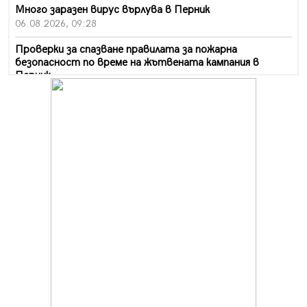
Много заразен вирус върлува в Перник
06.08.2026, 09:28
Проверки за спазване правилата за пожарна
безопасност по време на жътвената кампания в
Перник
06.08.2026, 07:51
Ето какви забавления ще има през август в Перник
06.08.2026, 00:48
Пернишки експерт за фишинг измамите:
Проверявайте съмнителните линкове в bezopasno.net
05.08.2026, 15:42
На 95 години почина Лиляна Десова
05.08.2026, 15:18
Радев: Работи се активно за запазването на
средствата по Плана за справедлив преход за
въглищните райони
05.08.2026, 14:57