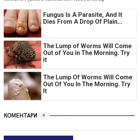
Fungus Is A Parasite, And It
Dies From A Drop Of Plain...
The Lump of Worms Will Come
Out of You in The Morning. Try
it
The Lump Of Worms Will Come
Out Of You In The Morning. Try
It
КОМЕНТАРИ
0