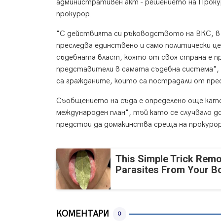
административен акт - решението на Прокуро
прокурор.
"С действията си ръководството на ВКС, в
преследва единствено и само политически це
съдебната власт, която от своя страна е п
представители в самата съдебна система",
са гражданите, които са пострадали от пре
Съобщението на съда е определено още като
международен план", тъй като се случвало д
предстои да домакинства среща на прокуро
This Simple Trick Remo
Parasites From Your B
КОМЕНТАРИ
0