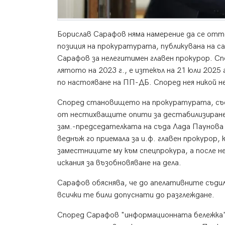
Борислав Сарафов няма намерение да се отт
позиция на прокуратурата, публикувана на са
Сарафов за нелегитимен главен прокурор. С
лятото на 2023 г., е изтекъл на 21 юли 2025
по настояване на ПП-ДБ. Според нея никой н
Според становището на прокуратурата, съо
от нестихващите опити за дестабилизиране
зам.-председателката на съда Лада Паунова 
веднъж го приемала за и.ф. главен прокурор, 
заместниците му към спецпрокура, а после не
искания за възобновяване на дела.
Сарафов обяснява, че до апелативните съдили
всички те били допуснати до разглеждане.
Според Сарафов "информационната бележка" 