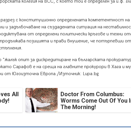
рската колегия на ВСС, с което той е определен за и.ф. гл
 разрез с конституционно определената компетентност на 
ли и задълбочаване на създадената ситуация на нестабилно
родиктувана от определени политически кръгове и техни от
 продължава позицията и прави внушение, че потърпевши о
стъпления.
 "жалък опит за дискредитиране на българската прокурату
окато Сарафов е на среща на главните прокурори в Хага и му
ри от Югоизточна Европа./Източник: Lupa.bg
ves All
Doctor From Columbus:
ody!
Worms Come Out Of You I
The Morning!