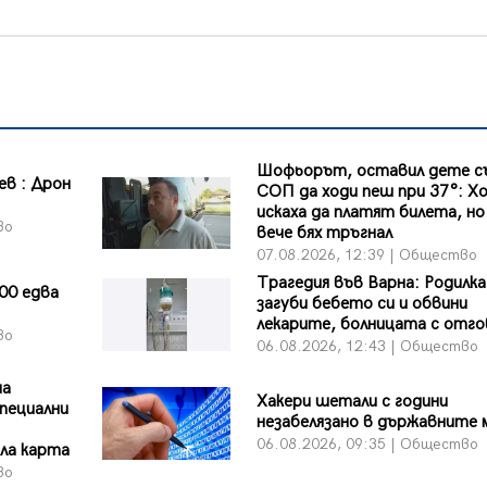
Шофьорът, оставил дете с
в : Дрон
СОП да ходи пеш при 37°: Х
искаха да платят билета, но
во
вече бях тръгнал
07.08.2026, 12:39 | Общество
Трагедия във Варна: Родилка
00 едва
загуби бебето си и обвини
лекарите, болницата с отг
во
06.08.2026, 12:43 | Общество
на
Хакери шетали с години
пециални
незабелязано в държавните
06.08.2026, 09:35 | Общество
ла карта
во