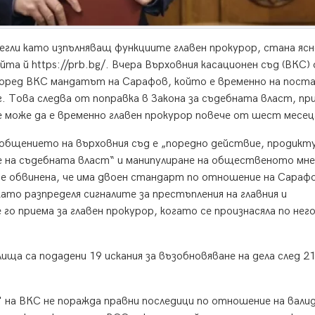
егли като изпълняващ функциите главен прокурор, стана яс
йта й https://prb.bg/. Вчера Върховния касационен съд (ВКС)
поред ВКС мандатът на Сарафов, който е временно на пост
 г. Това следва от поправка в Закона за съдебната власт, п
е може да е временно главен прокурор повече от шест месец
бщението на върховния съд е „поредно действие, продикт
 на съдебната власт“ и манипулиране на общественото мне
е обвинена, че има двоен стандарт по отношение на Сарафо
като разпределя сигналите за престъпления на главния и
 го приема за главен прокурор, когато се произнасяла по нег
ща са подадени 19 искания за възобновяване на дела след 21
на ВКС не поражда правни последици по отношение на вали