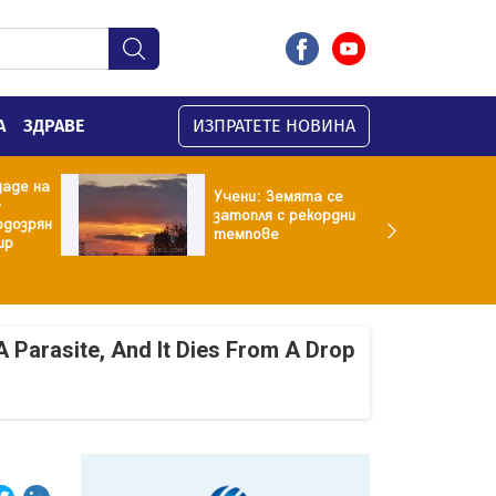
А
ЗДРАВЕ
ИЗПРАТЕТЕ НОВИНА
даде на
Учени: Земята се
-
затопля с рекордни
одозрян
темпове
ир
A Parasite, And It Dies From A Drop