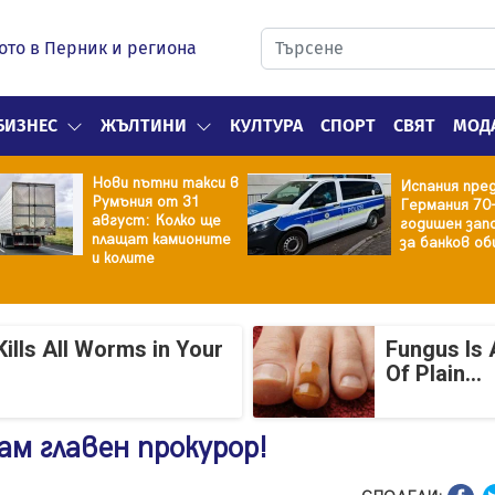
ото в Перник и региона
БИЗНЕС
ЖЪЛТИНИ
КУЛТУРА
СПОРТ
СВЯТ
МОД
Нови пътни такси в
Испания пре
Румъния от 31
Германия 70
август: Колко ще
годишен зап
плащат камионите
за банков об
и колите
ills All Worms in Your
Fungus Is 
Of Plain...
м главен прокурор!