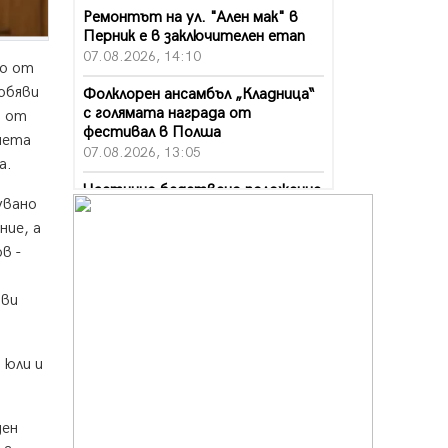
Ремонтът на ул. "Ален мак" в
Перник е в заключителен етап
07.08.2026, 14:10
но от
 обяви
Фолклорен ансамбъл „Кладница“
с голямата награда от
а от
фестивал в Полша
риета
07.08.2026, 13:05
а.
Частично бедствено положение
увано
в Перник заради пропаднал път,
обслужващ важен обект
ние, а
07.08.2026, 12:05
в -
Да отговорим на жегите с филм
ови
под звездите днес и утре
07.08.2026, 10:21
Първите крачки в помощ на
 юли и
пенсионерите в Перник, вече са
факт
07.08.2026, 09:18
ден