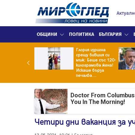
Актуалн
ОБЩИНИ
ПОЛИТИКА
БЪЛГАРИЯ
Глория изригна
ия и майка си
срещу бившия си
троиха къща от
мъж: Беше със 120-
0 стъклени
килограмова жена!
илки
Искаше бърза
печалба...
Doctor From Columbus
You In The Morning!
Четири дни ваканция за 