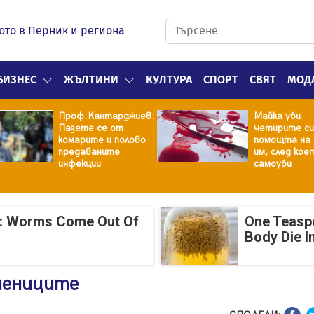
ото в Перник и региона
БИЗНЕС
ЖЪЛТИНИ
КУЛТУРА
СПОРТ
СВЯТ
МОД
Проф.Кантарджиев:
Майка уби
Пазете се от
четирите си
комарите и полово
помощта на 
предаваните
им, след кое
инфекции
самоуби
: Worms Come Out Of
One Teasp
Body Die I
учениците