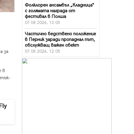
Фолклорен ансамбъл „Кладница“
с голямата награда от
фестивал в Полша
07.08.2026, 13:05
Частично бедствено положение
в Перник заради пропаднал път,
обслужващ важен обект
07.08.2026, 12:05
а за
Да отговорим на жегите с филм
под звездите днес и утре
е в
07.08.2026, 10:21
етък-
Първите крачки в помощ на
пенсионерите в Перник, вече са
факт
07.08.2026, 09:18
Fly
Пак ограничават камионите по
магистралите в петък и неделя.
Ето обходните маршрути
07.08.2026, 07:55