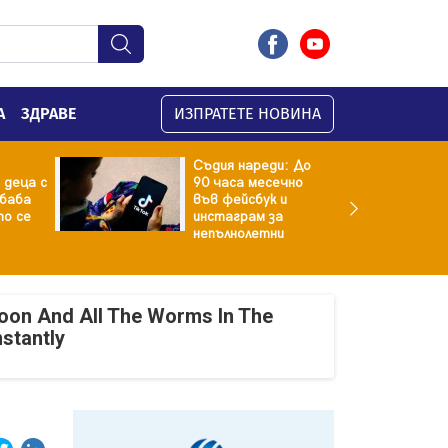
А
ЗДРАВЕ
ИЗПРАТЕТЕ НОВИНА
Съдия нареди: До
 деца с
90 часа месечно
баба
във фейсбук и
то се
инстаграм за
непълнолетни
oon And All The Worms In The
nstantly