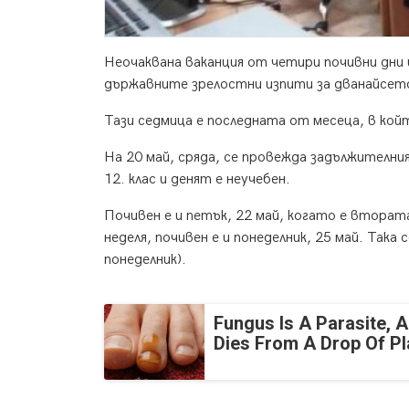
Неочаквана ваканция от четири почивни дни 
държавните зрелостни изпити за дванайсето
Тази седмица е последната от месеца, в койт
На 20 май, сряда, се провежда задължителни
12. клас и денят е неучебен.
Почивен е и петък, 22 май, когато е вторат
неделя, почивен е и понеделник, 25 май. Так
понеделник).
Fungus Is A Parasite, A
Dies From A Drop Of Pla