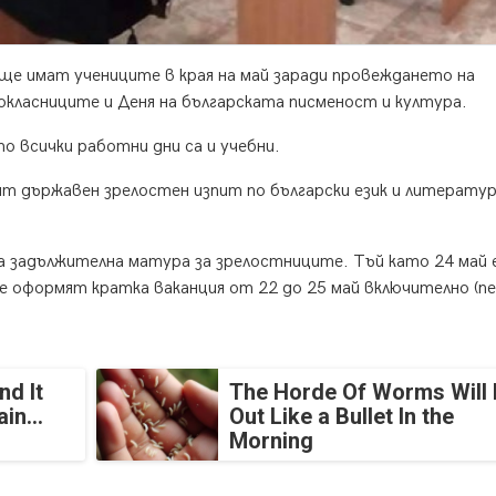
ще имат учениците в края на май заради провеждането на
класниците и Деня на българската писменост и култура.
о всички работни дни са и учебни.
ят държавен зрелостен изпит по български език и литератур
а задължителна матура за зрелостниците. Тъй като 24 май 
а се оформят кратка ваканция от 22 до 25 май включително (п
nd It
The Horde Of Worms Will 
in...
Out Like a Bullet In the
Morning