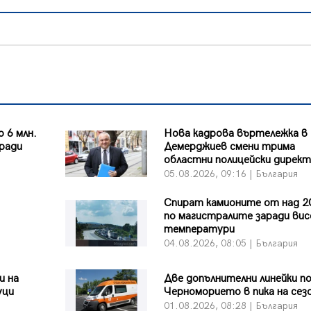
 6 млн.
Нова кадрова въртележка в
аради
Демерджиев смени трима
областни полицейски дирек
я
05.08.2026, 09:16 | България
Спират камионите от над 2
по магистралите заради ви
температури
я
04.08.2026, 08:05 | България
и на
Две допълнителни линейки п
уци
Черноморието в пика на сез
я
01.08.2026, 08:28 | България