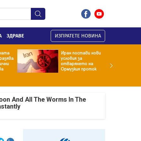
А
ЗДРАВЕ
ИЗПРАТЕТЕ НОВИНА
ната
Иран постави нови
разява
условия за
хични
отварянето на
ва
Ормузкия проток
oon And All The Worms In The
nstantly