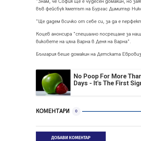
"Знам, че София ще е чудесен домакин, но за
във фейсбук кметът на Бургас Димитър Ник
"Ще дадем всичко от себе си, за да е перфек
Коцев анонсира "специално посрещане за на
виковете на цяла Варна в Деня на Варна".
България беше домакин на Детската Евровизия
No Poop For More Than
Days - It's The First Sig
КОМЕНТАРИ
0
ДОБАВИ КОМЕНТАР