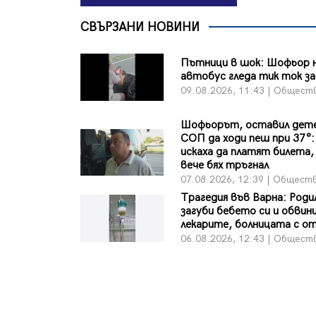
СВЪРЗАНИ НОВИНИ
Пътници в шок: Шофьор 
автобус гледа тик ток за
09.08.2026, 11:43 | Общест
Шофьорът, оставил дете
СОП да ходи пеш при 37°:
искаха да платят билета, 
вече бях тръгнал
07.08.2026, 12:39 | Общест
Трагедия във Варна: Роди
загуби бебето си и обвин
лекарите, болницата с о
06.08.2026, 12:43 | Общест