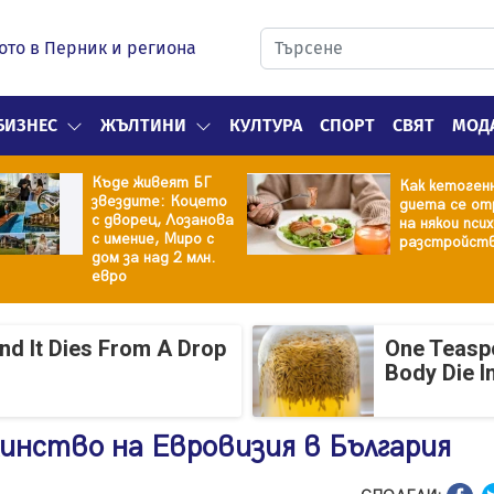
ото в Перник и региона
БИЗНЕС
ЖЪЛТИНИ
КУЛТУРА
СПОРТ
СВЯТ
МОД
Къде живеят БГ
Как кетоген
звездите: Коцето
диета се от
с дворец, Лозанова
на някои пси
с имение, Миро с
разстройст
дом за над 2 млн.
евро
And It Dies From A Drop
One Teasp
Body Die I
инство на Евровизия в България