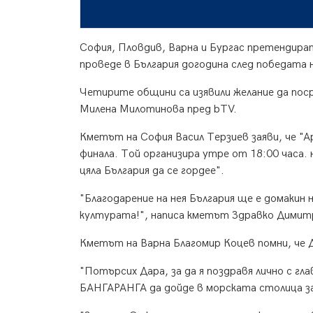
София, Пловдив, Варна и Бургас претендира
проведе в България догодина след победата н
Четирите общини са изявили желание да по
Милена Милотинова пред bTV.
Кметът на София Васил Терзиев заяви, че "
финала. Той организира утре от 18:00 часа. н
цяла България да се гордее".
"Благодарение на нея България ще е домакин 
културата!", написа кметът Здравко Димит
Кметът на Варна Благомир Коцев помни, че Д
"Потърсих Дара, за да я поздравя лично с гл
БАНГАРАНГА да дойде в морската столица за