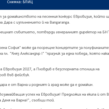
Снимка: БЛИЦ
т за домакинството на песенния конкурс Евровизия, който щ
а Дара с изпълнението й на Bangaranga.
срещнат събитието, потвърди генералният директор на БН
Арена София" може да посрещне концертите за полуфиналите
а пл. "Княз Александър I" "празник за една победа, която нак
на Евровизия 2027, а Пловдив е безспорната столица на
ров във фейсбук.
ара e от Варна и родният ѝ град може да е домакин.
авозамайващия успех на Евровизия! Предложих на екипа ѝ от 
 Деня на Варна!", съобщи той.