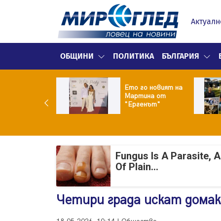
Актуалн
ОБЩИНИ
ПОЛИТИКА
БЪЛГАРИЯ
ики Кънчев се
Ето го новият на
веде тайно
Мартина от
о Геро
"Ергенът"
Fungus Is A Parasite, 
Of Plain...
Четири града искат домак