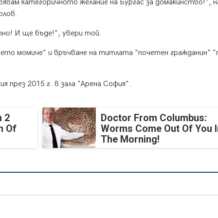
явявам категоричното желание на Бургас за домакинство!", н
олов.
тно! И ще бъде!", увери той.
шето момиче" и връчване на титлата "почетен гражданин" "
 през 2015 г. в зала "Арена София".
 2
Doctor From Columbus:
n Of
Worms Come Out Of You I
The Morning!