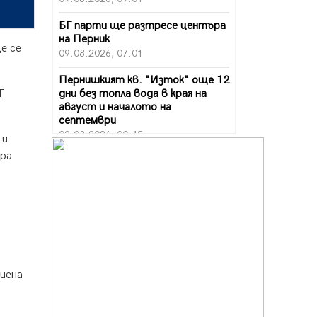
БГ парти ще разтресе центъра
на Перник
е се
09.08.2026, 07:01
Пернишкият кв. "Изток" още 12
дни без топла вода в края на
Т
август и началото на
септември
09.08.2026, 00:45
 и
ара
Перник дава 20 млн. евро за
сметопочистване
08.08.2026, 00:24
Феновете на "Миньор"
превземат Разлог
07.08.2026, 14:52
Ремонтът на ул. "Ален мак" в
Виена
Перник е в заключителен етап
07.08.2026, 14:10