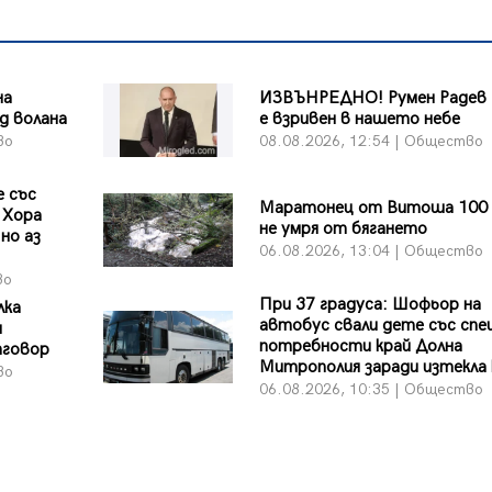
на
ИЗВЪНРЕДНО! Румен Радев 
д волана
е взривен в нашето небе
во
08.08.2026, 12:54 | Общество
 със
Маратонец от Витоша 100 
 Хора
не умря от бягането
но аз
06.08.2026, 13:04 | Общество
во
При 37 градуса: Шофьор на
лка
автобус свали дете със спе
и
потребности край Долна
тговор
Митрополия заради изтекла
во
06.08.2026, 10:35 | Общество