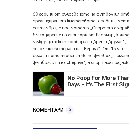
31.08.2010, 14:08 | Перник | Спорт
60 години от създаването на футболния отб
организиран от кметството, съобщи кметъ
септември, е под мотото „Спортът е здрав
благодарение на спонсори от Радомир, които
между детските отбори на Дрен и Друган", 
поколения ветерани на „Верила”. От 15 ч. 
областното първeнство по футбол за амать
футболисти на „Верила”, а спортния празник 
No Poop For More Than
Days - It's The First Sig
КОМЕНТАРИ
0