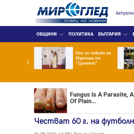
Актуалн
ОБЩИНИ
ПОЛИТИКА
БЪЛГАРИЯ
ики Кънчев се
Ето го новият на
веде тайно
Мартина от
о Геро
"Ергенът"
Fungus Is A Parasite, 
Of Plain...
Честват 60 г. на футболн