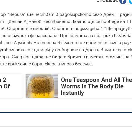
СПОДЕЛИ:
ор "Верила" ще честват в радомирското село Дрен. Празни
т Цветан Азманов.Честването, което ще се проведе на 11
е!, Спортът е емоция!, Спортът подмладява!”."Ще празнув
 ни осигуриха финансиране. Програмата на празника включва
обясни Азманов.На терена в селото ще премерят сили и разл
с футболната среща между отборите на Дрен и Калище се от
ори. След срещата ще бъдат връчени паметни отличия на
ще приключи с бира, скара и много веселие.
 2
One Teaspoon And All The
n Of
Worms In The Body Die
Instantly