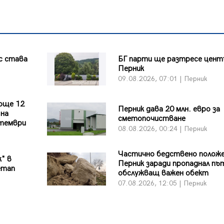
с става
БГ парти ще разтресе цент
Перник
09.08.2026, 07:01 | Перник
още 12
Перник дава 20 млн. евро за
 на
сметопочистване
птември
08.08.2026, 00:24 | Перник
Частично бедствено положе
к" в
Перник заради пропаднал пъ
етап
обслужващ важен обект
07.08.2026, 12:05 | Перник