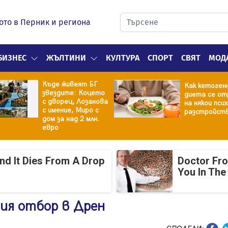
ото в Перник и региона
БИЗНЕС
ЖЪЛТИНИ
КУЛТУРА
СПОРТ
СВЯТ
МОД
Къде живеят БГ
Как кетоген
звездите: Коцето
диета се от
с дворец, Лозанова
на някои пси
с имение, Миро с
разстройст
дом за над 2 млн.
евро
And It Dies From A Drop
Doctor Fr
You In The
ия отбор в Дрен