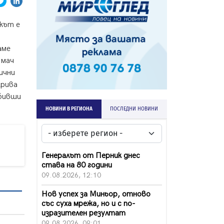
кът е
аме
 мач
ични
крива
 бивши
НОВИНИ В РЕГИОНА
ПОСЛЕДНИ НОВИНИ
Генералът от Перник днес
става на 80 години
09.08.2026, 12:10
Нов успех за Миньор, отново
със суха мрежа, но и с по-
изразителен резултат
09.08.2026, 09:01