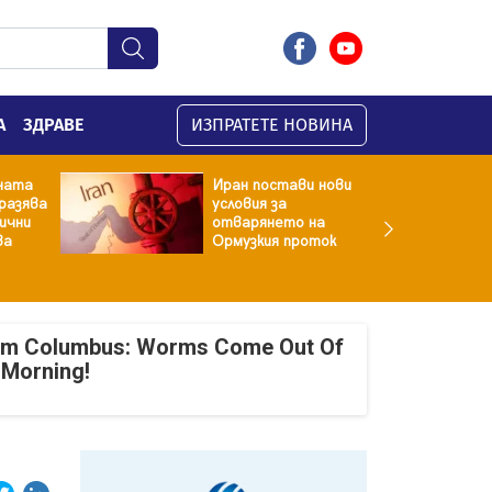
А
ЗДРАВЕ
ИЗПРАТЕТЕ НОВИНА
ната
Иран постави нови
разява
условия за
хични
отварянето на
ва
Ормузкия проток
om Columbus: Worms Come Out Of
 Morning!