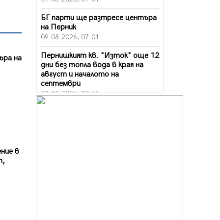
БГ парти ще разтресе центъра
на Перник
09.08.2026, 07:01
Пернишкият кв. "Изток" още 12
ъра на
дни без топла вода в края на
август и началото на
септември
09.08.2026, 00:45
Перник дава 20 млн. евро за
сметопочистване
08.08.2026, 00:24
Феновете на "Миньор"
ние в
превземат Разлог
т,
07.08.2026, 14:52
Ремонтът на ул. "Ален мак" в
Перник е в заключителен етап
07.08.2026, 14:10