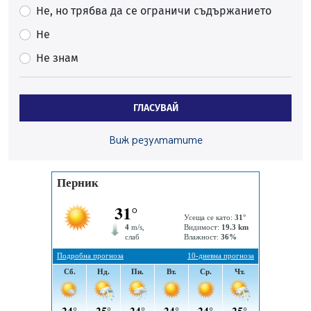
Проверявайте съмнителните линкове в bezopasno.net
Не, но трябва да се ограничи съдържанието
05.08.2026, 15:42
Не
На 95 години почина Лиляна Десова
Не знам
05.08.2026, 15:18
Радев: Работи се активно за запазването на
средствата по Плана за справедлив преход за
ГЛАСУВАЙ
въглищните райони
05.08.2026, 14:57
Виж резултатите
Звезди от световна сцена в Перник ще пеят на
Пернишката крепост
05.08.2026, 14:01
„Топлофикация Перник“ напредва с дигитализацията
на отчетния процес
05.08.2026, 11:48