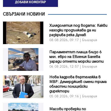
ДОБАВИ КОМЕНТАР
СВЪРЗАНИ НОВИНИ
Хилядолетия под водата: Какви
находки продължава да ни
разкрива река Дунав
08.08.2026, 09:17 | България
Парламентът плаща близо 6
млн. евро на Евгения Банева
заради отнети морски имоти
06.08.2026, 12:57 | България
Нова кадрова въртележка в
МВР: Демерджиев смени трима
областни полицейски
директори
05.08.2026, 09:16 | България
Масови проверки по