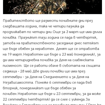
Правителството ще размести почивните дни през
следващата година, така че четири пазника да
продължават по четири дни.
Още за 3 март ще има дълга
почивка. Празникът тази година се пада в четвъртък,
затова на правителственото заседание днес петъкът
ще бъде обявен за неработен. Денят ще се отработва
на 19 март.Неработен ще бъде и 23 май (понеделник), за
да има четиридневна почивка за Деня на славянската
писменост. Ще се работи обаче в съботата на същата
седмица – 28 май.Две дълги почивки ще има през
септември – за Деня на Съединението и за Деня на
Независимостта. Понеже 6 септември се пада във
вторник, понеделникът ще бъде обявен за
почивен.Неработен ще бъде и 23 септември, за да може
22 септември (четвъртък) да се слее с уикенда.За