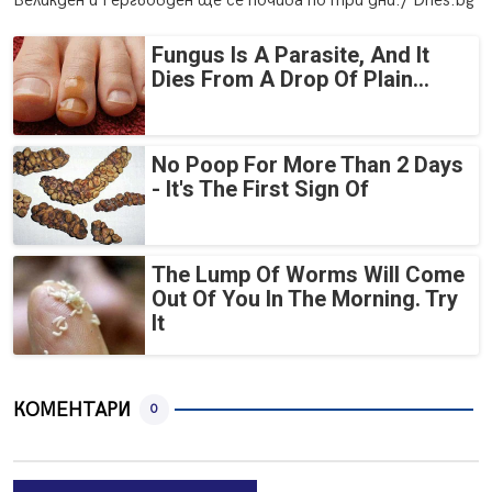
Великден и Гергьовден ще се почива по три дни./ Dnes.bg
Fungus Is A Parasite, And It
Dies From A Drop Of Plain...
No Poop For More Than 2 Days
- It's The First Sign Of
The Lump Of Worms Will Come
Out Of You In The Morning. Try
It
КОМЕНТАРИ
0