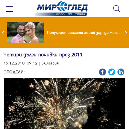
Водата от чешмата често е по-добра от бутилираната
Популярен риалити герой заряза жена си заради друга
Четири дълги почивки през 2011
15.12.2010, 09:12 | България
СПОДЕЛИ: