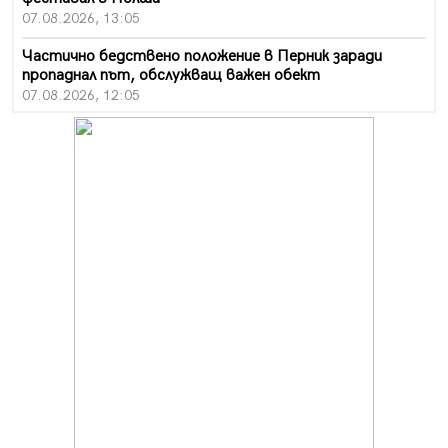
07.08.2026, 13:05
Частично бедствено положение в Перник заради
пропаднал път, обслужващ важен обект
07.08.2026, 12:05
Да отговорим на жегите с филм под звездите днес и
утре
07.08.2026, 10:21
Първите крачки в помощ на пенсионерите в Перник,
вече са факт
07.08.2026, 09:18
Пак ограничават камионите по магистралите в петък
и неделя. Ето обходните маршрути
07.08.2026, 07:55
Ето какво вдъхнови Здравка Евтимова за новата ѝ
книга
07.08.2026, 00:11
Продължава изграждането на нови паркоместа в