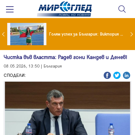
Когато всичко те дразни: тези трикове променят настроението за минути
Голям успех за България: Виктория Ангелова грабна световна титла в тройния скок
Чистка във властта: Радев гони Кандев и Денев!
08.05.2026, 13:50 | България
СПОДЕЛИ: