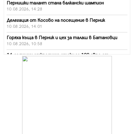
Пернишки талант стана балкански шампион
10.08.2026, 14:28
Делегация от Косово на посещение в Перник
10.08.2026, 14:01
Горяха къща в Перник и цех за талаш в Батановци
10.08.2026, 10:58
14-годишни откраднаха стоки за 100 евро от
хипермаркет в Перник
10.08.2026, 10:55
Деца трошиха площадка в Перник, задържаха 18-
годишен
10.08.2026, 10:52
Мъж рани с нож жена си в Перник, баща би дъщеря си
в Радомир
10.08.2026, 10:47
Кой е 20 000-ия посетител на изложбата на Дали в
Перник