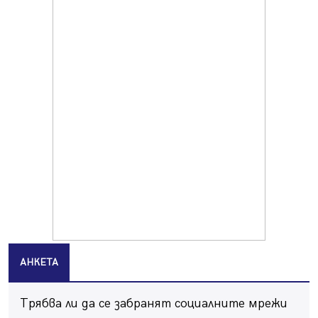
10.08.2026, 08:36
Шестото издание "Пейка" в Перник: Много музика и
настроение
10.08.2026, 08:30
Генералът от Перник днес става на 80 години
09.08.2026, 12:10
Нов успех за Миньор, отново със суха мрежа, но и с
по-изразителен резултат
09.08.2026, 09:01
БГ парти ще разтресе центъра на Перник
09.08.2026, 07:01
Пернишкият кв. "Изток" още 12 дни без топла вода в
края на август и началото на септември
09.08.2026, 00:45
АНКЕТА
Перник дава 20 млн. евро за сметопочистване
08.08.2026, 00:24
Трябва ли да се забранят социалните мрежи