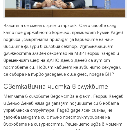
В
ластта се сменя с гръм и трясък. Само часове след
като пое държавното кормило, премиерът Румен Радев
подписа „смъртната присъда“ за кариерите на най-
висшите фигури в силовия сектор. Изпълняващият
длъжността главен секретар на МВР Георги Кандев и
временният шеф на ДАНС Деньо Денев са аут от
постовете си. Новият кабинет не губи нито секунда и
се събира на първо заседание още днес, предае БНР.
Светкавична чистка в службите
Метлата в силовите ведомства е факт. Георги Кандев
и Деньо Денев няма да запазят позициите си в новата
управленска структура. Радев даде ясен сигнал, че
започва мандата си с пълно преструктуриране на
върховете на сигурността. Решението идва в момент