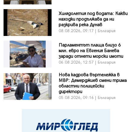
Хилядолетия под водата: Какви
находки продължава да ни
разкрива река Дунав
08.08.2026, 09:17 | България
Парламентът плаща близо 6
млн. евро на Евгения Банева
заради отнети морски имоти
06.08.2026, 12:57 | България
Нова кадрова въртележка в
МВР: Демерджиев смени трима
областни полицейски
директори
05.08.2026, 09:16 | България