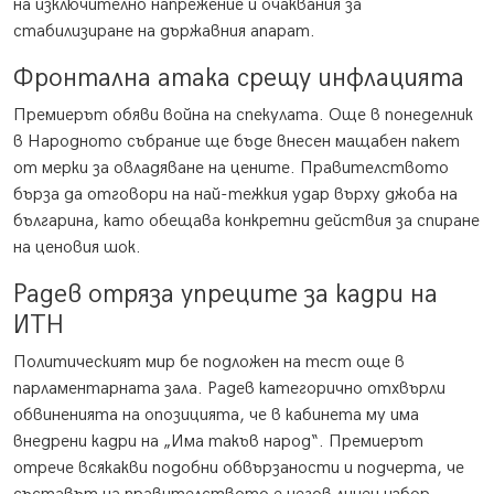
на изключително напрежение и очаквания за
стабилизиране на държавния апарат.
Фронтална атака срещу инфлацията
Премиерът обяви война на спекулата. Още в понеделник
в Народното събрание ще бъде внесен мащабен пакет
от мерки за овладяване на цените. Правителството
бърза да отговори на най-тежкия удар върху джоба на
българина, като обещава конкретни действия за спиране
на ценовия шок.
Радев отряза упреците за кадри на
ИТН
Политическият мир бе подложен на тест още в
парламентарната зала. Радев категорично отхвърли
обвиненията на опозицията, че в кабинета му има
внедрени кадри на „Има такъв народ“. Премиерът
отрече всякакви подобни обвързаности и подчерта, че