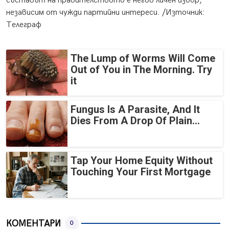
съставът на правителството е негов личен избор,
независим от чужди партийни интереси. /Източник:
Телеграф
The Lump of Worms Will Come
Out of You in The Morning. Try
it
Fungus Is A Parasite, And It
Dies From A Drop Of Plain...
Tap Your Home Equity Without
Touching Your First Mortgage
КОМЕНТАРИ
0