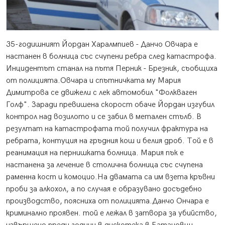
35-годишният Йордан Харалмпиев - Данчо Овчара е
настанен в болница със счупени ребра след катастрофа.
Инцидентът станал на пътя Перник - Брезник, съобщиха
от полицията.Овчара и спътничката му Мария
Димитрова се движели с лек автомобил "Фолкваген
Голф". Заради превишена скорост обаче Йордан изгубил
контрол над возилото и се забил в метален стълб. В
резултат на катастрофата той получил фрактура на
ребрата, контуция на гръдния кош и белия дроб. Той е в
реанимация на пернишката болница. Мария пък е
настанена за лечение в столична болница със счупена
раменна кост и комоцио.На двамата са им взета кръвни
проби за алкохол, а по случая е образувано досъдебно
производство, поясниха от полицията.Данчо Ончара е
криминално проявен. той е лежал в затвора за убийство,