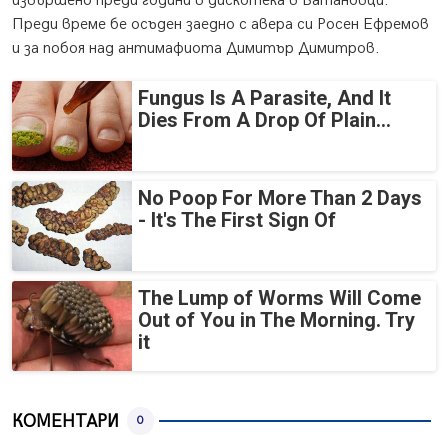
извършено преди години в дискотека в Батановци.
Преди време бе осъден заедно с авера си Росен Ефремов
и за побоя над антимафиота Димитър Димитров.
Fungus Is A Parasite, And It
Dies From A Drop Of Plain...
No Poop For More Than 2 Days
- It's The First Sign Of
The Lump of Worms Will Come
Out of You in The Morning. Try
it
КОМЕНТАРИ
0