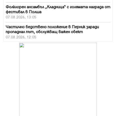
Фолклорен ансамбъл „Кладница“ с голямата награда от
фестивал в Полша
07.08.2026, 13:05
Частично бедствено положение в Перник заради
пропаднал път, обслужващ важен обект
07.08.2026, 12:05
Да отговорим на жегите с филм под звездите днес и
утре
07.08.2026, 10:21
Първите крачки в помощ на пенсионерите в Перник,
вече са факт
07.08.2026, 09:18
Пак ограничават камионите по магистралите в петък
и неделя. Ето обходните маршрути
07.08.2026, 07:55
Ето какво вдъхнови Здравка Евтимова за новата ѝ
книга