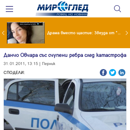
Лияна пропищя от изкуствения интелект
Драма вместо щастие: Звезда от "Татковци" е в болница с високорискова бременност
Данчо Овчара със счупени ребра след катастрофа
31.01.2011, 13:15 | Перник
СПОДЕЛИ: