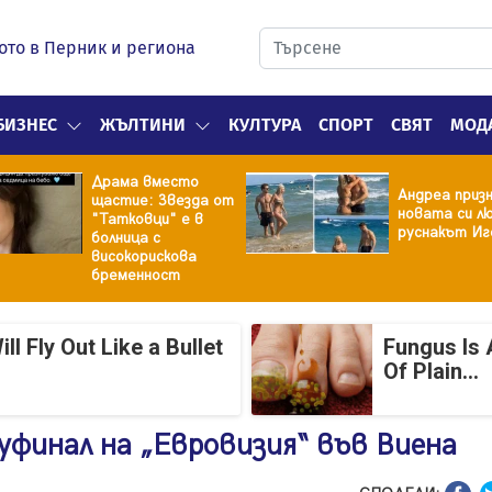
ото в Перник и региона
БИЗНЕС
ЖЪЛТИНИ
КУЛТУРА
СПОРТ
СВЯТ
МОД
Драма вместо
Андреа призн
щастие: Звезда от
новата си лю
"Татковци" е в
руснакът Иг
болница с
високорискова
бременност
 Fly Out Like a Bullet
Fungus Is 
Of Plain...
финал на „Евровизия“ във Виена