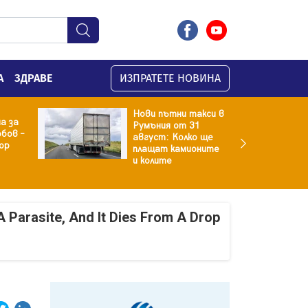
А
ЗДРАВЕ
ИЗПРАТЕТЕ НОВИНА
Нови пътни такси в
а за
Румъния от 31
бов –
август: Колко ще
ор
плащат камионите
и колите
A Parasite, And It Dies From A Drop