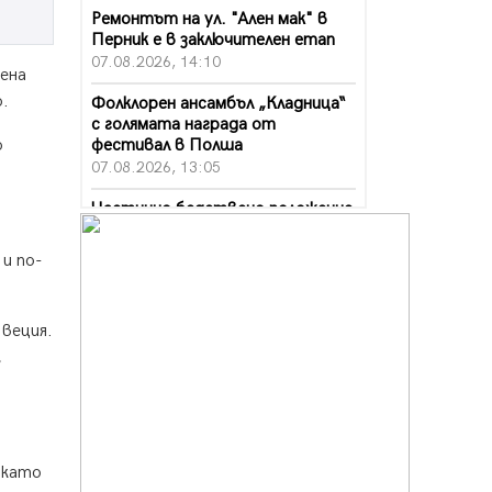
Ремонтът на ул. "Ален мак" в
Перник е в заключителен етап
07.08.2026, 14:10
иена
о.
Фолклорен ансамбъл „Кладница“
с голямата награда от
фестивал в Полша
о
07.08.2026, 13:05
Частично бедствено положение
в Перник заради пропаднал път,
обслужващ важен обект
и по-
07.08.2026, 12:05
Да отговорим на жегите с филм
Швеция.
под звездите днес и утре
,
07.08.2026, 10:21
Първите крачки в помощ на
пенсионерите в Перник, вече са
факт
07.08.2026, 09:18
 като