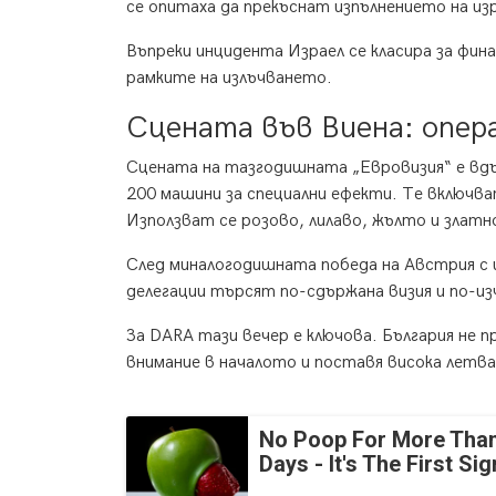
се опитаха да прекъснат изпълнението на из
Въпреки инцидента Израел се класира за фи
рамките на излъчването.
Сцената във Виена: опера
Сцената на тазгодишната „Евровизия“ е вдъ
200 машини за специални ефекти. Те включва
Използват се розово, лилаво, жълто и златн
След миналогодишната победа на Австрия с 
делегации търсят по-сдържана визия и по-и
За DARA тази вечер е ключова. България не 
внимание в началото и поставя висока летва
No Poop For More Than
Days - It's The First Sig