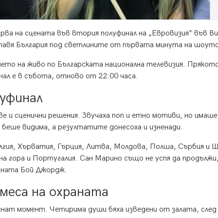
рва на сцената във втория полуфинал на „Евровизия“ във В
оставя България под светлините от първата минута на шоут
ето на живо по Българската национална телевизия. Прякот
нал е в събота, отново от 22:00 часа.
луфинал
 и сценични решения. Звучаха поп и етно мотиви, но имаше 
 беше видима, а резултатите донесоха и изненади.
елгия, Хърватия, Гърция, Литва, Молдова, Полша, Сърбия и 
на гора и Португалия. Сан Марино също не успя да продължи
коната Бой Джордж.
амеса на охраната
егнат момент. Четирима души бяха изведени от залата, след