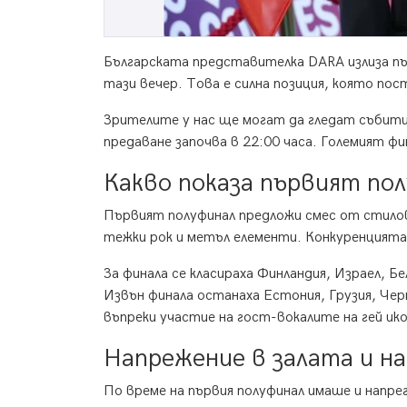
Българската представителка DARA излиза пъ
тази вечер. Това е силна позиция, която п
Зрителите у нас ще могат да гледат събити
предаване започва в 22:00 часа. Големият фи
Какво показа първият по
Първият полуфинал предложи смес от стилове
тежки рок и метъл елементи. Конкуренцията
За финала се класираха Финландия, Израел, Б
Извън финала останаха Естония, Грузия, Чер
въпреки участие на гост-вокалите на гей и
Напрежение в залата и н
По време на първия полуфинал имаше и напр