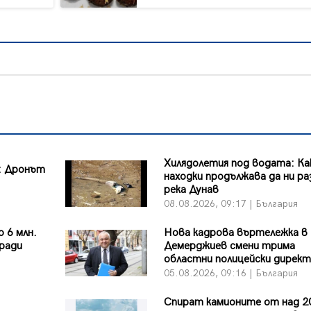
Хилядолетия под водата: Ка
: Дронът
находки продължава да ни ра
река Дунав
я
08.08.2026, 09:17 | България
 6 млн.
Нова кадрова въртележка в
аради
Демерджиев смени трима
областни полицейски дирек
я
05.08.2026, 09:16 | България
Спират камионите от над 2