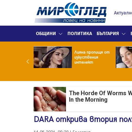
Актуалн
ОБЩИНИ
ПОЛИТИКА
БЪЛГАРИЯ
улярен риалити
Лияна пропищя от
ой заряза жена
изкуствения
заради друга
интелект
The Horde Of Worms Will
In the Morning
DARA открива втория полу