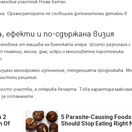
раелския участник Ноам Бетан.
нала. Организаторите не съобщиха допълнителни детайли в
, ефекти и по-сдържана визия
хновена от мащаба на виенската опера. Шоуто разполага с 
т пламъци, мъгла, дим, искри и многоцветна пиротехника.
о.
изцяло монохромно изпълнение, тенденцията продължава. М
зчистени решения.
просто участва, а открива вечерта. Това гарантира максим
 за останалите.
 2
5 Parasite-Causing Foods
n Of
Should Stop Eating Right