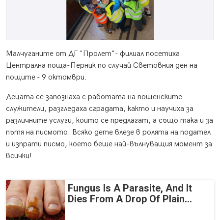
Малчуганите от ДГ "Пролет"- филиал посетиха
Централна поща-Перник по случай Световния ден на
пощите - 9 октомври.
Децата се запознаха с работата на пощенските
служители, разгледаха сградата, както и научиха за
различните услуги, които се предлагат, а също така и за
пътя на писмото. Всяко дете влезе в ролята на подател
и изпрати писмо, което беше най-вълнуващия момент за
всички!
Fungus Is A Parasite, And It
Dies From A Drop Of Plain...