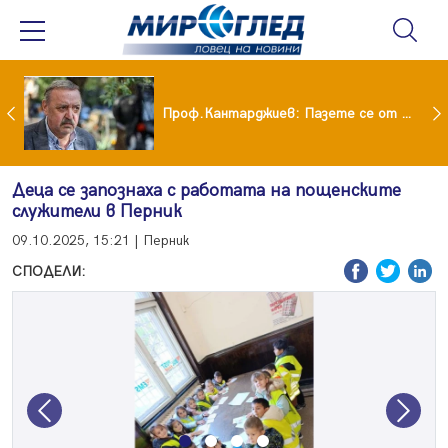
шия си мъж: Беше със 120-килограмова жена! Искаше бърза печалба...
Проф.Кантарджиев: Пазете се от комарите и полово предаваните инфекции
Деца се запознаха с работата на пощенските
служители в Перник
09.10.2025, 15:21 | Перник
СПОДЕЛИ:
Previous
Next