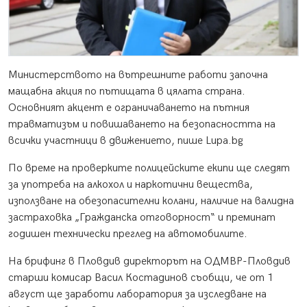
Министерството на вътрешните работи започна
мащабна акция по пътищата в цялата страна.
Основният акцент е ограничаването на пътния
травматизъм и повишаването на безопасността на
всички участници в движението, пише Lupa.bg
По време на проверките полицейските екипи ще следят
за употреба на алкохол и наркотични вещества,
използване на обезопасителни колани, наличие на валидна
застраховка „Гражданска отговорност“ и преминат
годишен технически преглед на автомобилите.
На брифинг в Пловдив директорът на ОДМВР-Пловдив
старши комисар Васил Костадинов съобщи, че от 1
август ще заработи лаборатория за изследване на