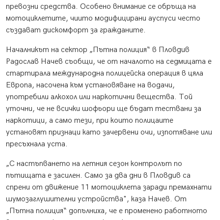
превозни средства. Особено внимание се обръща на
мотоциклетите, чиито модифицирани ауспуси често
създават дискомфорт за гражданите.
Началникът на сектор „Пътна полиция“ в Пловдив
Радослав Начев съобщи, че от началото на седмицата е
стартирала международна полицейска операция в цяла
Европа, насочена към установяване на водачи,
употребили алкохол или наркотични вещества. Той
уточни, че не всички шофьори ще бъдат тествани за
наркотици, а само тези, при които полицаите
установят признаци като зачервени очи, изпотяване или
пресъхнала уста.
„С настъпването на летния сезон контролът по
пътищата е засилен. Само за два дни в Пловдив са
спрени от движение 11 мотоциклета заради премахнати
шумозаглушителни устройства", каза Начев. От
„Пътна полиция“ допълниха, че е променено работното