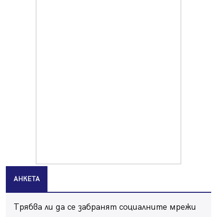
Продължава изграждането на нови паркоместа в
Перник
06.08.2026, 11:22
Върви почистване на главен път от квартал „Бела
вода“ до кв. „Църква“
06.08.2026, 10:57
Четири сигнала до пожарната в Перник за денонощие,
пожарникарите призовават към повишено внимание
06.08.2026, 09:43
Много заразен вирус върлува в Перник
06.08.2026, 09:28
Проверки за спазване правилата за пожарна
безопасност по време на жътвената кампания в
Перник
06.08.2026, 07:51
АНКЕТА
Ето какви забавления ще има през август в Перник
06.08.2026, 00:48
Трябва ли да се забранят социалните мрежи