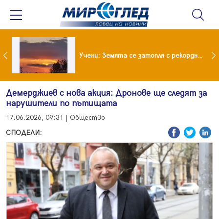
Испания предаде на Германия 70-годишен заподозрян за банков обир
Учени: Земята се затопля с рекордни темпове
Демерджиев с нова акция: Дронове ще следят за
нарушители по пътищата
17.06.2026, 09:31 | Общество
СПОДЕЛИ: