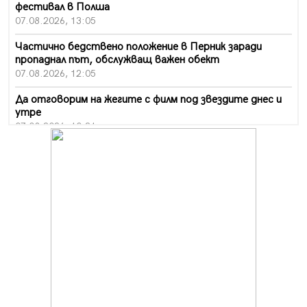
фестивал в Полша
07.08.2026, 13:05
Частично бедствено положение в Перник заради
пропаднал път, обслужващ важен обект
07.08.2026, 12:05
Да отговорим на жегите с филм под звездите днес и
утре
07.08.2026, 10:21
Първите крачки в помощ на пенсионерите в Перник,
вече са факт
07.08.2026, 09:18
Пак ограничават камионите по магистралите в петък
и неделя. Ето обходните маршрути
07.08.2026, 07:55
Ето какво вдъхнови Здравка Евтимова за новата ѝ
книга
07.08.2026, 00:11