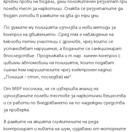
кръвни проби на водачи, дали положителен резултат при
полеви тест за наркотици. Очаква се резултатите да
бъдат готови в рамките на два до три дни.
По думите му полицията използва и нови методи за
контрол на движението. Сред тях е наблюдение на
ключови пътни участъци с дронове, чрез които се
установяват нарушения, а водачите се санкционират
впоследствие. Продължава и т.нар. линеен контрол с
цивилни автомобили на полицията, които подават
сигнал към нарушителите чрез електронен надпис
„Полиция – стоп, последвай ме“.
От МВР посочиха, че се извършва анализ на
използваните полеви тестове за наркотични вещества
и се работи по внедряването на по-надеждни средства
за проверка.
В рамките на акцията служителите на реда
контролират и нивата на шум, издавани от моторните