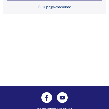
Ето какви забавления ще има през август в Перник
Виж резултатите
06.08.2026, 00:48
Пернишки експерт за фишинг измамите:
Проверявайте съмнителните линкове в bezopasno.net
05.08.2026, 15:42