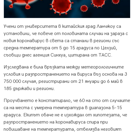
Учени от университета в китайския град Ланчжоу са
установили, че повече от половината случаи на зараза с
новия коронавирус в света са станали в региони със
средна температура от 5 до 15 градуса по Целзий,
съобщи днес агенция Синхуа, цитирана от ТАСС.
Изследвана е била връзката между метеорологичните
условия и разпространението на вируса въз основа на 3
750 000 случая, регистрирани от 21 януари до 6 май в
185 държави и региони.
Проучването е констатирало, че 60 на сто от случаите
са на места с умерена температура в диапазона 5-15
градуса. Екипът обаче не е изхождал от хипотезата, че
разпространението на коронавируса спира при
повишаване на температурата, отбелязва неговият