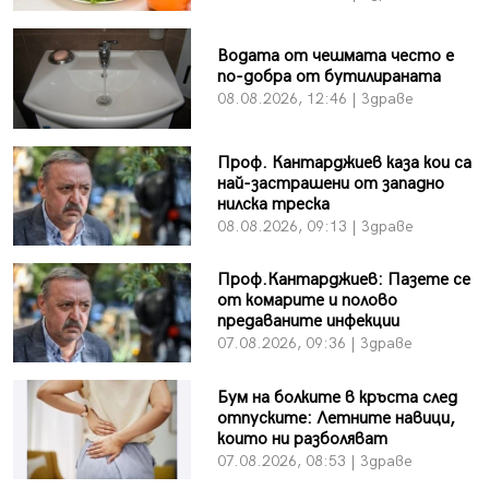
Водата от чешмата често е
по-добра от бутилираната
08.08.2026, 12:46 | Здраве
Проф. Кантарджиев каза кои са
най-застрашени от западно
нилска треска
08.08.2026, 09:13 | Здраве
Проф.Кантарджиев: Пазете се
от комарите и полово
предаваните инфекции
07.08.2026, 09:36 | Здраве
Бум на болките в кръста след
отпуските: Летните навици,
които ни разболяват
07.08.2026, 08:53 | Здраве