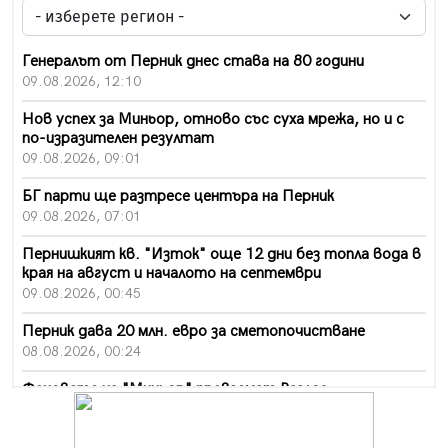
Генералът от Перник днес става на 80 години
09.08.2026, 12:10
Нов успех за Миньор, отново със суха мрежа, но и с
по-изразителен резултат
09.08.2026, 09:01
БГ парти ще разтресе центъра на Перник
09.08.2026, 07:01
Пернишкият кв. "Изток" още 12 дни без топла вода в
края на август и началото на септември
09.08.2026, 00:45
Перник дава 20 млн. евро за сметопочистване
08.08.2026, 00:24
Феновете на "Миньор" превземат Разлог
07.08.2026, 14:52
Ремонтът на ул. "Ален мак" в Перник е в заключителен