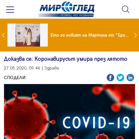
ики Кънчев се разведе тайно като Геро
Ето го новият на Мартина от "Ергенът"
Доказва се: Коронавирусът умира през лятото
27.05.2020, 09:46 | Здраве
СПОДЕЛИ: