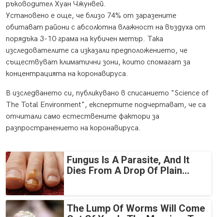
ръководител Хуан Чжунвей.
Установено е още, че близо 74% от заразените
обитават райони с абсолютна влажност на въздуха от
порядъка 3-10 грама на кубичен метър. Така
изследователите са изказали предположението, че
съществуват климатични зони, които спомагат за
концентрацията на коронавируса.
В изследването си, публикувано в списанието "Science of
The Total Environment", експертите подчертават, че са
отчитали само естествените фактори за
разпространението на коронавируса.
Fungus Is A Parasite, And It
Dies From A Drop Of Plain...
The Lump Of Worms Will Come