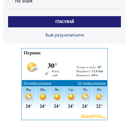
Не знам
Проверки за спазване правилата за пожарна
безопасност по време на жътвената кампания в
Перник
ГЛАСУВАЙ
06.08.2026, 07:51
Ето какви забавления ще има през август в Перник
Виж резултатите
06.08.2026, 00:48
Пернишки експерт за фишинг измамите:
Проверявайте съмнителните линкове в bezopasno.net
05.08.2026, 15:42