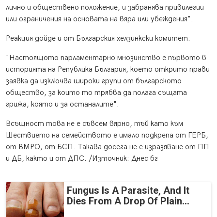
лично и обществено положение, и забранява привилегии
или ограничения на основата на вяра или убеждения".
Реакция дойде и от Българския хелзинкски комитет:
"Настоящото парламентарно мнозинство е първото в
историята на Република България, което открито прави
заявка да изключва широки групи от българското
общество, за които то трябва да полага същата
грижа, която и за останалите".
Всъщност това не е съвсем вярно, тъй като към
Шествието на семейството е имало подкрепа от ГЕРБ,
от ВМРО, от БСП. Такава досега не е изразяване от ПП
и ДБ, както и от ДПС. /Източник: Днес бг
Fungus Is A Parasite, And It
Dies From A Drop Of Plain...