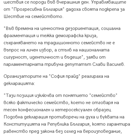
шествия се породи във вчерашния ден. Управляващите
от "Прогресивна България" дадоха своята подкрепа за
Шествие на семейството.
"Във времена на ценностна дезориентация, социална
фрагментация и тежка демографска криза,
съхраняването на традиционното семейство не е
въпрос на личен избор, а стълб на националната
сигурност, идентичност и бъдеще", заяви от
парламентарната трибуна депутатът Слави Василев.
Организаторите на "София прайд" реагираха на
декларацията:
"Тази позиция изключва от понятието "семейство"
всяко фактическо семейство, което не отговаря на
тесен конфесионален и хетеросексуален образец.
Подобна декларация противоречи на духа и буквата на
Конституцията на Република България, която гарантира
равенство пред закона без оглед на вероизповедание,