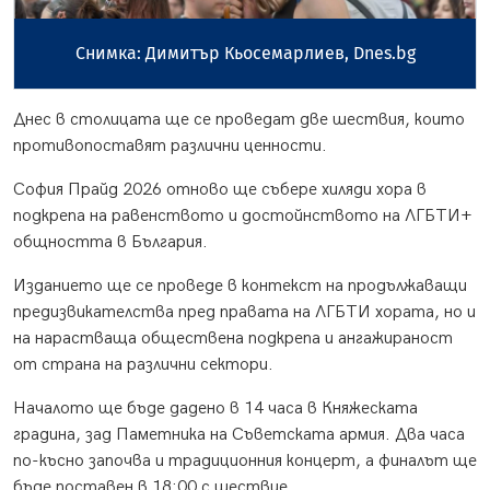
Снимка: Димитър Кьосемарлиев, Dnes.bg
Днес в столицата ще се проведат две шествия, които
противопоставят различни ценности.
София Прайд 2026 отново ще събере хиляди хора в
подкрепа на равенството и достойнството на ЛГБТИ+
общността в България.
Изданието ще се проведе в контекст на продължаващи
предизвикателства пред правата на ЛГБТИ хората, но и
на нарастваща обществена подкрепа и ангажираност
от страна на различни сектори.
Началото ще бъде дадено в 14 часа в Княжеската
градина, зад Паметника на Съветската армия. Два часа
по-късно започва и традиционния концерт, а финалът ще
бъде поставен в 18:00 с шествие.