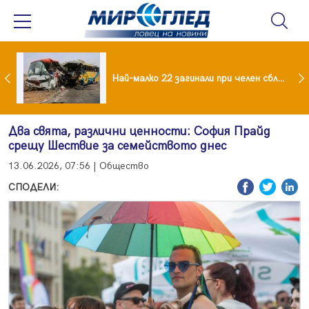
езидент: Искаме споразумение със САЩ , но без компромиси
Най-малко 22 загинали при челен сблъсък между два автобуса
Два свята, различни ценности: София Прайд
срещу Шествие за семейството днес
13.06.2026, 07:56 | Общество
СПОДЕЛИ: