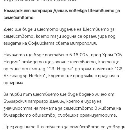
Българският патриарх Даниил повежда Шествието за
семейството
Днес ще бъде и шестото издание на Шествието за
семейството, което тази година се организира под
егидата на Софийската света митрополия.
Началото ще бъде поставено в 18:00 ч. пред Храм "Св.
Неделя" откъдето ще започне шествието, което ще
премине от площад "Св. Неделя" до храм-паметник "Св.
Александър Невски", където ще продължи с празнична
програма.
За първи път шествието ще бъде водено лично от
Българския патриарх Даниил, което е израз на
значимостта на темата за семейството в живота на
българското общество, съобщиха организаторите.
През годините Шествието за семейството се утвърди