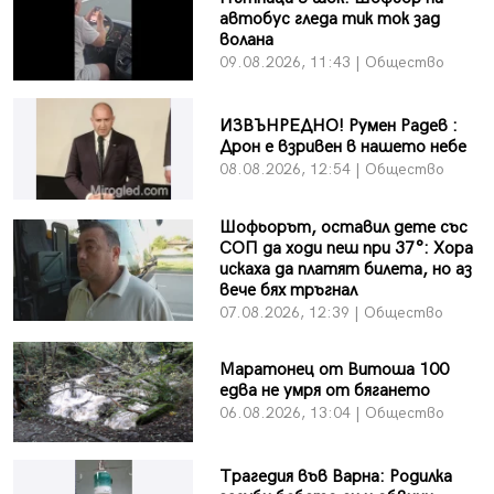
автобус гледа тик ток зад
волана
09.08.2026, 11:43 | Общество
ИЗВЪНРЕДНО! Румен Радев :
Дрон е взривен в нашето небе
08.08.2026, 12:54 | Общество
Шофьорът, оставил дете със
СОП да ходи пеш при 37°: Хора
искаха да платят билета, но аз
вече бях тръгнал
07.08.2026, 12:39 | Общество
Маратонец от Витоша 100
едва не умря от бягането
06.08.2026, 13:04 | Общество
Трагедия във Варна: Родилка