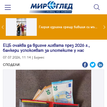
 и майка си построиха къща от 8000 стъклени бутилки
Глория изригна срещу бившия си мъж: Беше със 120-килограмова жена! Искаше бърза печалба...
ЕЦБ очаква да вдигне лихвата през 2026 г.,
банкери успокояват за ипотеките у нас
07.07.2026, 11:14 | Бизнес
СПОДЕЛИ: