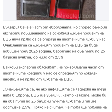
България вече е част от еврозоната, но според банкови
експерти повишението на основния лихвен процент на
ЕЦБ няма пряко да се отрази на ипотечните лихви у нас.
Очакванията са лихвеният процент на ЕЦБ да бъде
повишен през 2026 година, вероятно на два пъти по 25
базисни пункта, до ниво от 2,5%.
Банкови експерти обясняват, че по-голямата част от
ипотечните кредити у нас се определят по локален
индекс, а не пряко от лихвата на ЕЦБ.
„Очакванията са, че ако инфлацията се задържи на тези
нива в Европа, ЕЦБ ще увеличи, както казахте, може би
на два пъти по 25 базисни пункта лихвата и тя ще
достигне 2,5%. Пряко не считам, че това ще повлияе на