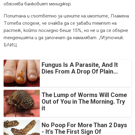
обяснява банковият мениджър.
Попитана и съответно за цените на имотите, Пламена
Тотева споделя, че очаква да се забави темпът на
растеж, който последно беше 15%, но не и да се обърне
тенденцията и да започнат да намаляват. /Източник:
БЛИЦ
Fungus Is A Parasite, And It
Dies From A Drop Of Plain...
The Lump of Worms Will Come
Out of You in The Morning. Try
it
No Poop For More Than 2 Days
- It's The First Sign Of