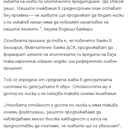
нивата на лихви по ипотечното кредитиране. Ще обясня
защо. Нашите очаквания в средносрочен план остават
без промяна — че лихвите ще продължат да бъдат ниски
и по никакъв начин няма да повлияят негативно на
нашите клиенти.“, казаха водещи банкери.
Основната причина за това е, че повечето банки в
България, включително Банка ДСК, продължават да
формират цените на ипотечните си кредити на база
така наречения локален индекс или референтен лихвен
процент.
Той се определя от средната лихва в депозитната
система по депозитите в евро. Стойността му е
доста по-ниска и не показва такива големи колебания.
„Неговата стойност е доста по-ниска и няма такива
големи флуктуации, защото продължаваме да
наблюдаваме много висока ликвидност и липса на
предпоставки да считаме, че лихвите ще се увеличат“,