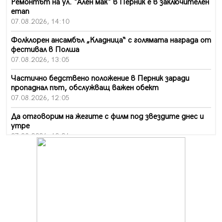
Ремонтът на ул. "Ален мак" в Перник е в заключителен
етап
07.08.2026, 14:10
Фолклорен ансамбъл „Кладница“ с голямата награда от
фестивал в Полша
07.08.2026, 13:05
Частично бедствено положение в Перник заради
пропаднал път, обслужващ важен обект
07.08.2026, 12:05
Да отговорим на жегите с филм под звездите днес и
утре
07.08.2026, 10:21
Първите крачки в помощ на пенсионерите в Перник,
вече са факт
07.08.2026, 09:18
Пак ограничават камионите по магистралите в петък
и неделя. Ето обходните маршрути
07.08.2026, 07:55