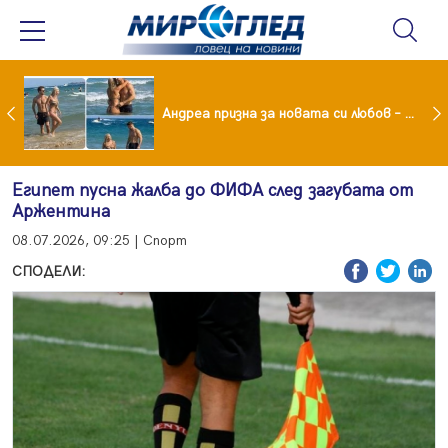
Драма вместо щастие: Звезда от "Татковци" е в болница с високорискова бременност
Андреа призна за новата си любов – руснакът Игор
Египет пусна жалба до ФИФА след загубата от
Аржентина
08.07.2026, 09:25 | Спорт
СПОДЕЛИ: