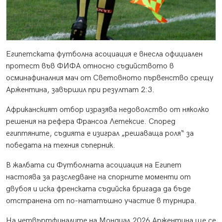
Египетската футболна асоциация е внесла официален
протест във ФИФА относно съдийството в
осминафиналния мач от Световното първенство срещу
Аржентина, завършил при резултат 2:3.
Африканският отбор изразява недоволство от няколко
решения на рефера Франсоа Летексие. Според
египтяните, съдията е изиграл „решаваща роля“ за
победата на техния съперник.
В жалбата си Футболната асоциация на Египет
настоява за разследване на спорните моменти от
двубоя и иска френската съдийска бригада да бъде
отстранена от по-нататъшно участие в турнира.
На четвъртфиналите на Мондиал 2026 Аржентина ще се