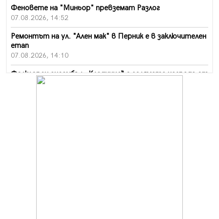
Феновете на "Миньор" превземат Разлог
07.08.2026, 14:52
Ремонтът на ул. "Ален мак" в Перник е в заключителен
етап
07.08.2026, 14:10
Фолклорен ансамбъл „Кладница“ с голямата награда от
фестивал в Полша
07.08.2026, 13:05
Частично бедствено положение в Перник заради
пропаднал път, обслужващ важен обект
07.08.2026, 12:05
Да отговорим на жегите с филм под звездите днес и
утре
07.08.2026, 10:21
Първите крачки в помощ на пенсионерите в Перник,
вече са факт
07.08.2026, 09:18