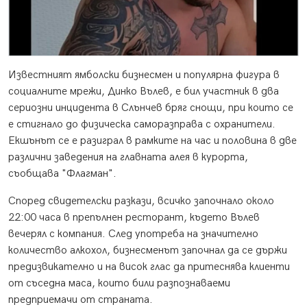
Известният ямболски бизнесмен и популярна фигура в
социалните мрежи, Динко Вълев, е бил участник в два
сериозни инцидента в Слънчев бряг снощи, при които се
е стигнало до физическа саморазправа с охранители.
Екшънът се е разиграл в рамките на час и половина в две
различни заведения на главната алея в курорта,
съобщава "Флагман".
Според свидетелски разкази, всичко започнало около
22:00 часа в препълнен ресторант, където Вълев
вечерял с компания. След употреба на значително
количество алкохол, бизнесменът започнал да се държи
предизвикателно и на висок глас да притеснява клиенти
от съседна маса, които били разпознаваеми
предприемачи от страната.