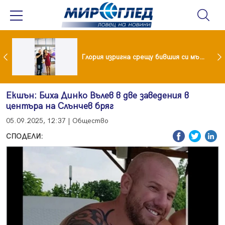
 и майка си построиха къща от 8000 стъклени бутилки
Глория изригна срещу бившия си мъж: Беше със 120-килограмова жена! Искаше бърза печалба...
Екшън: Биха Динко Вълев в две заведения в
центъра на Слънчев бряг
05.09.2025, 12:37 | Общество
СПОДЕЛИ: