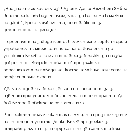
„Вие знаете ли кой съм аз?! Аз съм Динко Вълев от Ямбол.
Знаете ли какъв бизнес имам, мога да ви сложа в малкия
си джоб“, крещял ямболията, опитвайки се да
демонстрира надмощие.
Персоналът на заведението, включително сервитьори и
управителят, многократно са направили опити да
успокоят Вълев и са му отправили забележки да спазва
добрия тон. Въпреки това, той продължил с
арогантното си поведение, което наложило намесата на
професионална охрана.
Двама гардове са били извикани по спешност, за да
изведат принудително бизнесмена от ресторанта. До
бой вътре в обекта не се е стигнало.
Конфликтът обаче ескалирал на улицата пред погледите
на стотици туристи. Динко Вълев продължил да
отправя заплахи и да се държи предизвикателно и към