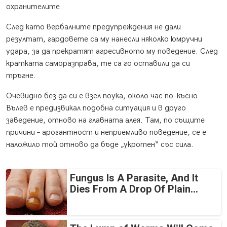
охранителите.
След като вербалните предупреждения не дали
резултат, гардовете са му нанесли няколко юмручни
удара, за да прекратят агресивното му поведение. След
кратката саморазправа, те са го оставили да си
тръгне.
Очевидно без да си е взел поука, около час по-късно
Вълев е предизвикал подобна ситуация и в друго
заведение, отново на главната алея. Там, по същите
причини – арогантност и неприемливо поведение, се е
наложило той отново да бъде „укротен“ със сила.
Fungus Is A Parasite, And It
Dies From A Drop Of Plain...