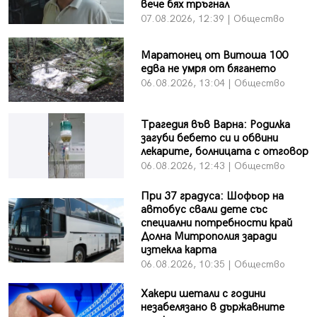
вече бях тръгнал
07.08.2026, 12:39 | Общество
Маратонец от Витоша 100
едва не умря от бягането
06.08.2026, 13:04 | Общество
Трагедия във Варна: Родилка
загуби бебето си и обвини
лекарите, болницата с отговор
06.08.2026, 12:43 | Общество
При 37 градуса: Шофьор на
автобус свали дете със
специални потребности край
Долна Митрополия заради
изтекла карта
06.08.2026, 10:35 | Общество
Хакери шетали с години
незабелязано в държавните