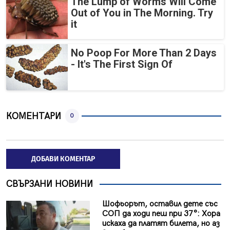
The Lump of Worms Will Come
Out of You in The Morning. Try
it
No Poop For More Than 2 Days
- It's The First Sign Of
КОМЕНТАРИ
0
ДОБАВИ КОМЕНТАР
СВЪРЗАНИ НОВИНИ
Шофьорът, оставил дете със
СОП да ходи пеш при 37°: Хора
искаха да платят билета, но аз