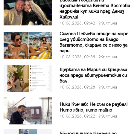
Бившият годеник на
изоставената Венета Костова
надрънка куп лъжи пред Дениз
Хайрула!
10.08.2026, 09:42 | Жълтини
Симона Пейчева отиде на море
след убийството на Владо
Загатото, скарала се с него за
пари
10.08.2026, 09:38 | Жълтини
Щерката на Мария си кръцнала
носа преди абитуриентския си
бал
10.08.2026, 09:28 | Жълтини
Ники Кънчев: Не съм се развел!
Нито явно, нито тайно
10.08.2026, 09:22 | Жълтини
55-годишната Камелия по