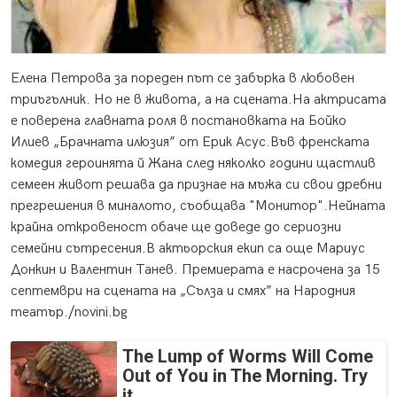
Елена Петрова за пореден път се забърка в любовен
триъгълник. Но не в живота, а на сцената.
На актрисата
е поверена главната роля в постановката на Бойко
Илиев „Брачната илюзия” от Ерик Асус.Във френската
комедия героинята й Жана след няколко години щастлив
семеен живот решава да признае на мъжа си свои дребни
прегрешения в миналото, съобщава "Монитор".Нейната
крайна откровеност обаче ще доведе до сериозни
семейни сътресения.В актьорския екип са още Мариус
Донкин и Валентин Танев. Премиерата е насрочена за 15
септември на сцената на „Сълза и смях” на Народния
театър./novini.bg
The Lump of Worms Will Come
Out of You in The Morning. Try
it