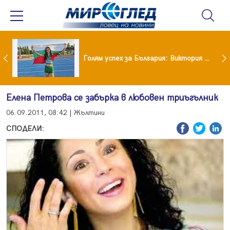
Когато всичко те дразни: тези трикове променят настроението за минути
Голям успех за България: Виктория Ангелова грабна световна титла в тройния скок
Елена Петрова се забърка в любовен триъгълник
06.09.2011, 08:42 | Жълтини
СПОДЕЛИ: