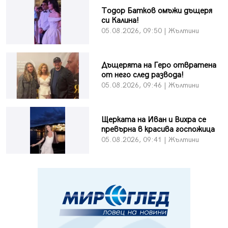
Тодор Батков омъжи дъщеря
си Калина!
05.08.2026, 09:50 | Жълтини
Дъщерята на Геро отвратена
от него след развода!
05.08.2026, 09:46 | Жълтини
Щерката на Иван и Вихра се
превърна в красива госпожица
05.08.2026, 09:41 | Жълтини