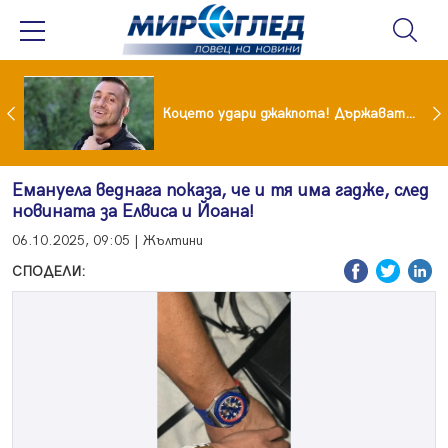
преди бурята! Защо Саня Армутлиева продължава да мълчи за раздялата с Дара?
Коцето удари джакпота! Държавата му плаща 95 000 евро
Емануела веднага показа, че и тя има гадже, след
новината за Елвиса и Йоана!
06.10.2025, 09:05 | Жълтини
СПОДЕЛИ: