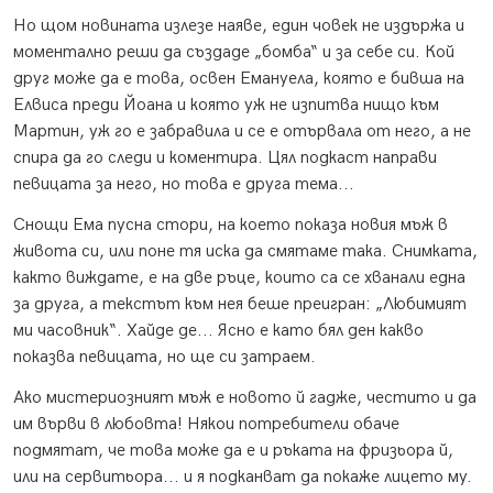
Но щом новината излезе наяве, един човек не издържа и
моментално реши да създаде „бомба“ и за себе си. Кой
друг може да е това, освен Емануела, която е бивша на
Елвиса преди Йоана и която уж не изпитва нищо към
Мартин, уж го е забравила и се е отървала от него, а не
спира да го следи и коментира. Цял подкаст направи
певицата за него, но това е друга тема...
Снощи Ема пусна стори, на което показа новия мъж в
живота си, или поне тя иска да смятаме така. Снимката,
както виждате, е на две ръце, които са се хванали една
за друга, а текстът към нея беше преигран: „Любимият
ми часовник“. Хайде де... Ясно е като бял ден какво
показва певицата, но ще си затраем.
Ако мистериозният мъж е новото й гадже, честито и да
им върви в любовта! Някои потребители обаче
подмятат, че това може да е и ръката на фризьора й,
или на сервитьора... и я подканват да покаже лицето му.