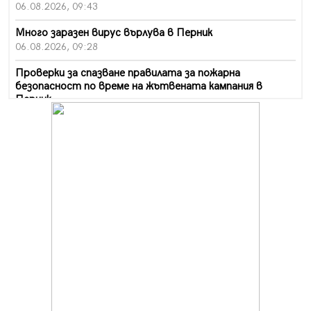
06.08.2026, 09:43
Много заразен вирус върлува в Перник
06.08.2026, 09:28
Проверки за спазване правилата за пожарна
безопасност по време на жътвената кампания в
Перник
06.08.2026, 07:51
Ето какви забавления ще има през август в Перник
06.08.2026, 00:48
Пернишки експерт за фишинг измамите:
Проверявайте съмнителните линкове в bezopasno.net
05.08.2026, 15:42
На 95 години почина Лиляна Десова
05.08.2026, 15:18
Радев: Работи се активно за запазването на
средствата по Плана за справедлив преход за
въглищните райони