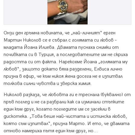
Онзи ден гръмна новината, че „най-личният“ ерген
Мартин Николов се е събрал с голямата си любов –
младата Йоана Илиева. Двамата пуснаха снимки от
почивката си в Турция, а последователите им не скриха
радостта си от факта. Нарекохме Йоана „голямата му
любов“, защото докато бяха разделени, Елвиса лично
призна в ефир, че към никоя жена досега не е изпитвал
толкова силни чувства и зверска химия.
Николов разказа, че любовта ги е треснала (буквално) от
пръв поглед и не са разбрали как са изминали стъпките
един към друг, когато погледите им се засекли в
дискотека. „Това беше най-чистата и истинска любов,
която съм изпитвал“, призна Марто. И ето, че двамата
отново намериха пътя един към друг, но...