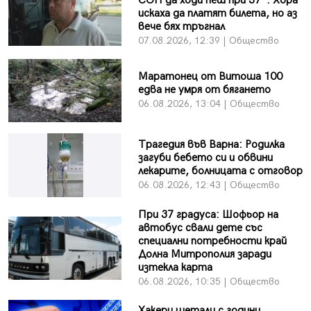
СОП да ходи пеш при 37°: Хора
искаха да платят билета, но аз
вече бях тръгнал
07.08.2026, 12:39 | Общество
Маратонец от Витоша 100
едва не умря от бягането
06.08.2026, 13:04 | Общество
Трагедия във Варна: Родилка
загуби бебето си и обвини
лекарите, болницата с отговор
06.08.2026, 12:43 | Общество
При 37 градуса: Шофьор на
автобус свали дете със
специални потребности край
Долна Митрополия заради
изтекла карта
06.08.2026, 10:35 | Общество
Хакери шетали с години