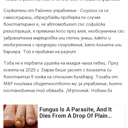
Служители от Районно управление - Созопол са се
самосезирали, образувайки проверка по случая.
Констатирано е, че автомобилът със софийска
регистрация, е преминал косо през алея, необозначена със
забранителна маркировка или пътни знаци, както и
необезпечена с предпазни съоръжения, като колчета или
бариера. Той е привикан на разпит.
Това не е първата изцепка на младия чалга певец. През
есента на 2025 г. Емрах беше заснет с колегета си
Константин в гонка на столичен булевард. Тогава от
МВР поискаха свидетелството му за управление, което
постановление той обжалва. /Източник: Новини бг
Fungus Is A Parasite, And It
Dies From A Drop Of Plain...