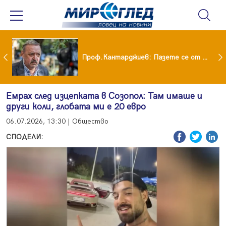
шия си мъж: Беше със 120-килограмова жена! Искаше бърза печалба...
Проф.Кантарджиев: Пазете се от комарите и полово предаваните инфекции
Емрах след изцепката в Созопол: Там имаше и
други коли, глобата ми е 20 евро
06.07.2026, 13:30 | Общество
СПОДЕЛИ: