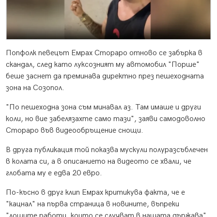
Попфолк певецът Емрах Стораро отново се забърка в
скандал, след като луксозният му автомобил "Порше"
беше заснет да преминава директно през пешеходната
зона на Созопол.
"По пешеходна зона съм минавал аз. Там имаше и други
коли, но вие забелязахте само тази", заяви самодоволно
Стораро във видеообръщение снощи.
В друга публикация той показва мускули полуразсъблечен
в колата си, а в описанието на видеото се хвали, че
глобата му е едва 20 евро.
По-късно в друг клип Емрах критикува факта, че е
"кацнал" на първа страница в новините, въпреки
"лошите работи, които се случват в нашата държава".