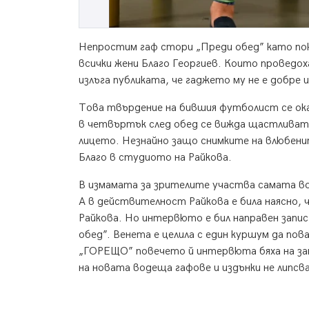
Непростим гаф стори „Преди обед” като пок
всички жени Благо Георгиев. Които проведох
излъга публиката, че гаджето му не е добре и
Това твърдение на бившия футболист се ок
в четвъртък след обед се вижда щастливата
лицето. Незнайно защо снимките на влюбенит
Благо в студиото на Райкова.
В измамата за зрителите участва самата во
А в действителност Райкова е била наясно, 
Райкова. Но интервюто е бил направен запис
обед”. Венета е целила с един куршум да пов
„ГОРЕЩО” повечето й интервюта бяха на запис
на новата водеща гафове и издънки не липс