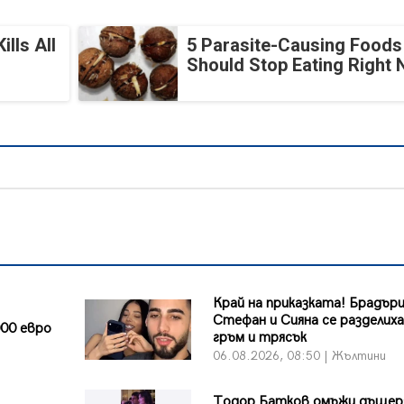
lls All
5 Parasite-Causing Foods
Should Stop Eating Right
Край на приказката! Брадър
Стефан и Сияна се разделиха
00 евро
гръм и трясък
и
06.08.2026, 08:50 | Жълтини
Тодор Батков омъжи дъщер