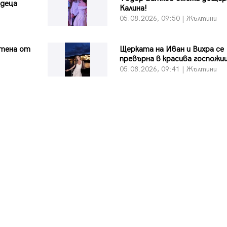
 деца
Калина!
и
05.08.2026, 09:50 | Жълтини
тена от
Щерката на Иван и Вихра се
превърна в красива госпожи
и
05.08.2026, 09:41 | Жълтини