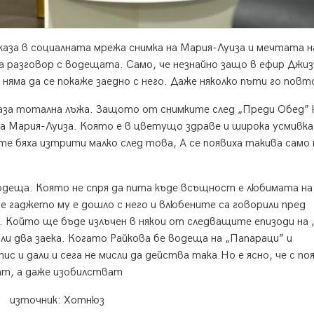
аза в социалната мрежа снимка на Мария-Луиза и мечтата н
а разговор с водещата. Само, че незнайно защо в ефир Джи
 няма да се покаже заедно с него. Даже няколко пъти го повт
аза тотална лъжа. Защото от снимките след „Преди Обед” 
 Мария-Луиза. Която е в цветущо здраве и широка усмивка
е бяха изтрити малко след това, А се появиха такива само 
деща. Която не спря да пита къде всъщност е любимата на 
че гаджето му е дошло с него и влюбените са говорили пред
. Който ще бъде излъчен в някои от следващите епизоди на
али два заека. Когато Райкова бе водеща на „Папараци” и
 и дали и сега не мисли да действа така.Но е ясно, че с п
ват, а даже изобилстват
източник: Хотнюз