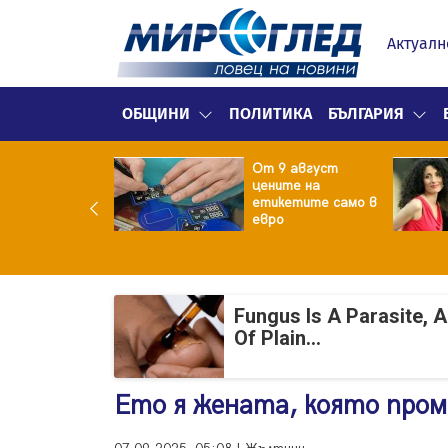
Актуалн
ОБЩИНИ
ПОЛИТИКА
БЪЛГАРИЯ
ект за
От 9 август
раждане на 13-
цените на
жна
етикетите само в
гаджамия"
евро
гневи жителите
Лондон
Fungus Is A Parasite, 
Of Plain...
Ето я жената, която пром