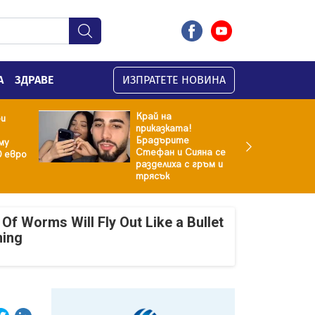
А
ЗДРАВЕ
ИЗПРАТЕТЕ НОВИНА
Край на
ри
приказката!
Брадърите
му
Стефан и Сияна се
0 евро
разделиха с гръм и
трясък
Of Worms Will Fly Out Like a Bullet
ning