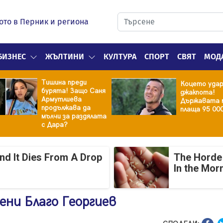
ото в Перник и региона
БИЗНЕС
ЖЪЛТИНИ
КУЛТУРА
СПОРТ
СВЯТ
МОД
Тишина преди
Коцето уда
бурята! Защо Саня
джакпота!
Армутлиева
Държавата 
продължава да
плаща 95 00
мълчи за раздялата
с Дара?
And It Dies From A Drop
The Horde 
In the Mor
ени Благо Георгиев