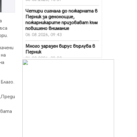
Четири сигнала до пожарната в
Перник за денонощие,
а
пожарникарите призовават към
зъса
повишено внимание
06.08.2026, 09:43
ори.
Много заразен вирус върлува в
качени
Перник
 на
06.08.2026, 09:28
на
Проверки за спазване правилата
за пожарна безопасност по
време на жътвената кампания в
Благо.
Перник
06.08.2026, 07:51
 „Преди
Ето какви забавления ще има
през август в Перник
оявата
06.08.2026, 00:48
Пернишки експерт за фишинг
измамите: Проверявайте