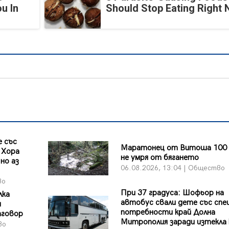
u In
Should Stop Eating Right
 със
Маратонец от Витоша 100 
 Хора
не умря от бягането
но аз
06.08.2026, 13:04 | Общество
во
При 37 градуса: Шофьор на
лка
автобус свали дете със спе
и
потребности край Долна
тговор
Митрополия заради изтекла
во