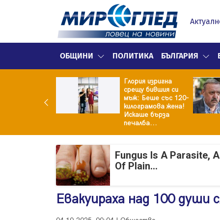
Актуалн
ОБЩИНИ
ПОЛИТИКА
БЪЛГАРИЯ
Глория изригна
ия и майка си
срещу бившия си
троиха къща от
мъж: Беше със 120-
0 стъклени
килограмова жена!
илки
Искаше бърза
печалба...
Fungus Is A Parasite, 
Of Plain...
Евакуираха над 100 души с