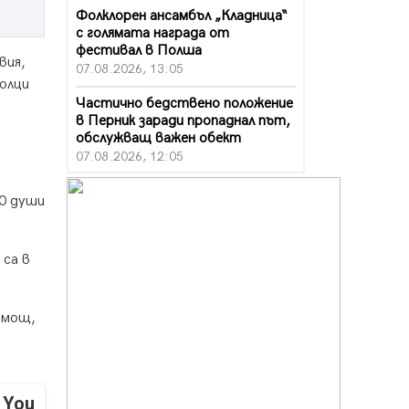
Фолклорен ансамбъл „Кладница“
с голямата награда от
фестивал в Полша
вия,
07.08.2026, 13:05
волци
Частично бедствено положение
в Перник заради пропаднал път,
обслужващ важен обект
07.08.2026, 12:05
Да отговорим на жегите с филм
10 души
под звездите днес и утре
07.08.2026, 10:21
 са в
Първите крачки в помощ на
пенсионерите в Перник, вече са
факт
07.08.2026, 09:18
омощ,
Пак ограничават камионите по
магистралите в петък и неделя.
Ето обходните маршрути
 You
07.08.2026, 07:55