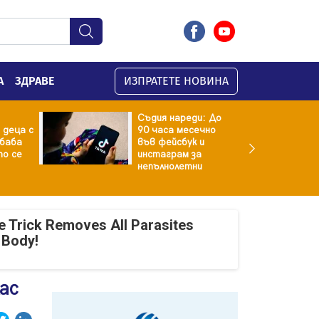
А
ЗДРАВЕ
ИЗПРАТЕТЕ НОВИНА
Съдия нареди: До
 деца с
90 часа месечно
баба
във фейсбук и
то се
инстаграм за
непълнолетни
e Trick Removes All Parasites
 Body!
ас