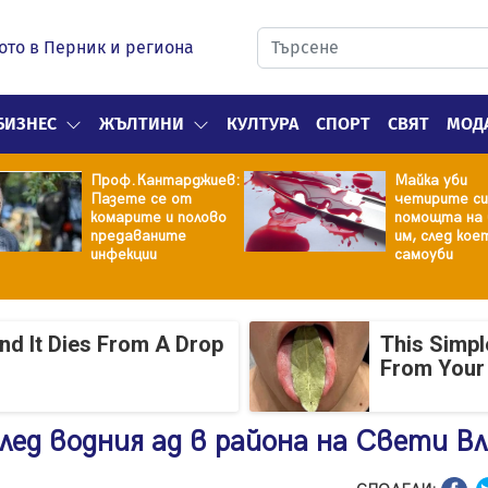
ото в Перник и региона
БИЗНЕС
ЖЪЛТИНИ
КУЛТУРА
СПОРТ
СВЯТ
МОД
Проф.Кантарджиев:
Майка уби
Пазете се от
четирите си
комарите и полово
помощта на 
предаваните
им, след кое
инфекции
самоуби
And It Dies From A Drop
This Simpl
From Your
лед водния ад в района на Свети Вл