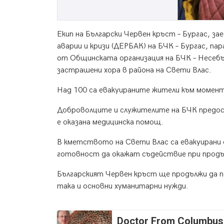
Екип на Български Червен кръст – Бургас, за
аварии и кризи (ДЕРБАК) на БЧК – Бургас, па
от Общинската организация на БЧК – Несебъ
застрашени хора в района на Свети Влас.
Над 100 са евакуираните жители към момент
Доброволците и служителите на БЧК предост
е оказана медицинска помощ.
В кметството на Свети Влас са евакуирани о
готовност да окажат съдействие при прод
Българският Червен кръст ще продължи да п
така и основни хуманитарни нужди.
Doctor From Columbus