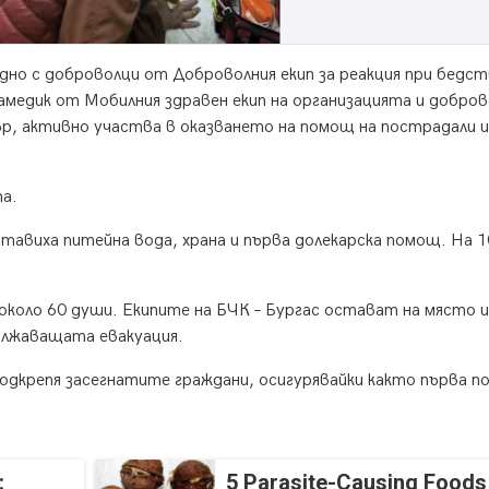
едно с доброволци от Доброволния екип за реакция при бедст
рамедик от Мобилния здравен екип на организацията и добро
р, активно участва в оказването на помощ на пострадали и
а.
авиха питейна вода, храна и първа долекарска помощ. На 
коло 60 души. Екипите на БЧК – Бургас остават на място и
ължаващата евакуация.
одкрепя засегнатите граждани, осигурявайки както първа п
:
5 Parasite-Causing Foods