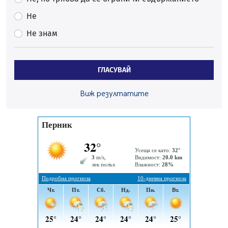
По-малко тежки катастрофи в Пернишко от
Не
началото на годината
Не знам
05.08.2026, 09:30
Здравният министър Катя Ивкова и депутата от
Перник Мартин Жлябинков обходиха здравни
ГЛАСУВАЙ
заведения в Перник
05.08.2026, 09:06
Виж резултатите
Извънредният и пълномощен посланик на Иран на
посещение в музея в Перник
05.08.2026, 09:02
Млади мъже от Перник в инициатива „Перник
подкрепя своите пенсионери“
05.08.2026, 08:57
5 случая на хепатит от началото на юли до сега в
Перник
05.08.2026, 00:32