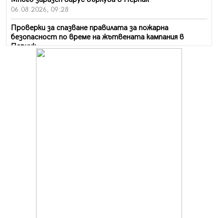
06.08.2026, 09:28
Проверки за спазване правилата за пожарна
безопасност по време на жътвената кампания в
Перник
06.08.2026, 07:51
Ето какви забавления ще има през август в Перник
06.08.2026, 00:48
Пернишки експерт за фишинг измамите:
Проверявайте съмнителните линкове в bezopasno.net
05.08.2026, 15:42
На 95 години почина Лиляна Десова
05.08.2026, 15:18
Радев: Работи се активно за запазването на
средствата по Плана за справедлив преход за
въглищните райони
05.08.2026, 14:57
Звезди от световна сцена в Перник ще пеят на