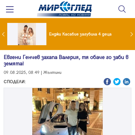
Край на приказката! Брадърите Стефан и Сияна се разделиха с гръм и трясък
Енджи Касабие загубила 4 деца
Евгени Генчев захапа Валерия, тя обаче го заби в
земята!
09.08.2025, 08:49 | Жълтини
СПОДЕЛИ: