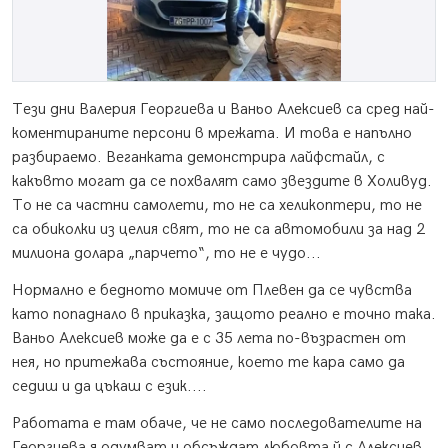
Тези дни Валерия Георгиева и Ваньо Алексиев са сред най-
коментираните персони в мрежата. И това е напълно
разбираемо. Веганката демонстрира лайфстайл, с
какъвто могат да се похвалят само звездите в Холивуд.
То не са частни самолети, то не са хеликоптери, то не
са обиколки из целия свят, то не са автомобили за над 2
милиона долара „парчето“, то не е чудо...
Нормално е бедното момиче от Плевен да се чувства
като попаднало в приказка, защото реално е точно така.
Ваньо Алексиев може да е с 35 лета по-възрастен от
нея, но притежава състояние, което те кара само да
седиш и да цъкаш с език....
Работата е там обаче, че не само последователите на
Георгиева я одумват и обсъждат любовта й с Алексиев,