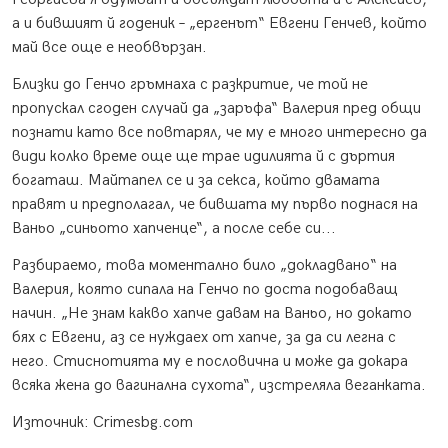
а и бившият й годеник – „ергенът“ Евгени Генчев, който
май все още е необвързан.
Близки до Генчо гръмнаха с разкритие, че той не
пропускал сгоден случай да „заръфа“ Валерия пред общи
познати като все повтарял, че му е много интересно да
види колко време още ще трае идилията й с дъртия
богаташ. Майтапел се и за секса, който двамата
правят и предполагал, че бившата му първо поднася на
Ваньо „синьото хапченце“, а после себе си...
Разбираемо, това моментално било „докладвано“ на
Валерия, която сипала на Генчо по доста подобаващ
начин. „Не знам какво хапче давам на Ваньо, но докато
бях с Евгени, аз се нуждаех от хапче, за да си легна с
него. Стиснотията му е пословична и може да докара
всяка жена до вагинална сухота“, изстреляла веганката.
Източник: Crimesbg.com