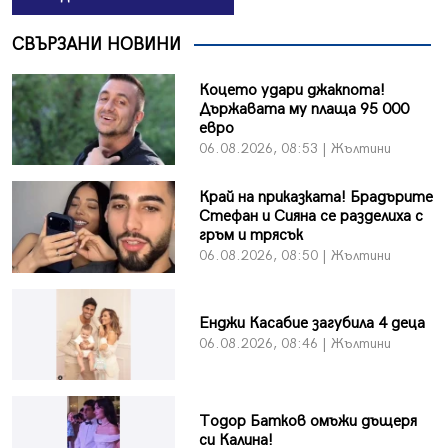
СВЪРЗАНИ НОВИНИ
Коцето удари джакпота!
Държавата му плаща 95 000
евро
06.08.2026, 08:53 | Жълтини
Край на приказката! Брадърите
Стефан и Сияна се разделиха с
гръм и трясък
06.08.2026, 08:50 | Жълтини
Енджи Касабие загубила 4 деца
06.08.2026, 08:46 | Жълтини
Тодор Батков омъжи дъщеря
си Калина!