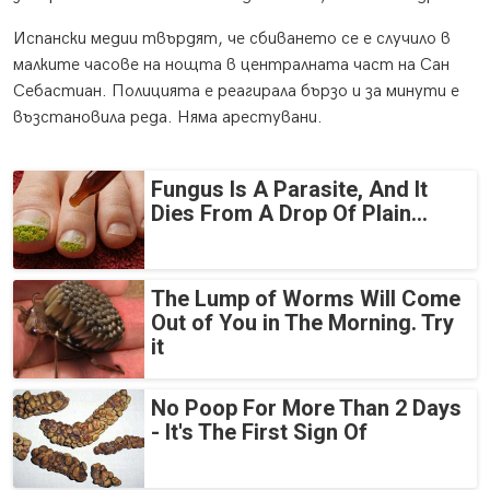
Испански медии твърдят, че сбиването се е случило в
малките часове на нощта в централната част на Сан
Себастиан. Полицията е реагирала бързо и за минути е
възстановила реда. Няма арестувани.
Fungus Is A Parasite, And It
Dies From A Drop Of Plain...
The Lump of Worms Will Come
Out of You in The Morning. Try
it
No Poop For More Than 2 Days
- It's The First Sign Of