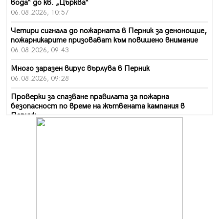
вода“ до кв. „Църква“
06.08.2026, 10:57
Четири сигнала до пожарната в Перник за денонощие,
пожарникарите призовават към повишено внимание
06.08.2026, 09:43
Много заразен вирус върлува в Перник
06.08.2026, 09:28
Проверки за спазване правилата за пожарна
безопасност по време на жътвената кампания в
Перник
06.08.2026, 07:51
Ето какви забавления ще има през август в Перник
06.08.2026, 00:48
Пернишки експерт за фишинг измамите:
Проверявайте съмнителните линкове в bezopasno.net
05.08.2026, 15:42
На 95 години почина Лиляна Десова