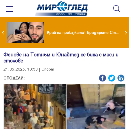
Коцето удари джакпота! Държавата му плаща 95 000 евро
Край на приказката! Брадърите Стефан и Сияна се разделиха с гръм и трясък
Фенове на Тотнъм и Юнайтед се биха с маси и
столове
21.05.2025, 10:53 | Спорт
СПОДЕЛИ: