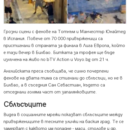
Грозни сцени с фенове на Тотнъм и Манчестър Юнайтед
в Испания. Повече от 70 000 привърженици са
пристигнали в страната за финала в Лига Европа, който
е тази вечер в Билбао. Битката за трофея ще бъде
излъчена на живо по bTV Action и Voyo.bg oт 21 ч.
Английската преса съобщава, че силно почерпени
фенове на двата тима са стигнали до сблъсъци, но не в
Билбао, а в съседния Сан Себастиан, където са
отседнали голяма част от запалянковците.
Сблъсъците
Видеа в социалните мрежи показват сблъсъците между
привържениците в тесните улички на баския град. Те се
замерват с каквото им попадне - маси, столове и др.