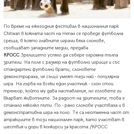
По време на ежегодния фестивал в националния парк
Chitwan в южната част на Непал се проведе футболна
среща, в която главните играчи бяха слонове,
съобщават западните медии, предава
КРОСС
.
Зрелището успяло да събере огромна тълпа
зрители. На поле с размер на футболно игрище и със
стандартни футболни врати, слоновете
демонстрираха, че също умеят тази най - популярна
игра. На гърба на всеки един участник - слон стои
треньор, който му дава наставления, но головете ги
вкарват животните. За радост на зрителите, това е
станало няколко пъти. По - рано слонове участваха и в
демонстративна игра на поло. Те са неотменна част от
атракциите в този национален парк, като участват в
шествия и дори в конкурси за красота./КРОСС