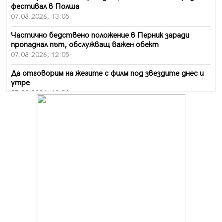
фестивал в Полша
07.08.2026, 13:05
Частично бедствено положение в Перник заради
пропаднал път, обслужващ важен обект
07.08.2026, 12:05
Да отговорим на жегите с филм под звездите днес и
утре
07.08.2026, 10:21
Първите крачки в помощ на пенсионерите в Перник,
вече са факт
07.08.2026, 09:18
Пак ограничават камионите по магистралите в петък
и неделя. Ето обходните маршрути
07.08.2026, 07:55
Ето какво вдъхнови Здравка Евтимова за новата ѝ
книга
07.08.2026, 00:11