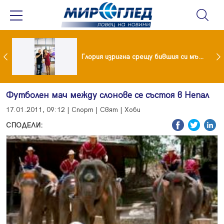
 и майка си построиха къща от 8000 стъклени бутилки
Глория изригна срещу бившия си мъж: Беше със 120-килограмова жена! Искаше бърза печалба...
Футболен мач между слонове се състоя в Непал
17.01.2011, 09:12 | Спорт | Свят | Хоби
СПОДЕЛИ: