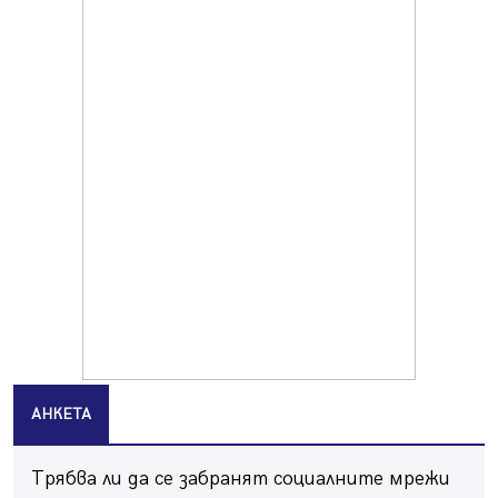
Продължава изграждането на нови паркоместа в
Перник
06.08.2026, 11:22
Върви почистване на главен път от квартал „Бела
вода“ до кв. „Църква“
06.08.2026, 10:57
Четири сигнала до пожарната в Перник за денонощие,
пожарникарите призовават към повишено внимание
06.08.2026, 09:43
Много заразен вирус върлува в Перник
06.08.2026, 09:28
Проверки за спазване правилата за пожарна
безопасност по време на жътвената кампания в
Перник
06.08.2026, 07:51
АНКЕТА
Ето какви забавления ще има през август в Перник
06.08.2026, 00:48
Трябва ли да се забранят социалните мрежи