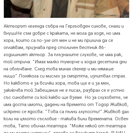
Актьорът легенда събра на Гергьовден синове, снахи и
внуци
Не съм добре с краката, не мога да ходя, но има
хора, които са по-зле от мен и не ми прилича да се
оплаквам, признава пред столичен вестник 86-
годишният актьор. За плъзналите слухове, че има рак,
той отрича: "Имах малко туморче и ходих десетина дни
на облъчване. След това минах скенер и ми нямаше
нищо".Понякога си мислел за смъртта, изпитвал страх.
Но каквото е за всички хора, това ще е и за мен,
заключва той.Завещание не е писал, разбрал се е устно
със синовете си кой какво ще вземе. Но за слуховете, че
има доста имоти, дадени на времето от Тодор Живков,
искрено се ядосва: "Това са пълни глупости!".Живков дал
коли на цялото съсловие - такива били времената. Освен
това, Тато обичал театъра. "Може някой от театъра