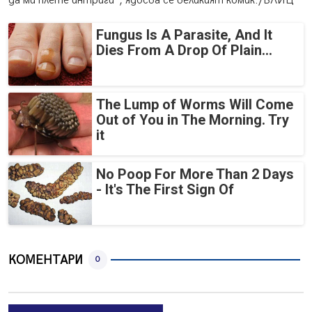
да ми плете интриги", ядосва се великият комик./БЛИЦ
Fungus Is A Parasite, And It
Dies From A Drop Of Plain...
The Lump of Worms Will Come
Out of You in The Morning. Try
it
No Poop For More Than 2 Days
- It's The First Sign Of
КОМЕНТАРИ
0