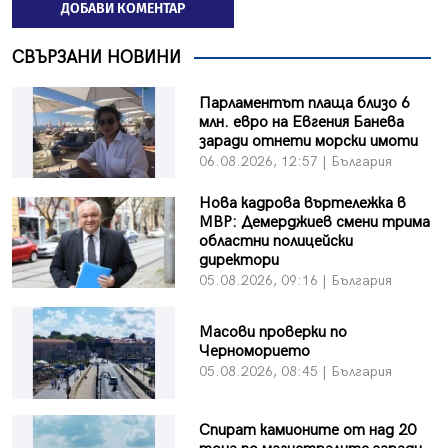
ДОБАВИ КОМЕНТАР
СВЪРЗАНИ НОВИНИ
Парламентът плаща близо 6
млн. евро на Евгения Банева
заради отнети морски имоти
06.08.2026, 12:57 | България
Нова кадрова въртележка в
МВР: Демерджиев смени трима
областни полицейски
директори
05.08.2026, 09:16 | България
Масови проверки по
Черноморието
05.08.2026, 08:45 | България
Спират камионите от над 20