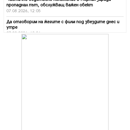
пропаднал път, обслужващ важен обект
07.08.2026, 12:05
Да отговорим на жегите с филм под звездите днес и
утре
07.08.2026, 10:21
Първите крачки в помощ на пенсионерите в Перник,
вече са факт
07.08.2026, 09:18
Пак ограничават камионите по магистралите в петък
и неделя. Ето обходните маршрути
07.08.2026, 07:55
Ето какво вдъхнови Здравка Евтимова за новата ѝ
книга
07.08.2026, 00:11
Продължава изграждането на нови паркоместа в
Перник
06.08.2026, 11:22