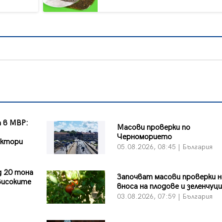
 в МВР:
Масови проверки по
Черноморието
ектори
05.08.2026, 08:45 | България
я
д 20 тона
Започват масови проверки н
високите
вноса на плодове и зеленчуци
03.08.2026, 07:59 | България
я