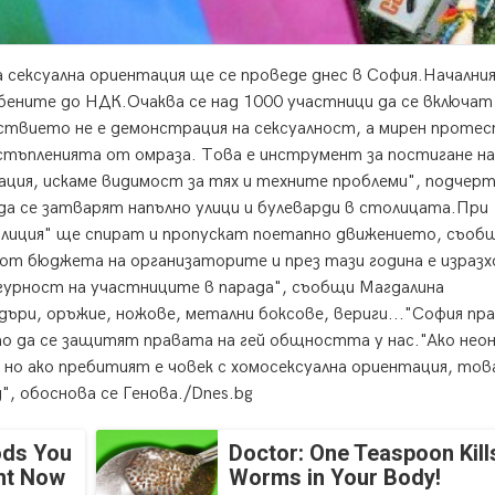
а сексуална ориентация ще се проведе днес в София.
Начални
юбените до НДК.Очаква се над 1000 участници да се включат
ствието не е демонстрация на сексуалност, а мирен проте
тъпленията от омраза. Това е инструмент за постигане на
тация, искаме видимост за тях и техните проблеми", подчер
да се затварят напълно улици и булеварди в столицата.При
лиция" ще спират и пропускат поетапно движението, съоб
т бюджета на организаторите и през тази година е изразх
игурност на участниците в парада", съобщи Магдалина
дъри, оръжие, ножове, метални боксове, вериги..."София пр
ито да се защитят правата на гей общността у нас."Ако нео
 но ако пребитият е човек с хомосексуална ориентация, тов
", обоснова се Генова./Dnes.bg
ods You
Doctor: One Teaspoon Kills
ght Now
Worms in Your Body!