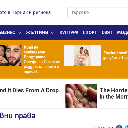
ото в Перник и региона
БИЗНЕС
ЖЪЛТИНИ
КУЛТУРА
СПОРТ
СВЯТ
МОД
Край на
приказката!
Енджи Касаб
Брадърите
загубила 4 д
Стефан и Сияна се
разделиха с гръм и
трясък
And It Dies From A Drop
The Horde 
In the Mor
вни права