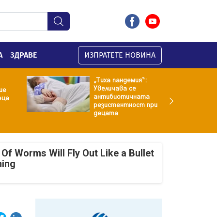
А
ЗДРАВЕ
ИЗПРАТЕТЕ НОВИНА
„Тиха пандемия“:
Увеличава се
ие
антибиотичната
еца
резистентност при
децата
Of Worms Will Fly Out Like a Bullet
ning