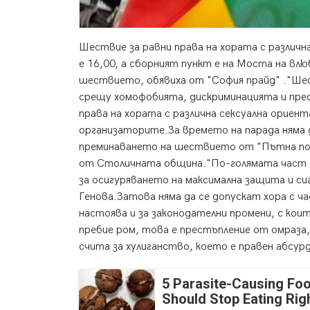
Шествие за равни права на хората с различн
е 16,00, а сборният пункт е на Моста на вл
шествието, обявиха от "София прайд" ."Ше
срещу хомофобията, дискриминацията и прес
права на хората с различна сексуална ориен
организаторите.За времето на парада няма 
преминаването на шествието от "Пътна по
от Столичната община."По-голямата част о
за осигуряването на максимална защита и с
Генова.Затова няма да се допускат хора с ча
настоява и за законодателни промени, с ко
пребие ром, това е престъпление от омраза,
счита за хулиганство, което е правен абсурд
5 Parasite-Causing Fo
Should Stop Eating Ri