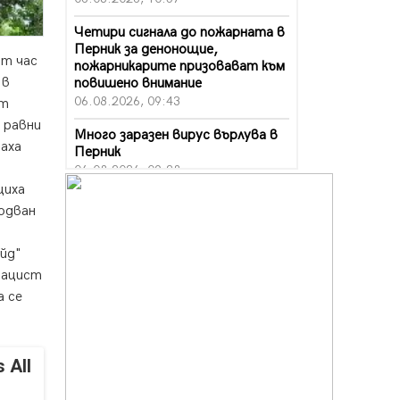
Четири сигнала до пожарната в
Перник за денонощие,
ят час
пожарникарите призовават към
 в
повишено внимание
06.08.2026, 09:43
ст
 равни
Много заразен вирус върлува в
таха
Перник
06.08.2026, 09:28
щиха
Проверки за спазване правилата
одван
за пожарна безопасност по
време на жътвената кампания в
айд"
Перник
06.08.2026, 07:51
нацист
а се
Ето какви забавления ще има
през август в Перник
06.08.2026, 00:48
 All
Пернишки експерт за фишинг
измамите: Проверявайте