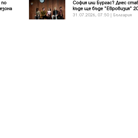
 по
София или Бургас? Днес ста
езона
къде ще бъде "Евровизия" 2
я
31.07.2026, 07:50 | България