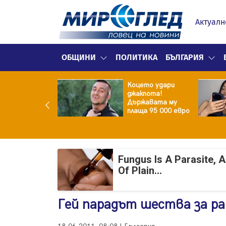
Актуалн
ОБЩИНИ
ПОЛИТИКА
БЪЛГАРИЯ
ина преди
Коцето удари
ята! Защо Саня
джакпота!
утлиева
Държавата му
дължава да
плаща 95 000 евро
чи за раздялата
ара?
Fungus Is A Parasite, 
Of Plain...
Гей парадът шества за ра