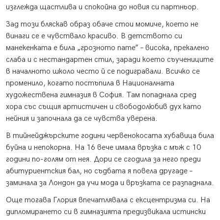
изглежда щастлива и спокойна до новия си партньор.
Зад този бляскав образ обаче стои момиче, което не
винаги се е чувствало красиво. В детството си
манекенката е била „грозното пате” – висока, прекалено
слаба и с нестандартен стил, заради което съучениците
в началното школо често й се подигравали. Всичко се
променило, когато постъпила в Националната
художествена гимназия в София. Там попаднала сред
хора със същия артистичен и свободолюбив дух като
нейния и започнала да се чувства уверена.
В тийнейджърските години червенокосата хубавица била
буйна и непокорна. На 16 вече имала връзка с мъж с 10
години по-голям от нея. Дори се сгодила за него преди
абитуриентския бал, но съдбата я повела другаде –
заминала за Лондон да учи мода и връзката се разпаднала.
Още тогава Глория впечатлявала с ексцентризма си. На
дипломирането си в гимназията предизвикала истински