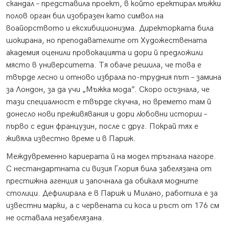
скандал – представила проект, в който еректирал мъжки
полов орган бил изобразен като символ на
воайорството и ексхибиционизма. Директорката била
шокирана, но преподавателите от Художествената
академия оценили провокацията и дори й предложили
място в университета. Тя обаче решила, че това е
твърде лесно и отново избрала по-трудния път – замина
за Лондон, за да учи „Мъжка мода”. Скоро осъзнала, че
тази специалност е твърде скучна, но времето там й
донесло нови преживявания и дори любовни истории –
първо с един французин, после с друг. Покрай тях е
живяла известно време и в Париж.
Междувременно кариерата й на модел тръгнала нагоре.
С нестандартната си визия Глория била забелязана от
престижна агенция и започнала да обикаля модните
столици. Дефилирала е в Париж и Милано, работила е за
известни марки, а с червената си коса и ръст от 176 см
не оставала незабелязана.