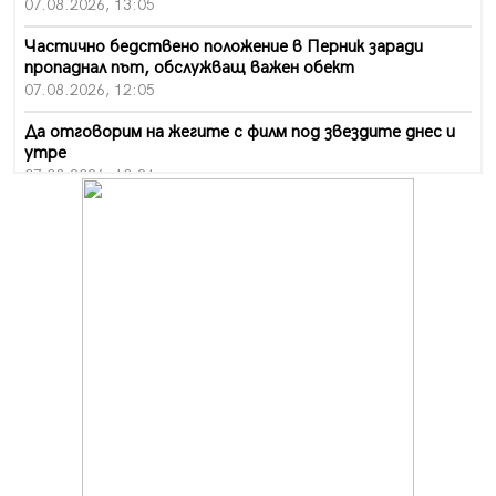
07.08.2026, 13:05
Частично бедствено положение в Перник заради
пропаднал път, обслужващ важен обект
07.08.2026, 12:05
Да отговорим на жегите с филм под звездите днес и
утре
07.08.2026, 10:21
Първите крачки в помощ на пенсионерите в Перник,
вече са факт
07.08.2026, 09:18
Пак ограничават камионите по магистралите в петък
и неделя. Ето обходните маршрути
07.08.2026, 07:55
Ето какво вдъхнови Здравка Евтимова за новата ѝ
книга
07.08.2026, 00:11
Продължава изграждането на нови паркоместа в
Перник