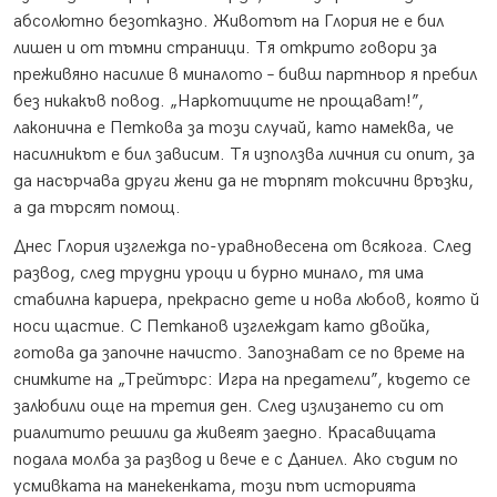
абсолютно безотказно. Животът на Глория не е бил
лишен и от тъмни страници. Тя открито говори за
преживяно насилие в миналото – бивш партньор я пребил
без никакъв повод. „Наркотиците не прощават!”,
лаконична е Петкова за този случай, като намеква, че
насилникът е бил зависим. Тя използва личния си опит, за
да насърчава други жени да не търпят токсични връзки,
а да търсят помощ.
Днес Глория изглежда по-уравновесена от всякога. След
развод, след трудни уроци и бурно минало, тя има
стабилна кариера, прекрасно дете и нова любов, която й
носи щастие. С Петканов изглеждат като двойка,
готова да започне начисто. Запознават се по време на
снимките на „Трейтърс: Игра на предатели”, където се
залюбили още на третия ден. След излизането си от
риалитито решили да живеят заедно. Красавицата
подала молба за развод и вече е с Даниел. Ако съдим по
усмивката на манекенката, този път историята