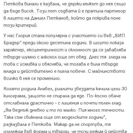
Петкова винаги е казвала, че държи мъжът до нея също
да бъде висок. Този път съдбата й е пратила партньор
в лицето на Даниел Петканов, който да покрива поне
този критерий.
У нас Глория стана популярна с участието си във „ВИП
Брадър” преди около десетина години. В шоуто показа
характер, ексцентричност и склонност да се забавлява
твърде шумно с алкохол още от обяд. Днес тя гледа на
това с усмивка и обяснява, че тогава е била твърде
млада и действително е пиела повече. С майчинството
всичко в нея се променило.
Когато родила Анабел, риалити звездата качила цели 30
килограма, защото не спирала да яде. По-късно обаче
отслабнала драстично – с лишения и почти пълен глад.
„Ям веднъж дневно и то по малко. Пия много течности.
Така съм свикнала още от моделските години”,
разказвала е Петкова. Макар да не спортува, тя
изглежда във форма и твърди, че този режим й действа