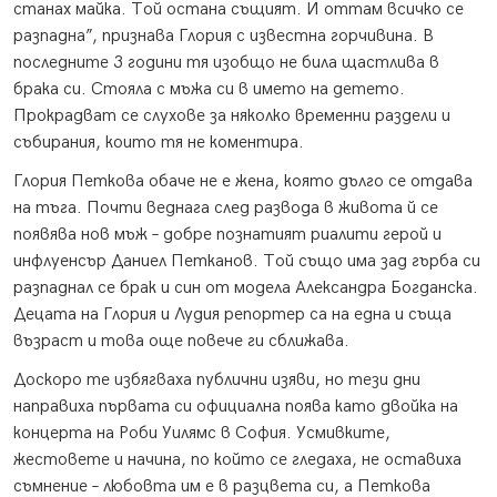
станах майка. Той остана същият. И оттам всичко се
разпадна”, признава Глория с известна горчивина. В
последните 3 години тя изобщо не била щастлива в
брака си. Стояла с мъжа си в името на детето.
Прокрадват се слухове за няколко временни раздели и
събирания, които тя не коментира.
Глория Петкова обаче не е жена, която дълго се отдава
на тъга. Почти веднага след развода в живота й се
появява нов мъж – добре познатият риалити герой и
инфлуенсър Даниел Петканов. Той също има зад гърба си
разпаднал се брак и син от модела Александра Богданска.
Децата на Глория и Лудия репортер са на една и съща
възраст и това още повече ги сближава.
Доскоро те избягваха публични изяви, но тези дни
направиха първата си официална поява като двойка на
концерта на Роби Уилямс в София. Усмивките,
жестовете и начина, по който се гледаха, не оставиха
съмнение – любовта им е в разцвета си, а Петкова