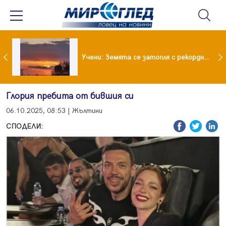
Испания предаде на Германия 70-годишен заподозрян за банков обир
Учени: Земята се затопля с рекордни темпове
Глория пребита от бившия си
06.10.2025, 08:53 | Жълтини
СПОДЕЛИ: