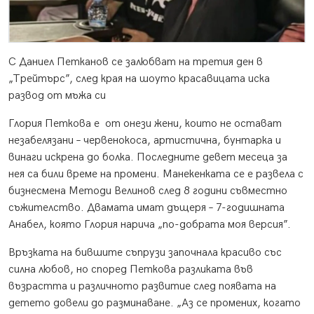
С Даниел Петканов се залюбват на третия ден в
„Трейтърс”, след края на шоуто красавицата иска
развод от мъжа си
Глория Петкова е от онези жени, които не остават
незабелязани – червенокоса, артистична, бунтарка и
винаги искрена до болка. Последните девет месеца за
нея са били време на промени. Манекенката се е развела с
бизнесмена Методи Велинов след 8 години съвместно
съжителство. Двамата имат дъщеря – 7-годишната
Анабел, която Глория нарича „по-добрата моя версия”.
Връзката на бившите съпрузи започнала красиво със
силна любов, но според Петкова разликата във
възрастта и различното развитие след появата на
детето довели до разминаване. „Аз се промених, когато