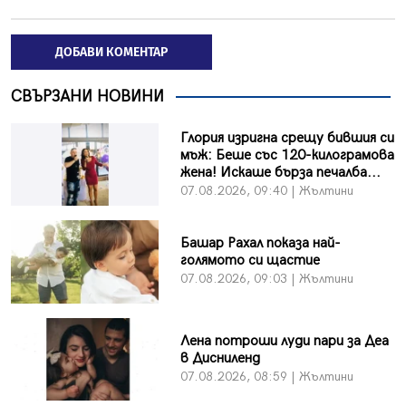
ДОБАВИ КОМЕНТАР
СВЪРЗАНИ НОВИНИ
Глория изригна срещу бившия си
мъж: Беше със 120-килограмова
жена! Искаше бърза печалба...
07.08.2026, 09:40 | Жълтини
Башар Рахал показа най-
голямото си щастие
07.08.2026, 09:03 | Жълтини
Лена потроши луди пари за Деа
в Дисниленд
07.08.2026, 08:59 | Жълтини