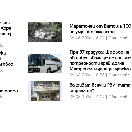
 със
Маратонец от Витоша 100 
 Хора
не умря от бягането
но аз
06.08.2026, 13:04 | Общество
во
При 37 градуса: Шофьор на
лка
автобус свали дете със спе
и
потребности край Долна
тговор
Митрополия заради изтекла
во
06.08.2026, 10:35 | Общество
Закриват всички РЗИ-тата 
те мрежи
страната?
во
05.08.2026, 14:09 | Общество