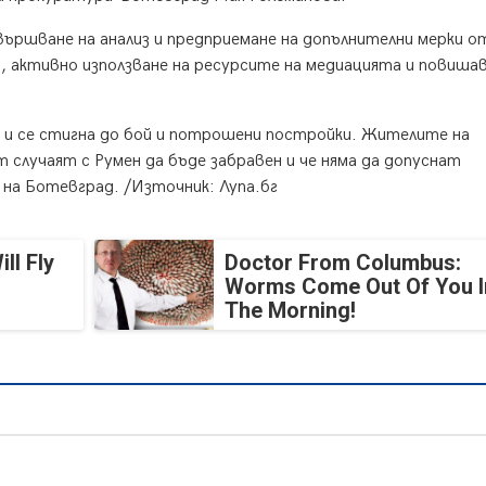
ършване на анализ и предприемане на допълнителни мерки о
 активно използване на ресурсите на медиацията и повишав
 и се стигна до бой и потрошени постройки. Жителите на
т случаят с Румен да бъде забравен и че няма да допуснат
на Ботевград. /Източник: Лупа.бг
ll Fly
Doctor From Columbus:
Worms Come Out Of You I
The Morning!