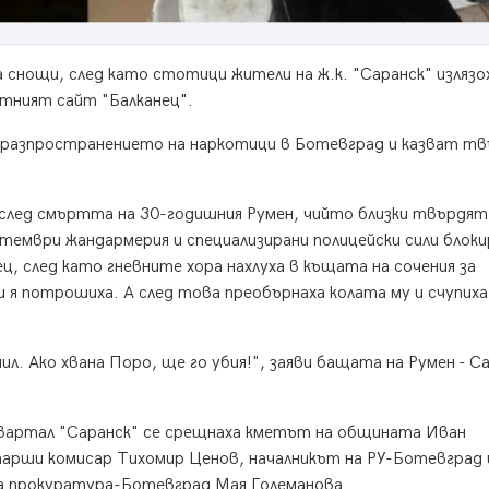
снощи, след като стотици жители на ж.к. "Саранск" излязо
тният сайт "Балканец".
е разпространението на наркотици в Ботевград и казват т
 след смъртта на 30-годишния Румен, чийто близки твърдят
птември жандармерия и специализирани полицейски сили блоки
, след като гневните хора нахлуха в къщата на сочения за
 я потрошиха. А след това преобърнаха колата му и счупиха
чил. Ако хвана Поро, ще го убия!", заяви бащата на Румен - 
 квартал "Саранск" се срещнаха кметът на общината Иван
рши комисар Тихомир Ценов, началникът на РУ-Ботевград
а прокуратура-Ботевград Мая Големанова.