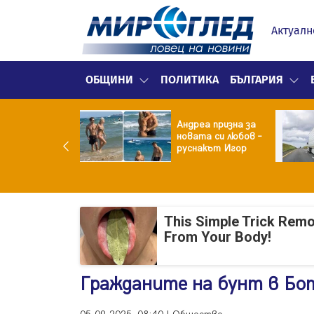
Актуалн
ОБЩИНИ
ПОЛИТИКА
БЪЛГАРИЯ
ма вместо
Андреа призна за
тие: Звезда от
новата си любов –
тковци" е в
руснакът Игор
ница с
окорискова
менност
This Simple Trick Remo
From Your Body!
Гражданите на бунт в Бо