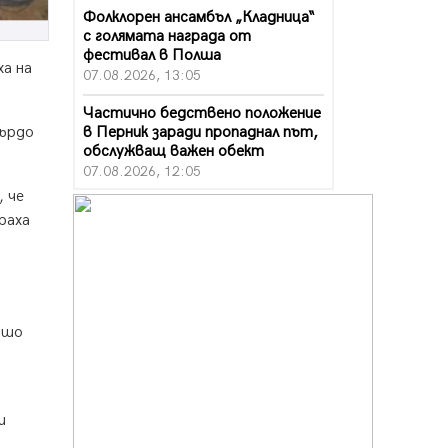
Фолклорен ансамбъл „Кладница“
с голямата награда от
фестивал в Полша
ха на
07.08.2026, 13:05
Частично бедствено положение
в Перник заради пропаднал път,
върдо
обслужващ важен обект
07.08.2026, 12:05
, че
Да отговорим на жегите с филм
раха
под звездите днес и утре
07.08.2026, 10:21
Първите крачки в помощ на
пенсионерите в Перник, вече са
факт
Сашо
07.08.2026, 09:18
Пак ограничават камионите по
магистралите в петък и неделя.
Ето обходните маршрути
 и
07.08.2026, 07:55