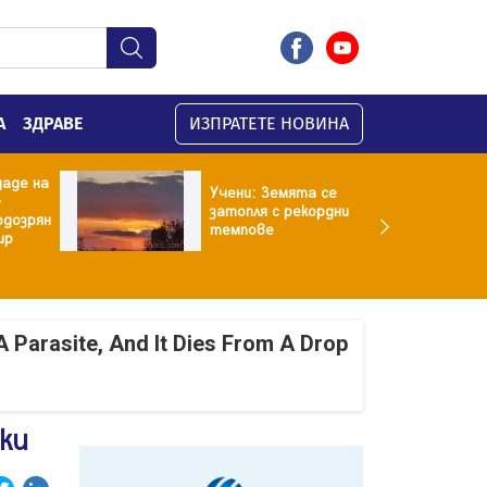
А
ЗДРАВЕ
ИЗПРАТЕТЕ НОВИНА
даде на
Учени: Земята се
-
затопля с рекордни
одозрян
темпове
ир
A Parasite, And It Dies From A Drop
ки