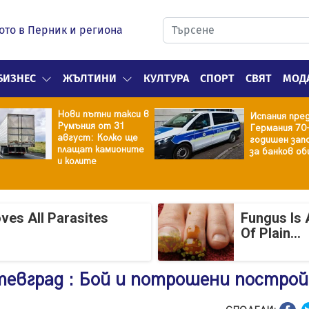
ото в Перник и региона
БИЗНЕС
ЖЪЛТИНИ
КУЛТУРА
СПОРТ
СВЯТ
МОД
Нови пътни такси в
Испания пре
Румъния от 31
Германия 70
август: Колко ще
годишен зап
плащат камионите
за банков об
и колите
ves All Parasites
Fungus Is 
Of Plain...
тевград : Бой и потрошени построй