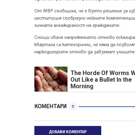
От МВР съобщиха, че е взето решение за изв
институция съобразно нейните компетенции,
личната ангажираност на гражданите.
Снощи обаче напрежението отново ескалира
квартала са категорични, че няма да позволя
наркодилърите отново да завземат улиците 
The Horde Of Worms Wi
Out Like a Bullet In the
Morning
КОМЕНТАРИ
0
ДОБАВИ КОМЕНТАР