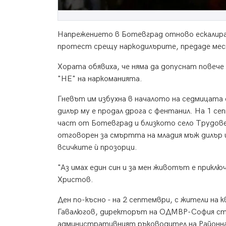
Напрежението в Ботевград отново ескалира 
протест срещу наркодилърите, предаде мес
Хората обявиха, че няма да допуснат повеч
"НЕ" на наркоманията.
Гневът им избухна в началото на седмицата
дилър му е продал дрога с фентанил. На 1 се
част от Ботевград и близкото село Трудовец
отговорен за смъртта на младия мъж дилър и
всичките ѝ прозорци.
"Аз имах един син и за мен животът е приклю
Христов.
Ден по-късно - на 2 септември, с жители на
Гавалюгов, директорът на ОДМВР-София ста
административният ръководител на Районн