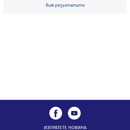
Виж резултатите
Звезди от световна сцена в Перник ще пеят на
Пернишката крепост
05.08.2026, 14:01
„Топлофикация Перник“ напредва с дигитализацията
на отчетния процес
05.08.2026, 11:48
ИЗПРАТЕТЕ НОВИНА