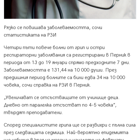
Рязко се повишава заболеваемостта, сочи
статистиката на РЗИ
Четири пъти повече болни от грип и остри
респираторни заболявания са регистрирани в Перник в
периода от 13 до 19 януари спрямо предходните 7 дни.
Заболеваемостта е 131,44 на 10 000 души. През
предишния период болните са били едва 34 на 10 000
човека, сочи справка на РЗИ в Перник.
„Увеличават се отсъстващите от училище деца.
Дневно от паралелка отсъстват по 4-5 човека”,
твърдят преподаватели.
Според специалистите грипа ще се развихри с пълна сила
през следващата седмица. Най-вероятно епидемията