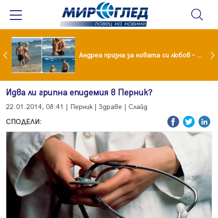
Драма вместо щастие: Звезда от "Татковци" е в болница с високорискова бременност
Андреа призна за новата си любов – руснакът Игор
Идва ли грипна епидемия в Перник?
22.01.2014, 08:41 | Перник | Здраве | Слайд
СПОДЕЛИ: