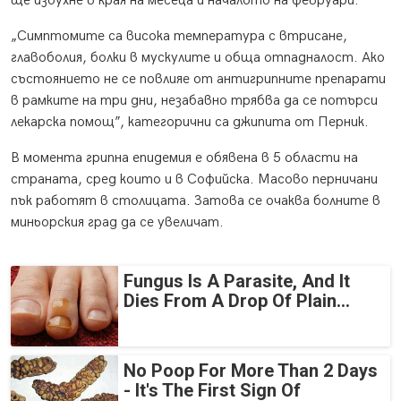
ще избухне в края на месеца и началото на февруари.
„Симптомите са висока температура с втрисане,
главоболия, болки в мускулите и обща отпадналост. Ако
състоянието не се повлияе от антигрипните препарати
в рамките на три дни, незабавно трябва да се потърси
лекарска помощ”, категорични са джипита от Перник.
В момента грипна епидемия е обявена в 5 области на
страната, сред които и в Софийска. Масово перничани
пък работят в столицата. Затова се очаква болните в
миньорския град да се увеличат.
Fungus Is A Parasite, And It
Dies From A Drop Of Plain...
No Poop For More Than 2 Days
- It's The First Sign Of