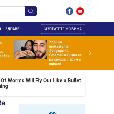
А
ЗДРАВЕ
ИЗПРАТЕТЕ НОВИНА
Край на
ри
приказката!
Брадърите
му
Стефан и Сияна се
0 евро
разделиха с гръм и
трясък
Of Worms Will Fly Out Like a Bullet
ning
ва