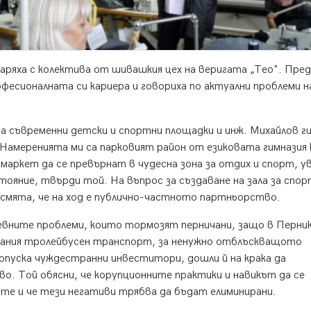
варяха с колектива от шивашкия цех на веригата „Тео". Пред
есионалната си кариера и говориха по актуални проблеми н
а съвременни детски и спортни площадки и инж. Михайлов г
 Намеренията ми са парковият район от езиковата гимназия
-маркет да се превърнат в чудесна зона за отдих и спорт, у
тояние, твърди той. На въпрос за създаване на зала за спор
смята, че на ход е публично-частното партньорство.
невните проблеми, които тормозят перничани, защо в Перник
ипания тролейбусен транспорт, за ненужно отблъскващото
опуска чуждестранни инвеститори, дошли й на крака да
о. Той обясни, че корупционните практики и навикът да се
е и че тези негативи трябва да бъдат елиминирани.