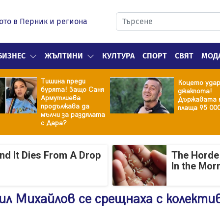
ото в Перник и региона
БИЗНЕС
ЖЪЛТИНИ
КУЛТУРА
СПОРТ
СВЯТ
МОД
Тишина преди
Коцето уда
бурята! Защо Саня
джакпота!
Армутлиева
Държавата 
продължава да
плаща 95 00
мълчи за раздялата
с Дара?
And It Dies From A Drop
The Horde 
In the Mor
аил Михайлов се срещнаха с колекти