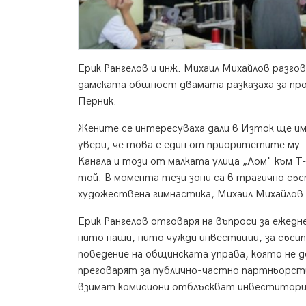
Ерик Рангелов и инж. Михаил Михайлов разго
дамската общност двамата разказаха за проф
Перник.
Жените се интересуваха дали в Изток ще им
увери, че това е един от приоритетите му.
Канала и този от малката улица „Лом" към Т
той. В момента тези зони са в трагично със
художествена гимнастика, Михаил Михайлов 
Ерик Рангелов отговаря на въпроси за ежед
нито наши, нито чужди инвестиции, за със
поведение на общинската управа, която не д
преговарят за публично-частно партньорств
взимат комисиони отблъскват инвеститорит