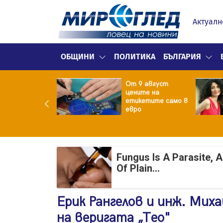
Актуалн
ОБЩИНИ
ПОЛИТИКА
БЪЛГАРИЯ
ект за
От 9 август
раждане на 13-
цените на
жна
етикетите само в
гаджамия"
евро
гневи жителите
Лондон
Fungus Is A Parasite, 
Of Plain...
Ерик Рангелов и инж. Мих
на веригата „Тео"