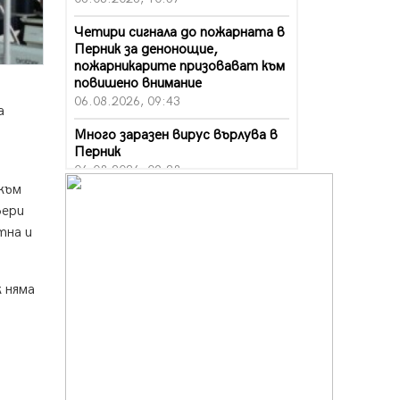
Четири сигнала до пожарната в
Перник за денонощие,
пожарникарите призовават към
повишено внимание
06.08.2026, 09:43
а
Много заразен вирус върлува в
Перник
и
06.08.2026, 09:28
 към
Проверки за спазване правилата
вери
за пожарна безопасност по
тна и
време на жътвената кампания в
Перник
06.08.2026, 07:51
 няма
Ето какви забавления ще има
през август в Перник
06.08.2026, 00:48
Пернишки експерт за фишинг
измамите: Проверявайте