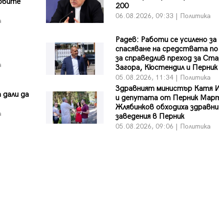
ървите
200
06.08.2026, 09:33 | Политика
а
Радев: Работи се усилено за
спасяване на средствата по
за справедлив преход за Ст
а
Загора, Кюстендил и Перник
05.08.2026, 11:34 | Политика
Здравният министър Катя 
 дали да
и депутата от Перник Мар
Жлябинков обходиха здравни
а
заведения в Перник
05.08.2026, 09:06 | Политика