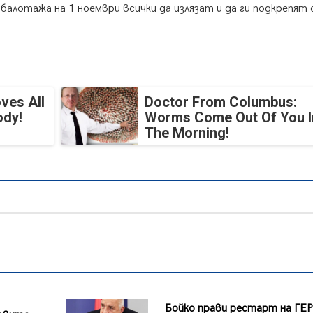
балотажа на 1 ноември всички да излязат и да ги подкрепят 
ves All
Doctor From Columbus:
ody!
Worms Come Out Of You I
The Morning!
а
Бойко прави рестарт на ГЕР