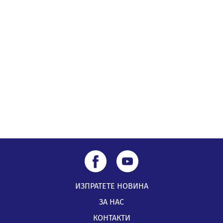
05.08.2026, 09:06
Извънредният и пълномощен посланик на Иран на
посещение в музея в Перник
05.08.2026, 09:02
Млади мъже от Перник в инициатива „Перник
подкрепя своите пенсионери“
05.08.2026, 08:57
ИЗПРАТЕТЕ НОВИНА
ЗА НАС
КОНТАКТИ