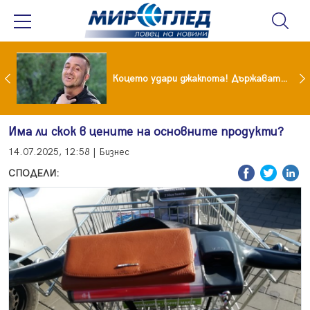
преди бурята! Защо Саня Армутлиева продължава да мълчи за раздялата с Дара?
Коцето удари джакпота! Държавата му плаща 95 000 евро
Има ли скок в цените на основните продукти?
14.07.2025, 12:58 | Бизнес
СПОДЕЛИ: