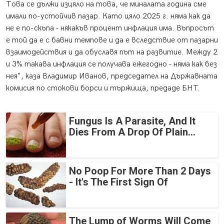
Това се дължи изцяло на това, че миналата година сме
имали по-устойчив пазар. Като цяло 2025 г. няма как да
не е по-скъпа - някакъв процент инфлация има. Въпросът
е той да е с бавни темпове и да е вследствие от пазарни
взаимодействия и да обуславя път на развитие. Между 2
и 3% такава инфлация се получава ежегодно - няма как без
нея", каза Владимир Иванов, председател на Държавната
комисия по стокови борси и тържища, предаде БНТ.
Fungus Is A Parasite, And It
Dies From A Drop Of Plain...
No Poop For More Than 2 Days
- It's The First Sign Of
The Lump of Worms Will Come