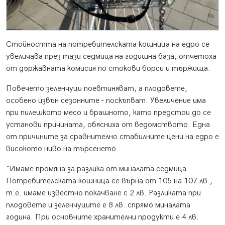
Стойността на потребителската кошница на едро се
увеличава през тази седмица на годишна база, отчетоха
от държавната комисия по стокови борси и тържища.
Повечето зеленчуци поевтиняват, а плодовете,
особено извън сезонните - поскъпват. Увеличение има
при пилешкото месо и брашното, като предстои до се
установи причината, обясниха от ведомството. Една
от причините за сравнително стабилните цени на едро е
високото ниво на търсенето.
"Имаме промяна за разлика от миналата седмица.
Потребителската кошница се върна от 105 на 107 лв.,
т.е. имаме известно покачване с 2 лв. Разликата при
плодовете и зеленчуците е 8 лв. спрямо миналата
година. При основните хранителни продукти е 4 лв.