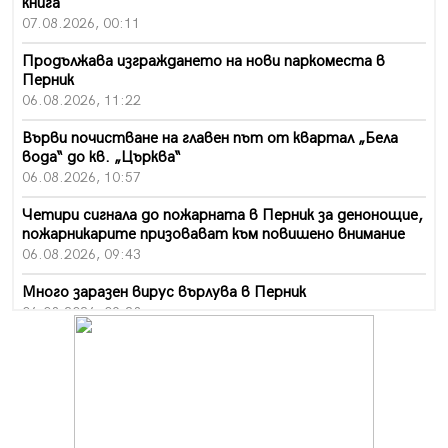
книга
07.08.2026, 00:11
Продължава изграждането на нови паркоместа в
Перник
06.08.2026, 11:22
Върви почистване на главен път от квартал „Бела
вода“ до кв. „Църква“
06.08.2026, 10:57
Четири сигнала до пожарната в Перник за денонощие,
пожарникарите призовават към повишено внимание
06.08.2026, 09:43
Много заразен вирус върлува в Перник
06.08.2026, 09:28
Проверки за спазване правилата за пожарна
безопасност по време на жътвената кампания в
Перник
06.08.2026, 07:51
Ето какви забавления ще има през август в Перник