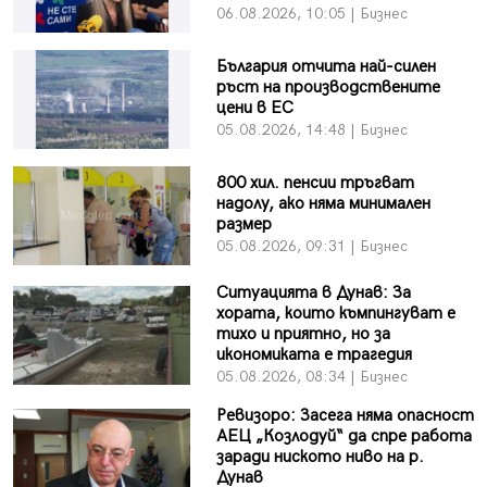
06.08.2026, 10:05 | Бизнес
България отчита най-силен
ръст на производствените
цени в ЕС
05.08.2026, 14:48 | Бизнес
800 хил. пенсии тръгват
надолу, ако няма минимален
размер
05.08.2026, 09:31 | Бизнес
Ситуацията в Дунав: За
хората, които къмпингуват е
тихо и приятно, но за
икономиката е трагедия
05.08.2026, 08:34 | Бизнес
Ревизоро: Засега няма опасност
АЕЦ „Козлодуй“ да спре работа
заради ниското ниво на р.
Дунав