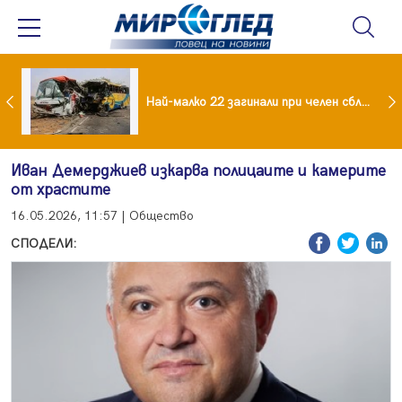
езидент: Искаме споразумение със САЩ , но без компромиси
Най-малко 22 загинали при челен сблъсък между два автобуса
Иван Демерджиев изкарва полицаите и камерите
от храстите
16.05.2026, 11:57 | Общество
СПОДЕЛИ: