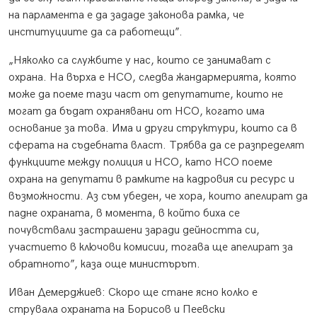
на парламента е да зададе законова рамка, че
институциите да са работещи”.
„Няколко са службите у нас, които се занимават с
охрана. На върха е НСО, следва жандармерията, която
може да поеме тази част от депутатите, които не
могат да бъдат охранявани от НСО, когато има
основание за това. Има и други структури, които са в
сферата на съдебната власт. Трябва да се разпределят
функциите между полиция и НСО, като НСО поеме
охрана на депутати в рамките на кадровия си ресурс и
възможности. Аз съм убеден, че хора, които апелират да
падне охраната, в момента, в който биха се
почувствали застрашени заради дейността си,
участието в ключови комисии, тогава ще апелират за
обратното”, каза още министърът.
Иван Демерджиев: Скоро ще стане ясно колко е
струвала охраната на Борисов и Пеевски