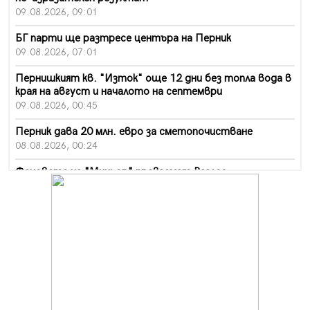
09.08.2026, 09:01
БГ парти ще разтресе центъра на Перник
09.08.2026, 07:01
Пернишкият кв. "Изток" още 12 дни без топла вода в
края на август и началото на септември
09.08.2026, 00:45
Перник дава 20 млн. евро за сметопочистване
08.08.2026, 00:24
Феновете на "Миньор" превземат Разлог
07.08.2026, 14:52
Ремонтът на ул. "Ален мак" в Перник е в заключителен
етап
07.08.2026, 14:10
Фолклорен ансамбъл „Кладница“ с голямата награда от
фестивал в Полша
07.08.2026, 13:05