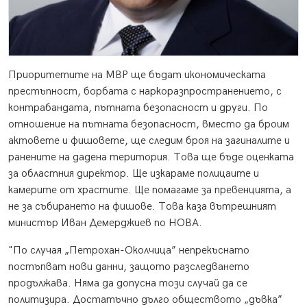
Приоритетите на МВР ще бъдат икономическата
престъпност, борбата с наркоразпространението, с
контрабандата, пътната безопасност и други. По
отношение на пътната безопасност, вместо да броим
актовете и фишовете, ще следим броя на загиналите и
ранените на дадена територия. Това ще бъде оценката
за областния директор. Ще изкараме полицаите и
камерите от храстите. Ще помагаме за превенцията, а
не за събирането на фишове. Това каза вътрешният
министър Иван Демерджиев по НОВА.
"По случая „Петрохан-Околчица” непрекъснато
постъпват нови данни, защото разследването
продължава. Няма да допусна този случай да се
политизира. Достатъчно дълго обществото „дъвка”