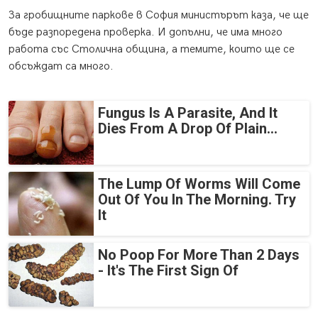
За гробищните паркове в София министърът каза, че ще
бъде разпоредена проверка. И допълни, че има много
работа със Столична община, а темите, които ще се
обсъждат са много.
Fungus Is A Parasite, And It
Dies From A Drop Of Plain...
The Lump Of Worms Will Come
Out Of You In The Morning. Try
It
No Poop For More Than 2 Days
- It's The First Sign Of