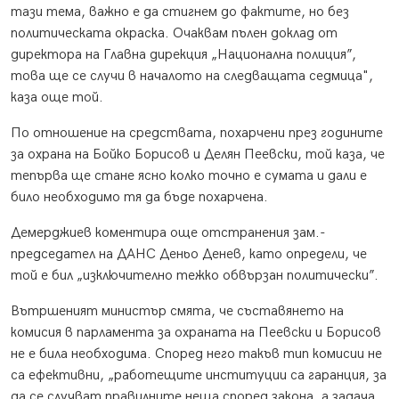
тази тема, важно е да стигнем до фактите, но без
политическата окраска. Очаквам пълен доклад от
директора на Главна дирекция „Национална полиция”,
това ще се случи в началото на следващата седмица",
каза още той.
По отношение на средствата, похарчени през годините
за охрана на Бойко Борисов и Делян Пеевски, той каза, че
тепърва ще стане ясно колко точно е сумата и дали е
било необходимо тя да бъде похарчена.
Демерджиев коментира още отстранения зам.-
председател на ДАНС Деньо Денев, като определи, че
той е бил „изключително тежко обвързан политически”.
Вътршеният министър смята, че съставянето на
комисия в парламента за охраната на Пеевски и Борисов
не е била необходима. Според него такъв тип комисии не
са ефективни, „работещите институции са гаранция, за
да се случват правилните неща според закона, а задача