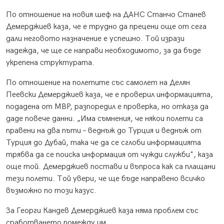
По отношение на новия шеф на ДАНС Станчо Станев
Демерджиев каза, че е трудно да прецени още от сега
дали неговото назначение е успешно. Той изрази
надежда, че ще се направи необходимото, за да бъде
укрепена структурата.
По отношение на полетите със самолет на Делян
Пеевски Демерджиев каза, че е проверил информацията,
подадена от МВР, разпоредил е проверка, но отказа да
даде повече данни. „Има съмнения, че някои полети са
правени на два пъти – веднъж до Турция и веднъж от
Турция до Дубай, така че да се сглоби информацията
трябва да се поиска информация от чужди служби", каза
още той. Демерджиев постави и въпроса как са плащани
тези полети. Той увери, че ще бъде направено всичко
възможно по този казус.
За Георги Кандев Демерджиев каза няма проблем със
сработването помежду им.