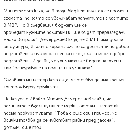
Министърът каза, че в този бюджет няма да се промени
схемата, по която се увеличават заплатите на заетите
в МВР. Но в следващия бюджет ще се
проведат нужните политики и "ще бъдат прерагледани
много въпроси". Демерджиев каза, че в МВР има доста
структури, в които хората или не са достатъчно добре
подготвени и има много пенсионери, или са много добре
подготвени. И заяви, че усилията ще бъдат насочени
към "осигуряване на полицаи на улицата".
Силовият министър каза още, че трябва да има засилен
контрол върху оръжията.
По казуса с Ивайло Мирчев Демерджиев заяви, че
полицията е взела нужните мерки, оттам - нататък
поема прокуратурата. "Това е още един пример, че
всички трябва да се чувстват равни пред закона",
допълни още той.