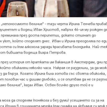
 „непоносимото величие“ – тази черта Ирина Тенчева приба
одуцентът и водещ Иван Христов, навръх 46-ия му рожден д
 преминаха през доста перипетии, докато стигнат до
 уют, който споделят днес. Иван и Ирина преодоляха по ед
остта си към алкохола заради красивата блондинка. Най-т
му от бившата водеща Вихра Петрова.
през история от кратката им ваканция в Амстердам, дни п
който обикаляли няколко часа. Накрая се разделили, за да мож
ез да бърза. Когато Ирина била готова със своята обиколка,
от половин час и дишам дълбоко, и се опитвам да не се разпл
мо величие“, казал Иван. Освен всичко друго той е и
 мога да споделям (понякога и без думи) усещането си за на
са Ирина в социалната мрежа към снимка на любимия си мъж