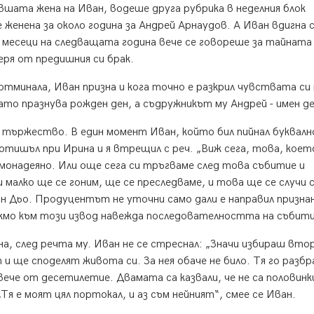
вшата жена на Иван, водеше друга рубрика в неделния блок
 женена за около година за Андрей Арнаудов. А Иван вдигна
е месеци на следващата година вече се говореше за тайната
еря от предишния си брак.
отминала, Иван призна и кога точно е разкрил чувствата си
ато празнува рожден ден, а съдружникът му Андрей - имен де
тържество. В един момент Иван, който бил пийнал буквалн
отишъл при Ирина и я втрещил с реч. „Виж сега, това, кое
монадеяно. Или още сега си тръгваме след това събитие и
и малко ще се гоним, ще се преследваме, и това ще се случи 
он Дьо. Продуцентът не уточни само дали е направил призн
Тъкмо към този извод навежда последователността на събит
а, след речта му. Иван не се стреснал: „Значи избираш вто
 и ще споделят живота си. За нея обаче не било. Тя го разбр
овече от десетилетие. Двамата са казвали, че не са половинк
Тя е моят цял портокал, и аз съм нейният“, смее се Иван.