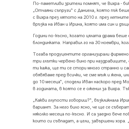
По-паметливи зрители помнят, че Вихра - би
„Отчаяни съпруги“ с Даниела, която пък беше
с Вихра през лятото на 2010 г. през летнит
връзка на Иван и Ирина, която има син и дъщ
Години по-късно, когато цялата драма беше 
блондинката. Направил го на 30 ноември, ког
Тогава продуцентите организирали фирмено 
три глътки червено вино при наздравиците, 
ти кажа, ще ти се стори много странно и са
обявяваме пред всички, че сме мъж и жена, ил
до 10 месеца“, сподели Иван наскоро пред М
в годината, в която се е оженил за Вихра. 
„Какви глупости говориш?“, възкликнала Ирин
вариант. За него било ясно, че ще се съберат
няколко месеца по-късно. И са заедно вече п
които си съвпадат, а цели, завършени хора. „