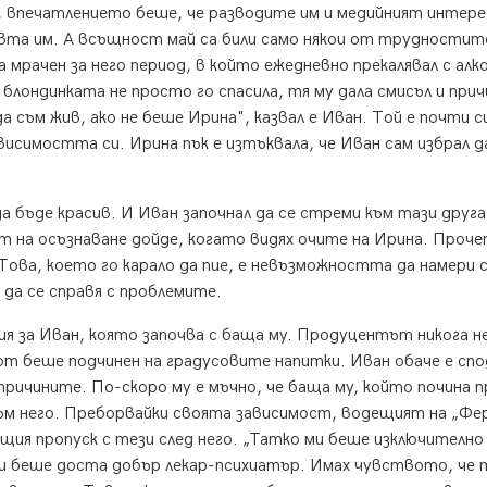
, впечатлението беше, че разводите им и медийният интер
вта им. А всъщност май са били само някои от трудностит
 мрачен за него период, в който ежедневно прекалявал с алко
 блондинката не просто го спасила, тя му дала смисъл и прич
 съм жив, ако не беше Ирина", казвал е Иван. Той е почти с
ависимостта си. Ирина пък е изтъквала, че Иван сам избрал д
 бъде красив. И Иван започнал да се стреми към тази друга
т на осъзнаване дойде, когато видях очите на Ирина. Проч
 Това, което го карало да пие, е невъзможността да намери 
 да се справя с проблемите.
я за Иван, която започва с баща му. Продуцентът никога не
от беше подчинен на градусовите напитки. Иван обаче е спо
ричините. По-скоро му е мъчно, че баща му, който почина п
л към него. Преборвайки своята зависимост, водещият на „Ф
ъщия пропуск с тези след него. „Татко ми беше изключително
 и беше доста добър лекар-психиатър. Имах чувството, че 