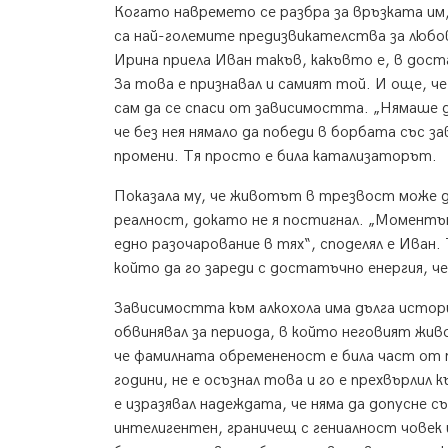
Когато навремето се разбра за връзката им
са най-големите предизвикателства за любо
Ирина приела Иван такъв, какъвто е, в доста
За това е признавал и самият той. И още, че
сам да се спаси от зависимостта. „Нямаше да
че без нея нямало да победи в борбата със з
промени. Тя просто е била катализаторът.
Показала му, че животът в трезвост може да
реалност, докато не я постигнал. „Моментъ
едно разочарование в тях“, споделял е Иван.
който да го зареди с достатъчно енергия, че
Зависимостта към алкохола има дълга истори
обвинявал за периода, в който неговият жив
че фамилната обремененост е била част от п
години, не е осъзнал това и го е прехвърли
е изразявал надеждата, че няма да допусне с
интелигентен, граничещ с гениалност човек