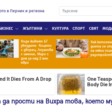
ото в Перник и региона
БИЗНЕС
ЖЪЛТИНИ
КУЛТУРА
СПОРТ
СВЯТ
МОД
Къде живеят БГ
Как кетоген
звездите: Коцето
диета се от
с дворец, Лозанова
на някои пси
с имение, Миро с
разстройст
дом за над 2 млн.
евро
And It Dies From A Drop
One Teasp
Body Die I
 да прости на Вихра това, което му