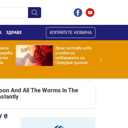
А
ЗДРАВЕ
ИЗПРАТЕТЕ НОВИНА
ната
Иран постави нови
разява
условия за
хични
отварянето на
ва
Ормузкия проток
oon And All The Worms In The
nstantly
 е