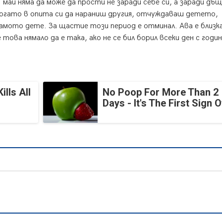
май няма да може да прости не заради себе си, а заради дъ
когато в опита си да нараниш другия, отчуждаваш детето,
самото дете. За щастие този период е отминал. Ава е близка
е това нямало да е така, ако не се бил борил всеки ден с годин
lls All
No Poop For More Than 2
Days - It's The First Sign O