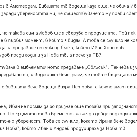
Гог в Амстердам. Бившата тв водеща каза още, че обича Ив
го заради увереността ми, че съществуването му прави све
 че такава силна любов ще я свързва с продуцента. Той пък 
е в първия момент, в който я видял. А това се случило не к
ща на предаване от уикенд блока, който Иван Христов
дов преди години за Нова тв, а после за ТВ7.
стувала в емблематичното предаване „Сблъсък“. Тенчева изл
 предаването, и водещият вече знаел, че това е бъдещата м
а с бившата вече водеща Вихра Петрова, с която имат дъщ
ена, Иван не посмял да го признае още тогава при запознан
ъсно. През цялото това време тоя чакал да дойде подходящи
ъчно увереност. Това се случило, когато Ирина вече воде
ия Нова“, който Иван и Андрей продуцираха за Нова тв.