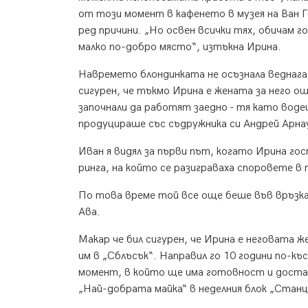
от този момент в кафенето в музея на Ван 
ред причини. „Но освен всички тях, обичам 
малко по-добро място“, изтъкна Ирина.
Навремето блондинката не осъзнала веднага,
сигурен, че тъкмо Ирина е жената за него ощ
започнали да работят заедно - тя като воде
продуцираше със съдружника си Андрей Арнау
Иван я видял за първи път, когато Ирина го
ринга, на който се разиграваха споровете в
По това време той все още беше във връзк
Ава.
Макар че бил сигурен, че Ирина е неговата ж
им в „Сблъсък“. Направил го 10 години по-к
момент, в който ще има готовност и достат
„Най-добрата майка“ в неделния блок „Станц