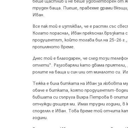
беше щастлив и не беше удовлетворен от жи
труден баща. Пиеше, правехме драми вкъщи, 
Иван.
Все пак той е изтъквал, че е растял със св
Когато пораснал, Иван прекъснал връзката с 
продуцентът, който тогава бил на 25-26 г., 
пропиляното време.
Днес той е благодарен, че след този телефон
отлети“. Разговаряли като двама приятели, 
ролите на баща и син или от миналото си. И
Тежка е била битката на Иван за любовта му 
обаче е битката, която продуцентът-водещ
бившата си съпруга Вихра Петрова в опитит
отчужди дъщеря ми. Имах трудни години, в к
споделял е Иван. Това време той отчита кат
години.