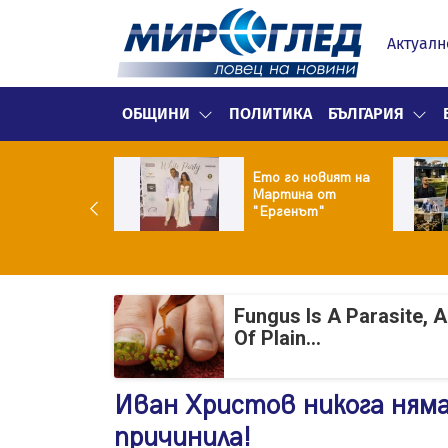
Актуалн
ОБЩИНИ
ПОЛИТИКА
БЪЛГАРИЯ
ики Кънчев се
Ето го новият на
веде тайно
Мартина от
о Геро
"Ергенът"
Fungus Is A Parasite, 
Of Plain...
Иван Христов никога няма
причинила!