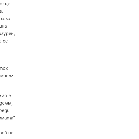
ес ще
Проверки за спазване правилата
е.
за пожарна безопасност по
време на жътвената кампания в
хола.
Перник
ина
06.08.2026, 07:51
игурен,
а се
Ето какви забавления ще има
през август в Перник
06.08.2026, 00:48
Пернишки експерт за фишинг
етох
измамите: Проверявайте
смисъл,
съмнителните линкове в
bezopasno.net
05.08.2026, 15:42
 го е
делял,
реди
ермата“
той не