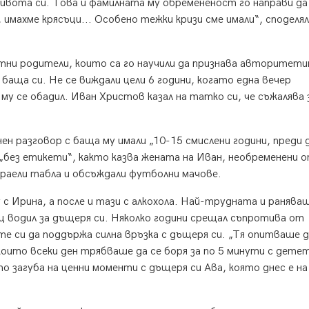
вота си. Това и фамилната му обремененост го направи да
имахме крясъци... Особено тежки кризи сме имали“, споделял
естни родители, които са го научили да признава авторитет
баща си. Не се виждали цели 6 години, когато една вечер
му се обадил. Иван Христов казал на татко си, че съжалява 
ен разговор с баща му имали „10-15 смислени години, преди 
„без етикети“, както казва жената на Иван, необременени 
граели табла и обсъждали футболни мачове.
с Ирина, а после и тази с алкохола. Най-трудната и ранява
 водил за дъщеря си. Няколко години срещал съпротива от
е си да поддържа силна връзка с дъщеря си. „Тя опитваше 
оито всеки ден трябваше да се боря за по 5 минути с детет
о загуба на ценни моменти с дъщеря си Ава, която днес е на