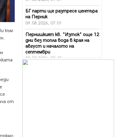
БГ парти ще разтресе центъра
на Перник
09.08.2026, 07:01
ви към
Пернишкият кв. "Изток" още 12
ен.
дни без топла вода в края на
август и началото на
септември
ин
09.08.2026, 00:45
ежката
Перник дава 20 млн. евро за
сметопочистване
реди
08.08.2026, 00:24
е
Феновете на "Миньор"
 се
превземат Разлог
ача от
07.08.2026, 14:52
Ремонтът на ул. "Ален мак" в
Перник е в заключителен етап
07.08.2026, 14:10
 тъкмо