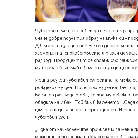
Чувствителен, способен да се просълзи пред
иначе добре познатия образ на мъжа си – пр
Двамата са заедно повече от десетилетие и
хармонията, спокойствието и тихия домашен
развод. Продуцентът се справи със зависим
му борба обаче май е била тази за дъщеря 
Ирина разкри чувствителността на мъжа си 
рождения му ден. Посетили музея на Ван Гог, 
всеки да разгледа това, което му е важно, б
обадила на Иван. Той бил в кафенето. „Седя 
цялата тази красота и преходност. Непоноси
чувствителен.
„Една от най-големите привилегии за мен е да
моменти непоносимата красота с теб“, напи