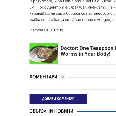
В резултат, Иван няма отношения с Вихра. И 
им. Продуцентът е изразявал мнението, че 
нараняваш не само бившия си партньор, а и 
майка си, и с баща си. Иван обаче е убеден, ч
Източник: Уикенд
Doctor: One Teaspoon Ki
Worms in Your Body!
КОМЕНТАРИ
0
ДОБАВИ КОМЕНТАР
СВЪРЗАНИ НОВИНИ