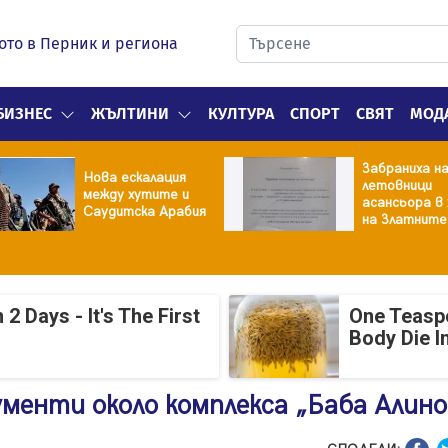
ото в Перник и региона
БИЗНЕС
ЖЪЛТИНИ
КУЛТУРА
СПОРТ
СВЯТ
МОД
Забраниха н
Нова ескалация
летовници
между хутите и
асансьора в
Саудитска Арабия
на Златните
 Days - It's The First
One Teasp
Body Die I
менти около комплекса „Баба Алино