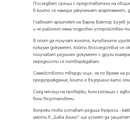
Последват срещи с представители на общи
в които се намира закупеният апартамент, 
Главният архитект на Варна Виктор Бузев за
и че районът няма подробен устройствен пл
В опит да получат яснота, купувачите изис
показан документ, който впоследствие се 
получават различен документ с други номера
нередности се потвърждават.
Семейството твърди още, че по време на ра
предупреждения, които е възприело като опи
След месеци на проверки, консултации с адв
били възстановени.
Въпреки това остават редица въпроси – какв
имоти в „Баба Алино“ ще успеят да защитят