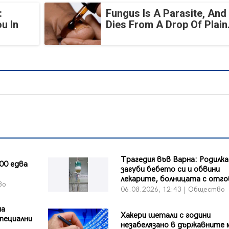
:
Fungus Is A Parasite, And 
u In
Dies From A Drop Of Plain.
Трагедия във Варна: Родилка
00 едва
загуби бебето си и обвини
лекарите, болницата с отг
во
06.08.2026, 12:43 | Общество
на
Хакери шетали с години
пециални
незабелязано в държавните