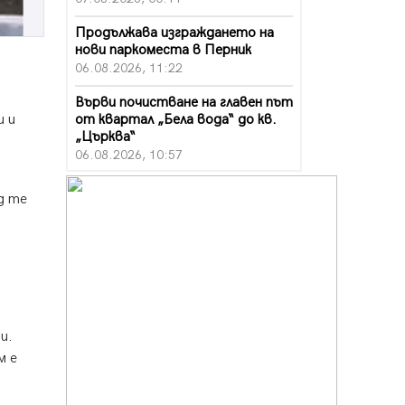
Продължава изграждането на
нови паркоместа в Перник
06.08.2026, 11:22
Върви почистване на главен път
от квартал „Бела вода“ до кв.
и и
„Църква“
06.08.2026, 10:57
Четири сигнала до пожарната в
д те
Перник за денонощие,
пожарникарите призовават към
повишено внимание
06.08.2026, 09:43
Много заразен вирус върлува в
Перник
06.08.2026, 09:28
и.
м е
Проверки за спазване правилата
за пожарна безопасност по
време на жътвената кампания в