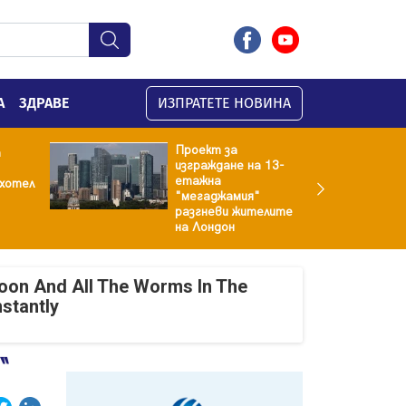
А
ЗДРАВЕ
ИЗПРАТЕТЕ НОВИНА
Проект за
а
изграждане на 13-
етажна
 хотел
"мегаджамия"
разгневи жителите
на Лондон
oon And All The Worms In The
nstantly
“