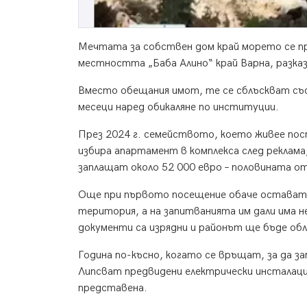
Мечтата за собствен дом край морето се п
местността „Баба Алино“ край Варна, разка
Вместо обещания имот, те се сблъскват със
месеци наред обикаляне по институции.
През 2024 г. семейството, което живее пост
избира апартамент в комплекса след реклам
заплащат около 52 000 евро – половината 
Още при първото посещение обаче остават
територия, а на запитванията им дали има н
документи са изрядни и районът ще бъде об
Година по-късно, когато се връщат, за да 
Липсват предвидени електрически инсталации
представена.