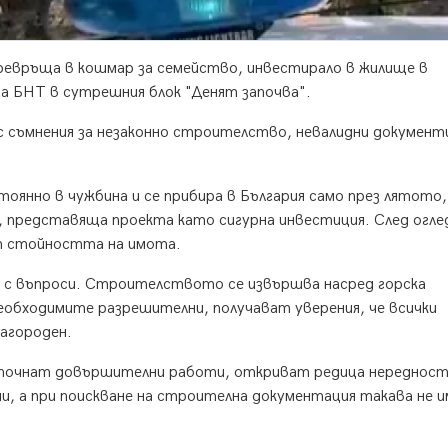
ревръща в кошмар за семейство, инвестирало в жилище в
за БНТ в сутрешния блок "Денят започва".
 съмнения за незаконно строителство, невалидни документ
оянно в чужбина и се прибира в България само през лятото,
а, представяща проекта като сигурна инвестиция. След огле
от стойността на имота.
 с въпроси. Строителството се извършва насред горска
еобходимите разрешителни, получават уверения, че всички
лагороден.
започнат довършителни работи, откриват редица нередност
, а при поискване на строителна документация такава не и