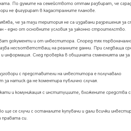
ната. По думите на семейството оттам разбират, че сгра
дори не фигурират в кадастралните планове.
явява, че за тази територия не са издавани разрешения за 
ан – едно от основните условия за законно строителство.
кват документи и от инвеститора. Според тях първоначално
оказва несъответстващ на реалните данни. При следваща с
 и информация. След проверка в общината съмненията им за
зговори с представители на инвеститора е получавало
т за натиск да не коментира публично случая.
окати и комуникация с институциите, вложените средства с
о ще се случи с останалите купувачи и дали всички инвестир
 правата си.