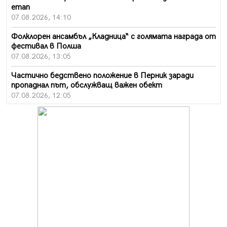
етап
07.08.2026, 14:10
Фолклорен ансамбъл „Кладница“ с голямата награда от
фестивал в Полша
07.08.2026, 13:05
Частично бедствено положение в Перник заради
пропаднал път, обслужващ важен обект
07.08.2026, 12:05
Да отговорим на жегите с филм под звездите днес и
утре
07.08.2026, 10:21
Първите крачки в помощ на пенсионерите в Перник,
вече са факт
07.08.2026, 09:18
Пак ограничават камионите по магистралите в петък
и неделя. Ето обходните маршрути
07.08.2026, 07:55