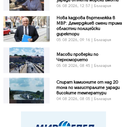
заради отнети морски имоти
06.08.2026, 12:57 | България
Нова кадрова въртележка в
МВР: Демерджиев смени трима
областни полицейски
директори
05.08.2026, 09:16 | България
Масови проверки по
Черноморието
05.08.2026, 08:45 | България
Спират камионите от над 20
тона по магистралите заради
високите температури
04.08.2026, 08:05 | България