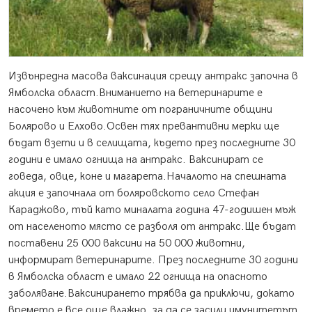
Извънредна масова ваксинация срещу антракс започна в
Ямболска област.
Вниманието на ветеринарите е
насочено към животните от пограничните общини
Болярово и Елхово.Освен тях превантивни мерки ще
бъдат взети и в селищата, където през последните 30
години е имало огнища на антракс. Ваксинират се
говеда, овце, коне и магарета.Началото на спешната
акция е започнала от боляровското село Стефан
Караджово, тъй като миналата година 47-годишен мъж
от населеното място се разболя от антракс.Ще бъдат
поставени 25 000 ваксини на 50 000 животни,
информират ветеринарите. През последните 30 години
в Ямболска област е имало 22 огнища на опасното
заболяване.Ваксинирането трябва да приключи, докато
времето е все още влажно, за да се засили имунитетът,