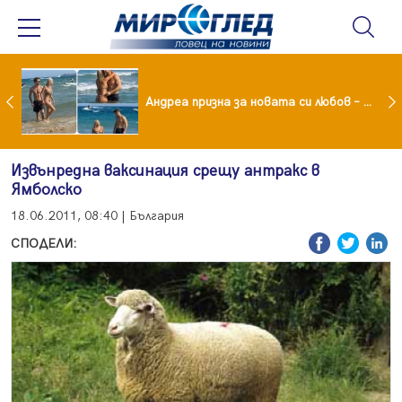
Драма вместо щастие: Звезда от "Татковци" е в болница с високорискова бременност
Андреа призна за новата си любов – руснакът Игор
Извънредна ваксинация срещу антракс в
Ямболско
18.06.2011, 08:40 | България
СПОДЕЛИ: