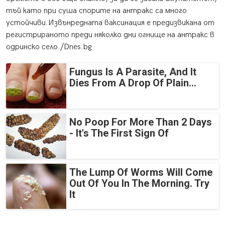
тъй като при суша спорите на антракс са много
устойчиви.Извънредната ваксинация е предизвикана от
регистрираното преди няколко дни огнище на антракс в
одринско село./Dnes.bg
Fungus Is A Parasite, And It
Dies From A Drop Of Plain...
No Poop For More Than 2 Days
- It's The First Sign Of
The Lump Of Worms Will Come
Out Of You In The Morning. Try
It