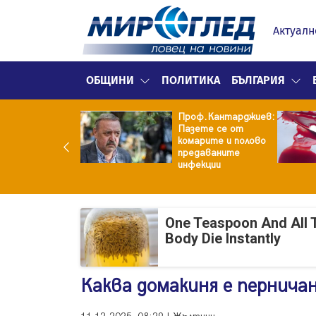
Актуалн
ОБЩИНИ
ПОЛИТИКА
БЪЛГАРИЯ
рия изригна
Проф.Кантарджиев:
щу бившия си
Пазете се от
: Беше със 120-
комарите и полово
ограмова жена!
предаваните
аше бърза
инфекции
алба...
One Teaspoon And All 
Body Die Instantly
Каква домакиня е пернича