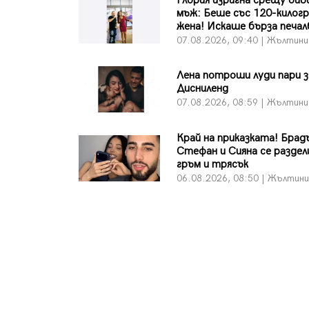
Глория изригна срещу бив
мъж: Беше със 120-килог
жена! Искаше бърза печалб
07.08.2026, 09:40 | Жълтини
Лена потроши луди пари з
Дисниленд
07.08.2026, 08:59 | Жълтини
Край на приказката! Бра
Стефан и Сияна се раздел
гръм и трясък
06.08.2026, 08:50 | Жълтин