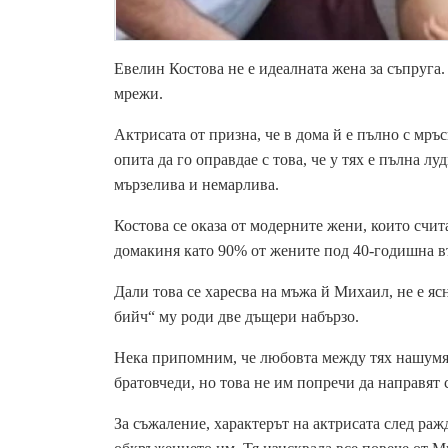
Евелин Костова не е идеалната жена за съпруга.
мрежи.
Актрисата
от
призна, че в дома й е пълно с мръс
опита да го оправдае с това, че у тях е пълна л
мързелива и немарлива.
Костова се оказа от модерните жени, които счита
домакиня като 90% от жените под 40-годишна в
Дали това се харесва на мъжа й Михаил, не е яс
бийч“
му роди две дъщери набързо.
Нека припомним, че
любовта
между тях нашумя н
братовчеди, но това
не им попречи да направят 
За съжаление, характерът на актрисата след раж