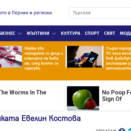
ото в Перник и региона
БИЗНЕС
ЖЪЛТИНИ
КУЛТУРА
СПОРТ
СВЯТ
МОД
Майка уби
Съдия наред
четирите си деца с
90 часа мес
помощта на баба
във фейсбук
им, след което се
инстаграм з
самоуби
непълнолетн
The Worms In The
No Poop Fo
Sign Of
нката Евелин Костова