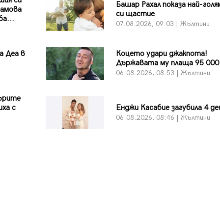
шия си
Башар Рахал показа най-гол
рамова
си щастие
а...
07.08.2026, 09:03 | Жълтини
а Деа в
Коцето удари джакпота!
Държавата му плаща 95 000
06.08.2026, 08:53 | Жълтини
дърите
иха с
Енджи Касабие загубила 4 де
06.08.2026, 08:46 | Жълтини
и