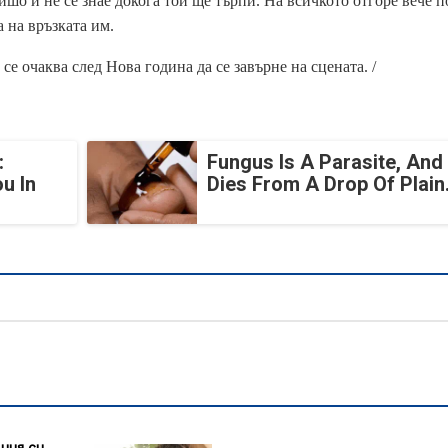
шо и не се знае докога той ще търпи. На всичкото отгоре вече п
а на връзката им.
е очаква след Нова година да се завърне на сцената. /
:
Fungus Is A Parasite, And 
u In
Dies From A Drop Of Plain.