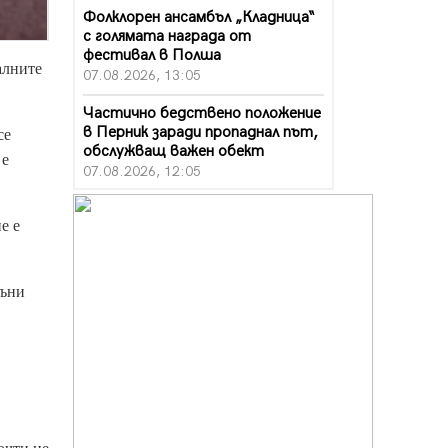
Фолклорен ансамбъл „Кладница“
с голямата награда от
фестивал в Полша
алните
07.08.2026, 13:05
Частично бедствено положение
в Перник заради пропаднал път,
се
обслужващ важен обект
 е
07.08.2026, 12:05
Да отговорим на жегите с филм
е е
под звездите днес и утре
07.08.2026, 10:21
Първите крачки в помощ на
Съни
пенсионерите в Перник, вече са
факт
07.08.2026, 09:18
Пак ограничават камионите по
магистралите в петък и неделя.
Ето обходните маршрути
07.08.2026, 07:55