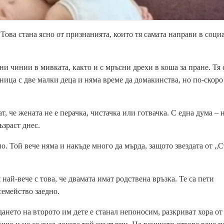
 Това стана ясно от признанията, които тя самата направи в соци
ни чинии в мивката, както и с мръсни дрехи в коша за пране. Тя 
удница с две малки деца и няма време да домакинства, но по-скоро
т, че жената не е перачка, чистачка или готвачка. С една дума – н
ъзраст
днес.
но. Той вече няма и накъде много да мърда, защото
звездата от „
ай-вече с това, че двамата имат родствена връзка. Те са пети
семейство заедно.
дането на второто им дете е станал непоносим, разкриват хора от