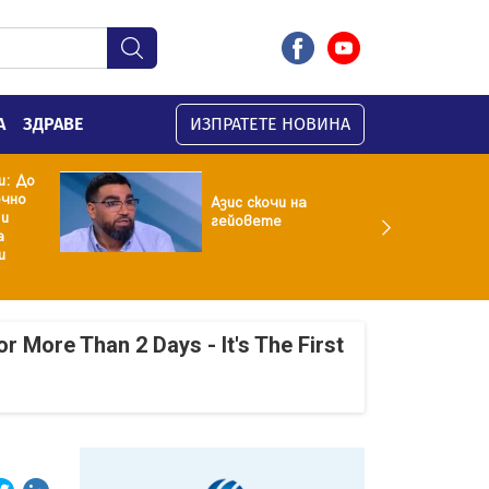
А
ЗДРАВЕ
ИЗПРАТЕТЕ НОВИНА
и: До
ечно
Азис скочи на
 и
гейовете
а
и
r More Than 2 Days - It's The First