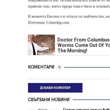
обкръжението им. Тя изисквала все повече от Ми
правели секс, което преди това е било в основат
В момента Евелин е в отпуск по майчинство, но с
Източник:
Crimesbg.com
Doctor From Columbus
Worms Come Out Of Yo
The Morning!
КОМЕНТАРИ
0
ДОБАВИ КОМЕНТАР
СВЪРЗАНИ НОВИНИ