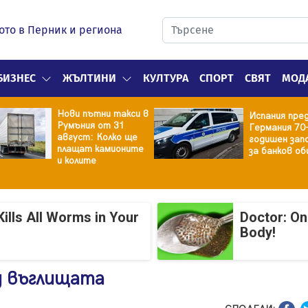
ото в Перник и региона
БИЗНЕС
ЖЪЛТИНИ
КУЛТУРА
СПОРТ
СВЯТ
МОД
Нови пътни такси в
Испания пре
Румъния от 31
Германия 70
август: Колко ще
годишен зап
плащат камионите
за банков об
и колите
ills All Worms in Your
Doctor: On
Body!
д въглищата