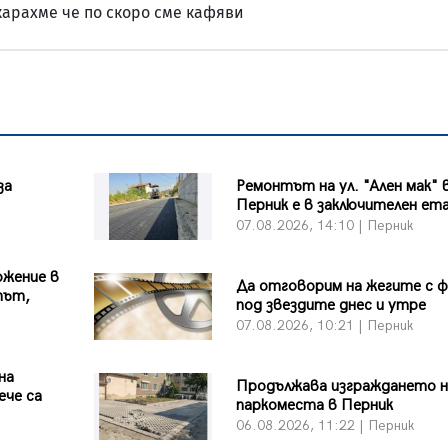
карахме че по скоро сме кафяви
за
Ремонтът на ул. "Ален мак" 
Перник е в заключителен ет
07.08.2026, 14:10 | Перник
ожение в
Да отговорим на жегите с 
път,
под звездите днес и утре
07.08.2026, 10:21 | Перник
на
Продължава изграждането н
ече са
паркоместа в Перник
06.08.2026, 11:22 | Перник