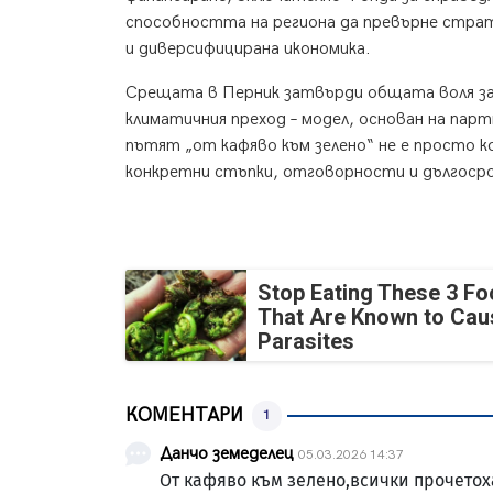
способността на региона да превърне стра
и диверсифицирана икономика.
Срещата в Перник затвърди общата воля за 
климатичния преход – модел, основан на парт
пътят „от кафяво към зелено“ не е просто к
конкретни стъпки, отговорности и дългосро
Stop Eating These 3 F
That Are Known to Cau
Parasites
КОМЕНТАРИ
1
Данчо земеделец
05.03.2026 14:37
От кафяво към зелено,всички прочетоха 