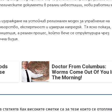
тегическите документи в реални инвестиции, нови работни
изграждане на устойчив регионален модел за управление на
ньорство, експертност и измерим напредък. Тя ясно показа,
онцепция, а реален процес, който вече се структурира чрез
чна визия.
oods
Doctor From Columbus:
se
Worms Come Out Of You I
The Morning!
статията Как високите сметки са за тези които се отопляв