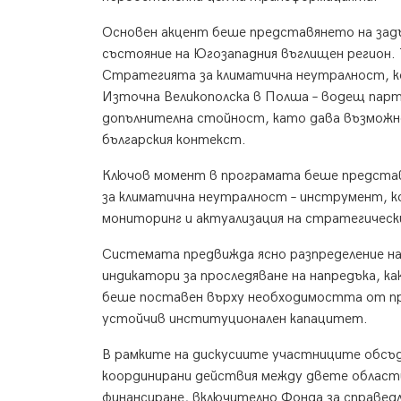
Основен акцент беше представянето на задъ
състояние на Югозападния въглищен регион. 
Стратегията за климатична неутралност, ко
Източна Великополска в Полша – водещ пар
допълнителна стойност, като дава възможно
българския контекст.
Ключов момент в програмата беше представ
за климатична неутралност – инструмент, к
мониторинг и актуализация на стратегическит
Системата предвижда ясно разпределение на
индикатори за проследяване на напредъка, к
беше поставен върху необходимостта от пр
устойчив институционален капацитет.
В рамките на дискусиите участниците обсъ
координирани действия между двете област
финансиране, включително Фонда за справедл