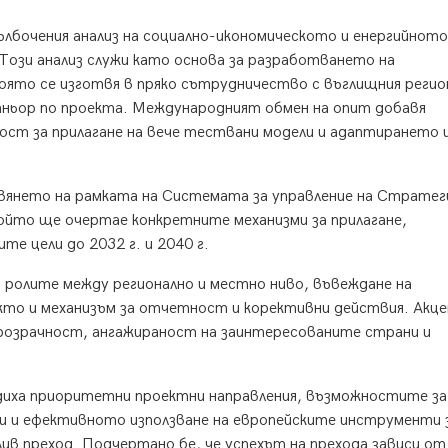
лбочения анализ на социално-икономическото и енергийното
Този анализ служи като основа за разработването на
ято се изготвя в пряко сътрудничество с въглищния регио
тньор по проекта. Международният обмен на опит добавя
ст за прилагане на вече тествани модели и адаптирането 
янето на рамката на Системата за управление на Страте
ойто ще очертае конкретните механизми за прилагане,
е цели до 2032 г. и 2040 г.
 ролите между регионално и местно ниво, въвеждане на
акто и механизъм за отчетност и корективни действия. Акц
озрачност, ангажираност на заинтересованите страни и
диха приоритетни проектни направления, възможностите за
и и ефективното използване на европейските инструменти 
ив преход. Подчертано бе, че успехът на прехода зависи от