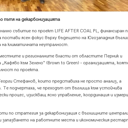
о пътя на декарбонизацията
нално събитие по проект LIFE AFTER COAL PL, финансиран п
а постави ясен фокус върху бъдещето на Югозападния въгл
а на климатичната неутралност.
 местните и регионалните власти от областите Перник и
Кафяво към Зелено“ (Brown to Green) – организацията, коят
лност по проекта.
Георги Стефанов, които представиха не просто анализ, а
а. Те подчертаха, че преходът от въглища към устойчива
ески процес, изискващ ясно управление, координация и измер
боти по стратегия за декарбонизация с въглищните централ
 и запазването на работните места и икономическия рестар