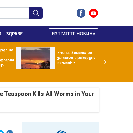
А
ЗДРАВЕ
ИЗПРАТЕТЕ НОВИНА
даде на
Учени: Земята се
-
затопля с рекордни
одозрян
темпове
ир
e Teaspoon Kills All Worms in Your