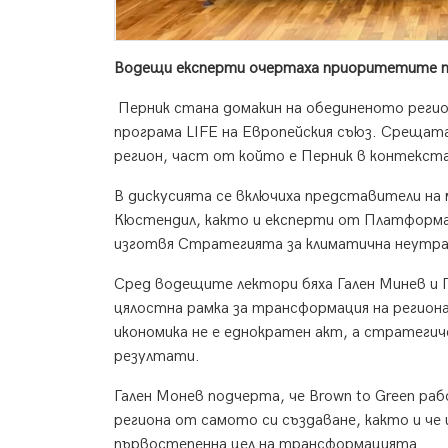
Водещи експерти очертаха приоритетите п
Перник стана домакин на обединеното регио
програма LIFE на Европейския съюз. Срещат
регион, част от който е Перник в контекст
В дискусията се включиха представители на
Кюстендил, както и експерти от Платформа „
изготвя Стратегията за климатична неутра
Сред водещите лектори бяха Гален Минев и 
цялостна рамка за трансформация на регион
икономика не е еднократен акт, а стратегич
резултати.
Гален Монев подчерта, че Brown to Green ра
региона от самото си създаване, както и че
първостепенна цел на трансформацията.