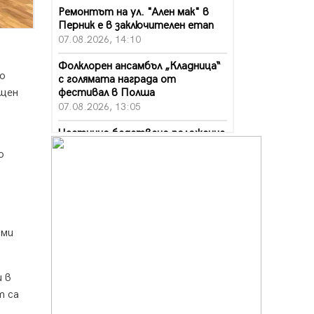
Ремонтът на ул. "Ален мак" в
Перник е в заключителен етап
07.08.2026, 14:10
Фолклорен ансамбъл „Кладница“
о
с голямата награда от
фестивал в Полша
ищен
07.08.2026, 13:05
Частично бедствено положение
в Перник заради пропаднал път,
о
обслужващ важен обект
07.08.2026, 12:05
Да отговорим на жегите с филм
под звездите днес и утре
07.08.2026, 10:21
ими
Първите крачки в помощ на
пенсионерите в Перник, вече са
и в
факт
т са
07.08.2026, 09:18