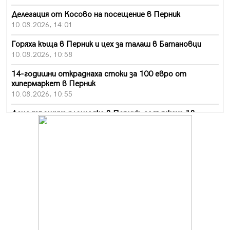
Делегация от Косово на посещение в Перник
10.08.2026, 14:01
Горяха къща в Перник и цех за талаш в Батановци
10.08.2026, 10:58
14-годишни откраднаха стоки за 100 евро от
хипермаркет в Перник
10.08.2026, 10:55
Деца трошиха площадка в Перник, задържаха 18-
годишен
10.08.2026, 10:52
Мъж рани с нож жена си в Перник, баща би дъщеря си
в Радомир
10.08.2026, 10:47
Кой е 20 000-ия посетител на изложбата на Дали в
Перник
10.08.2026, 08:36