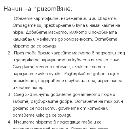
Начин на приготвяне:
Обелете картофите, нарежете ги и ги сварете.
Отцедете ги, прехвърлете в купа и намачкайте на
пюре. Добавете маслото, млякото и половината
кашкавал и мачкайте до хомогенност. Оставете
пюрето да се охлади.
През това време загрейте маслото в подходящ съд
и запържете нарязаното на кубчета пилешко филе.
След като месото побелее, сложете ситно
нарязаните лук и чушки. Разбъркайте добре и щом
поомекнат, подправете с чубрица, сол, черен пипер
и червен пипер.
След 2-3 минути добавете доматеното пюре и
гъбите, разбъркайте добре. Оставете на тих огън
докато се посгъсти, дръпнете от котлона и
оставете леко да се охлади.
Изсипете пюрето в подходяща тава и го