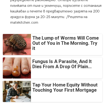
разпределете равномерно. Отгоре изсипете
плънката от пиле и зеленчуци, поръсете с останалия
кашкавал и печете в предварително загрята на 200
градуса фурна за 20-25 минути. /Рецепта на
matekitchen.com
The Lump of Worms Will Come
Out of You in The Morning. Try
it
Fungus Is A Parasite, And It
Dies From A Drop Of Plain...
Tap Your Home Equity Without
Touching Your First Mortgage