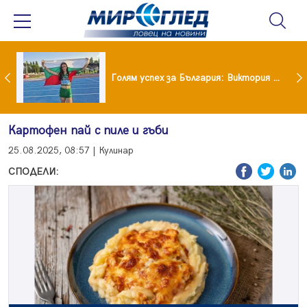
Когато всичко те дразни: тези трикове променят настроението за минути
Голям успех за България: Виктория Ангелова грабна световна титла в тройния скок
Картофен пай с пиле и гъби
25.08.2025, 08:57 | Кулинар
СПОДЕЛИ: