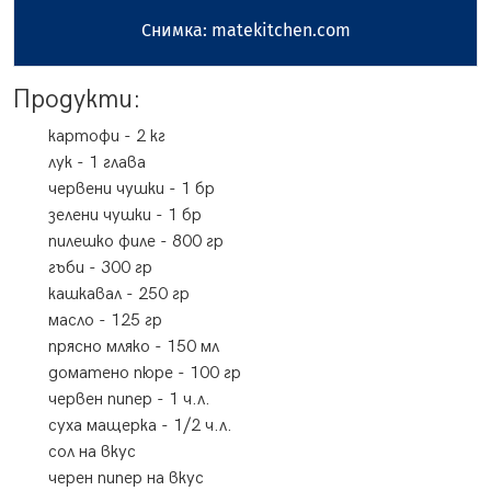
Снимка: matekitchen.com
Продукти:
картофи
-
2
кг
лук
-
1
глава
червени чушки
-
1
бр
зелени чушки
-
1
бр
пилешко филе
-
800
гр
гъби
-
300
гр
кашкавал
-
250
гр
масло
-
125
гр
прясно мляко
-
150
мл
доматено пюре
-
100
гр
червен пипер
-
1
ч.л.
суха мащерка
-
1/2
ч.л.
сол
на вкус
черен пипер
на вкус