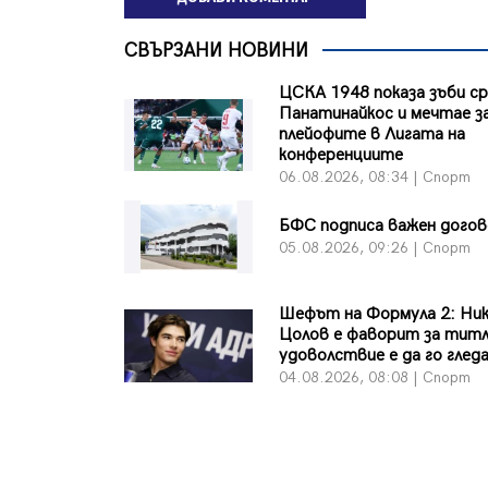
СВЪРЗАНИ НОВИНИ
ЦСКА 1948 показа зъби с
Панатинайкос и мечтае з
плейофите в Лигата на
конференциите
06.08.2026, 08:34 | Спорт
БФC подписа важен дого
05.08.2026, 09:26 | Спорт
Шефът на Формула 2: Ни
Цолов е фаворит за тит
удоволствие е да го глед
04.08.2026, 08:08 | Спорт