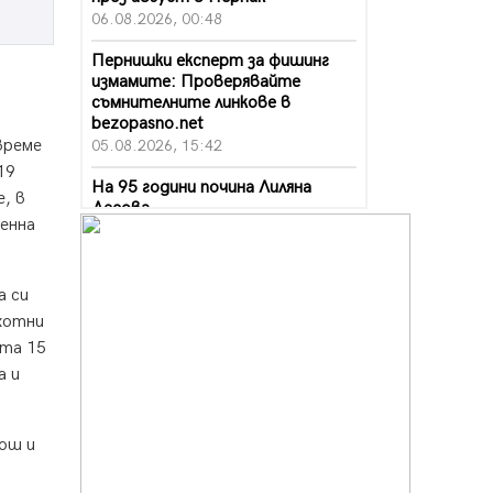
06.08.2026, 00:48
Пернишки експерт за фишинг
измамите: Проверявайте
съмнителните линкове в
bezopasno.net
време
05.08.2026, 15:42
19
На 95 години почина Лиляна
, в
Десова
енна
05.08.2026, 15:18
Радев: Работи се активно за
запазването на средствата по
а си
Плана за справедлив преход за
хотни
въглищните райони
ата 15
05.08.2026, 14:57
а и
Звезди от световна сцена в
Перник ще пеят на Пернишката
крепост
Бош и
05.08.2026, 14:01