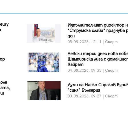
рещу
Изпълнителният директор н
а
"Струмска слава" празнува 
ден
05.08.2026, 12:11 | Спорт
Левски търси днес нова поб
вор
Шампионска лига с домакинс
Кайрат
04.08.2026, 09:33 | Спорт
кола
Думи на Наско Сираков взри
лата,
"синя" България
аш
03.08.2026, 09:27 | Спорт