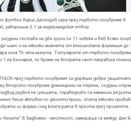
по футбол Кирил Десподов игра през първото полувреме в
, завършила 2:1 за нидерландския отбор.
раздели състава на две групи по 11 човека и във всяко полу
даде шанс и на няколко момчета от юношеската формация до 
кара гола 75-ата минута. Титулярите от първото полувреме
1 на България, по време на втората част направиха пълноц
а ПАОК през първото полувреме са държали добре защитнат
рез второто полувреме доминирали на терена, създали стра
 предвид развоя на срещата, справедливо са намалили резулт
инът беше активен по дясното крило, опита няколко пробив
добрата си форма след контузията в пръста през пролетта.
но-белите" в Задбомел – местност, намираща се между Ден 