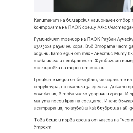
Капитанът на българския национален отбор 
контролата на ПАОК срещу Аякс (Амстердам)
Румънският треньор на ПАОК Разван Луческу 
излязоха различни хора. Във втората част 
години, като един от тях – Анестис Миту в
това число и петкратният Футболист номер 
тренировка на терен отстрани.
Гръцките медии отбелязват, че играчите н
структура, но платили за грешка. Докато п
положения, в това число ударили и греда. И
минути преди края на срещата. Иначе българ
центрирания, показвайки как възвръща най-
Това беше и първа среща от лагера на "чер
Утрехт.