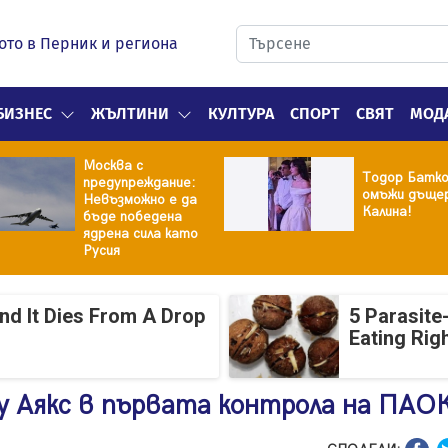
ото в Перник и региона
БИЗНЕС
ЖЪЛТИНИ
КУЛТУРА
СПОРТ
СВЯТ
МОД
Москва с
Тодор Батк
предупреждание:
омъжи дъщер
Невъзможно е да
Калина!
бъде победена
ядрена сила като
Русия
And It Dies From A Drop
5 Parasite
Eating Rig
у Аякс в първата контрола на ПАО