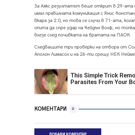
За Аякс резултатът беше открит в 29-ата м
имал правилната комуникация с Янис Конста
вкара за 2:0, но това се случи в 71-ата, к
опита да спре удар на Кейдън Волф, но топк
влезе след почивката на вратата на ПАОК.
Следващите три проверки на отбора от Солу
Аполон Лимасол и на 26-ти срещу НЕК Нейме
This Simple Trick Remo
Parasites From Your B
КОМЕНТАРИ
0
ДОБАВИ КОМЕНТАР