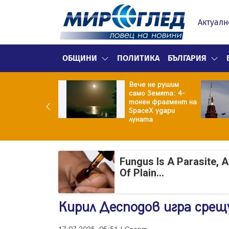
Актуалн
ОБЩИНИ
ПОЛИТИКА
БЪЛГАРИЯ
Вече не рушим
ермарките в
само Земята: 4-
ция свалят
тонен фрагмент на
ите на храните
SpaceX удари
луната
Fungus Is A Parasite, 
Of Plain...
Кирил Десподов игра срещ