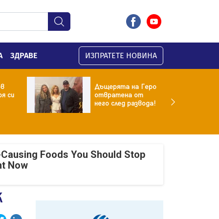
А
ЗДРАВЕ
ИЗПРАТЕТЕ НОВИНА
ов
Дъщерята на Геро
я си
отвратена от
него след развода!
-Causing Foods You Should Stop
ht Now
К