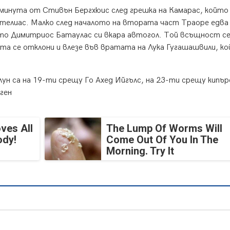
инута от Стивън Бергхюис след грешка на Камарас, който 
нтелиас. Малко след началото на втората част Траоре едва
огато Димитриос Батаулас си вкара автогол. Той всъщност с
ата се отклони и влезе във вратата на Лука Гугашашвили, к
н са на 19-ти срещу Го Ахед Ийгълс, на 23-ти срещу кипър
ген
ves All
The Lump Of Worms Will
ody!
Come Out Of You In The
Morning. Try It