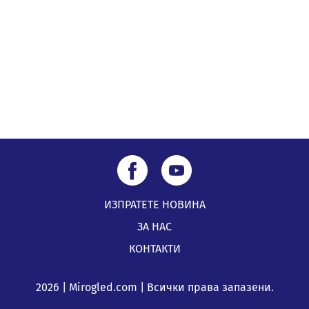
мост на "Струма"
04.08.2026, 12:08
Най-чаканият ремонт в Перник започва този петък
04.08.2026, 09:11
ИЗПРАТЕТЕ НОВИНА
ЗА НАС
КОНТАКТИ
2026 | Mirogled.com | Всички права запазени.