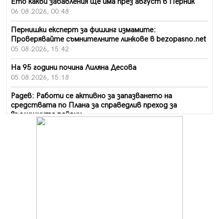
Ето какви забавления ще има през август в Перник
06.08.2026, 00:48
Пернишки експерт за фишинг измамите:
Проверявайте съмнителните линкове в bezopasno.net
05.08.2026, 15:42
На 95 години почина Лиляна Десова
05.08.2026, 15:18
Радев: Работи се активно за запазването на
средствата по Плана за справедлив преход за
въглищните райони
05.08.2026, 14:57
Звезди от световна сцена в Перник ще пеят на
Пернишката крепост
05.08.2026, 14:01
„Топлофикация Перник“ напредва с дигитализацията
на отчетния процес
05.08.2026, 11:48
Радев: Работи се усилено за спасяване на средствата