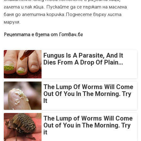
галета и пак яйца. Пускайте да се пържат на маслена
баня до апетитна коричка.Поднесете върху листа
маруля.
Рецептата е взета от Готвач.бг
Fungus Is A Parasite, And It
Dies From A Drop Of Plain...
The Lump Of Worms Will Come
Out Of You In The Morning. Try
It
The Lump of Worms Will Come
Out of You in The Morning. Try
it