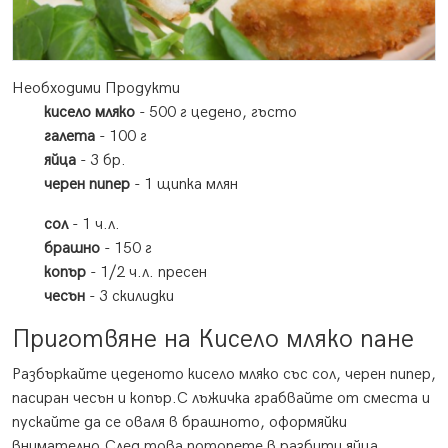
Необходими Продукти
кисело мляко
- 500 г цедено, гъсто
галета
- 100 г
яйца
- 3 бр.
черен пипер
- 1 щипка млян
сол
- 1 ч.л.
брашно
- 150 г
копър
- 1/2 ч.л. пресен
чесън
- 3 скилидки
Приготвяне на Кисело мляко пане
Разбъркайте цеденото кисело мляко със сол, черен пипер,
пасиран чесън и копър.С лъжичка грабвайте от сместа и
пускайте да се оваля в брашното, оформяйки
внимателно.След това потопете в разбити яйца,