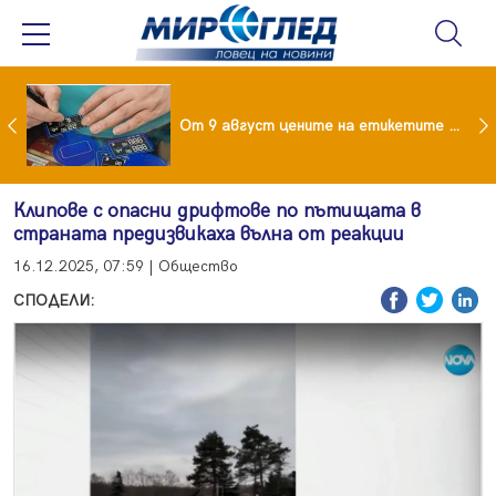
 за изграждане на 13-етажна "мегаджамия" разгневи жителите на Лондон
От 9 август цените на етикетите само в евро
Клипове с опасни дрифтове по пътищата в
страната предизвикаха вълна от реакции
16.12.2025, 07:59 | Общество
СПОДЕЛИ: