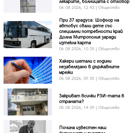
лекарите, болницата с отговор
06.08.2026, 12:43 | Общество
При 37 градуса: Шофьор на
автобус свали дете със
специални потребности край
Долна Митрополия заради
изтекла карта
06.08.2026, 10:35 | Общество
Хакери шетали с години
незабелязано в държавните
мрежи
06.08.2026, 09:35 | Общество
Закриват всички РЗИ-тата в
страната?
05.08.2026, 14:09 | Общество
Почина известен наш