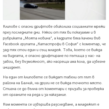
Клипове с опасни дрифтове обиколиха социалните мрежи
през последните дни. Някои от тях ви показахме и в
рубриката „Моята новина”, а кадрите бяха качени във
Facebook групата „Катастрофи в София” с коментар, че
зад тях стои един и същ младеж. Това, което се вижда
на видеата, е опасно дрифтиране по пътища у нас- на
завои, без възможност, ако насреща има кола, да избегне
инцидент.
На един от клиповете се виждат табели от път в
района на Балчик, на други не се вижда точното място.
Стигна се до вълна от коментари с призиви за проверка
от органите на реда и за наказание.
Към момента се извършва разследване, а младежът е