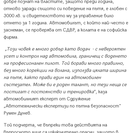
добре познат на властите, защото преди година,
отново заради същото си поведение на пътя, е глобен с
3000 лв. и свидетелството му за управление било
отнето за 1 година. Автомобилът, с който най-често е
заснеман, се проверява от СДВР, а колата е на софийска
фирма.
„Този човек е много добър като водач - с невероятен
усет и контрол над автомобила, граничещ с воденето
на професионален пилот. Той борави много правилно,
без много корекции на волана, използва цялата ширина
на пътя, както прави един на автомобилен
състезател. Може би е роден талант, но тези неща се
постигат с постоянство и тренировка
”, каза
автомобилният експерт от Сдружение
„Автотехнически експертизи по пътна безопасност"
Румен Дунев.
Той подчерта, че въпреки това действията на
въпросното лице са изключително опасни, защото в