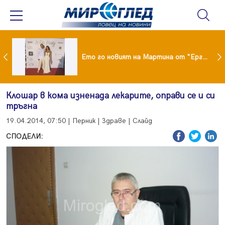
ики Кънчев се разведе тайно като Геро
Ето го новият на Мартина от "Ергенът"
Клошар в кома изненада лекарите, оправи се и си
тръгна
19.04.2014, 07:50 | Перник | Здраве | Слайд
СПОДЕЛИ: