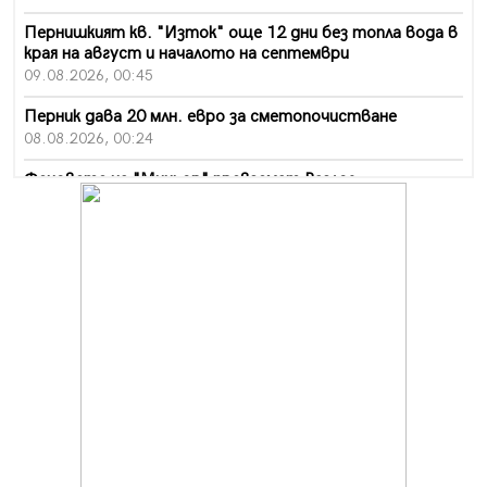
Пернишкият кв. "Изток" още 12 дни без топла вода в
края на август и началото на септември
09.08.2026, 00:45
Перник дава 20 млн. евро за сметопочистване
08.08.2026, 00:24
Феновете на "Миньор" превземат Разлог
07.08.2026, 14:52
Ремонтът на ул. "Ален мак" в Перник е в заключителен
етап
07.08.2026, 14:10
Фолклорен ансамбъл „Кладница“ с голямата награда от
фестивал в Полша
07.08.2026, 13:05
Частично бедствено положение в Перник заради
пропаднал път, обслужващ важен обект
07.08.2026, 12:05