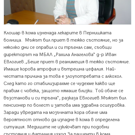
Клошар в кома изненада лекарите в Пернишката
болница.
Мъжът бил приет в тежко състояние, но за
няколко дни се оправил и си тръгнал сам, съобщи
директорът на МБАЛ „Рахила Анагелова“ д-р Иван
Евлогиев.„Беше приет в реанимеция в тежко състояние.
Имаше корова атрофия и вътрешна цефалия. Най-
честата причина за това е злоупотребата с алкохол.
След като го стабилизирахме се чудехме какво ще
правим с човека, защото нямаше близки. Той обаче се
възстанови и си тръгна“, разказа Евлогиев.Мъжът бил
пенсионер по болест и затова има здравна осигуровка.
Заради увредата на мозъчната кора обаче има
вероятност отново да изпадне в кома в определена
ситуация. Медиците не изключват при подобни
състояния и фаталния изход.За пациенти в кома