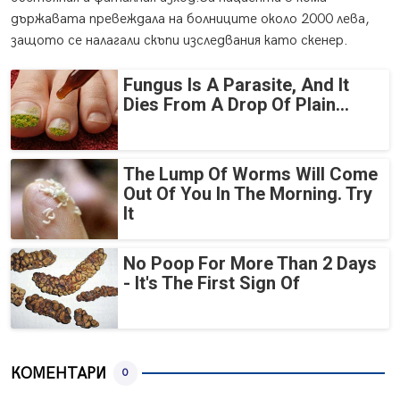
държавата превеждала на болниците около 2000 лева,
защото се налагали скъпи изследвания като скенер.
Fungus Is A Parasite, And It
Dies From A Drop Of Plain...
The Lump Of Worms Will Come
Out Of You In The Morning. Try
It
No Poop For More Than 2 Days
- It's The First Sign Of
КОМЕНТАРИ
0