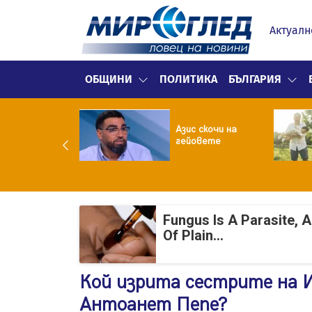
Актуалн
ОБЩИНИ
ПОЛИТИКА
БЪЛГАРИЯ
ия нареди: До
часа месечно
Азис скочи на
 фейсбук и
гейовете
таграм за
ълнолетни
Fungus Is A Parasite, 
Of Plain...
Кой изрита сестрите на 
Антоанет Пепе?