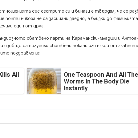
отношенията със сестрите си и винаги е твърдял, че се ра
 почти никога не са засичани заедно, а близки до фамилията
ечили един от друг.
рандиозното сватбено парти на Карамански-младши и Антоа
еси изобщо са получили сватбени покани или някой от главнит
ните поздравления…
lls All
One Teaspoon And All The
Worms In The Body Die
Instantly