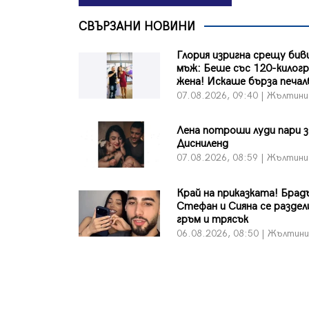
СВЪРЗАНИ НОВИНИ
Глория изригна срещу бив
мъж: Беше със 120-килог
жена! Искаше бърза печалб
07.08.2026, 09:40 | Жълтини
Лена потроши луди пари з
Дисниленд
07.08.2026, 08:59 | Жълтини
Край на приказката! Бра
Стефан и Сияна се раздел
гръм и трясък
06.08.2026, 08:50 | Жълтин