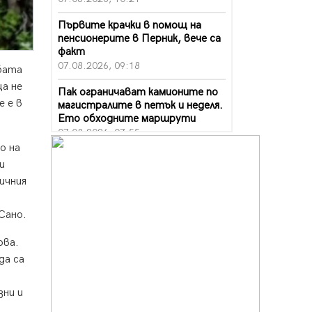
Първите крачки в помощ на
пенсионерите в Перник, вече са
факт
07.08.2026, 09:18
бата
ца не
Пак ограничават камионите по
е е в
магистралите в петък и неделя.
Ето обходните маршрути
07.08.2026, 07:55
о на
Ето какво вдъхнови Здравка
и
Евтимова за новата ѝ книга
ичния
07.08.2026, 00:11
Продължава изграждането на
Сано.
нови паркоместа в Перник
06.08.2026, 11:22
ова.
да са
Върви почистване на главен път
от квартал „Бела вода“ до кв.
„Църква“
зни и
06.08.2026, 10:57