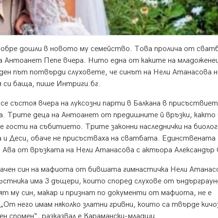
добре дошли в новото му семейство. Това пролича от сват
та Антоанет Пепе вчера. Нито една от каките на младожене
ден път потвърди слуховете, че синът на Нели Атанасова н
я си баща, пише Интриги.бг.
е състоя вчера на луксозни парти в Балкана в присъствиет
та. Трите деца на Антоанет от предишните й връзки, както 
 гости на събитието. Трите законни наследнички на биолог
а и Деси, обаче не присъстваха на сватбата. Единствената
а Ава от връзката на Нели Атанасова с актьора Александър 
рачен син на мафиота от бившата гимнастичка Нели Атанас
ръстника има 3 дъщери, които според слухове от ъндърграун
т му син, макар и признат по документи от мафиота, не е
„От него имам няколко златни гривни, които са твърде кичо
лен спомен“, разказвал е Карамански-младши.