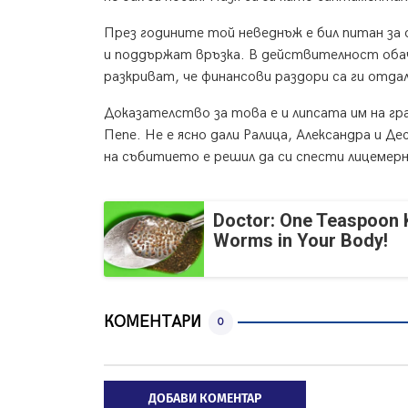
През годините той неведнъж е бил питан за 
и поддържат връзка. В действителност обаче
разкриват, че финансови раздори са ги отдал
Доказателство за това е и липсата им на г
Пепе. Не е ясно дали Ралица, Александра и Д
на събитието е решил да си спести лицемер
Doctor: One Teaspoon Ki
Worms in Your Body!
КОМЕНТАРИ
0
ДОБАВИ КОМЕНТАР