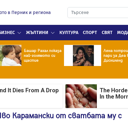
ото в Перник и региона
БИЗНЕС
ЖЪЛТИНИ
КУЛТУРА
СПОРТ
СВЯТ
МОД
Башар Рахал показа
Лена потрош
най-голямото си
пари за Деа 
щастие
Дисниленд
And It Dies From A Drop
The Horde 
In the Mor
Иво Карамански от сватбата му с