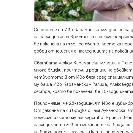
Сестрите на Иво Карамански-младши не са 
на наследника на Кръстника и инфлуенсърка
бе поканена на тържеството, което за поре
добри отношения с наследниците на покойни
Сватбата между Карамански-младши и Пепе с
много близки, приятели и роднини на двойка
четвъртото й от Иво бяха сред специалните
му баща Иво Карамански – Ралица, Александр
сестра, която бе поканена, бе 15-годишнат
Припомняме, че 28-годишният Иво е извънб
От законната си връзка с Галя Лукановска К
получили цялото му наследство. Единствения
наследил нито лев от милионите на баща си. 
не бих ги носил. Пазя си ги като сантимента