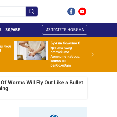
А
ЗДРАВЕ
ИЗПРАТЕТЕ НОВИНА
Бум на болките в
и луди
кръста след
в
отпуските:
Летните навици,
които ни
разболяват
Of Worms Will Fly Out Like a Bullet
ning