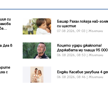
шия си
Башар Рахал показа най-гол
рамова
си щастие
а...
07.08.2026, 09:03 | Жълтини
а Деа в
Коцето удари джакпота!
Държавата му плаща 95 000
06.08.2026, 08:53 | Жълтини
дърите
иха с
Енджи Касабие загубила 4 де
06.08.2026, 08:46 | Жълтини
и